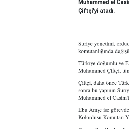
Muhammed el Casi
Çiftçi'yi atadı.
Suriye yönetimi, ord
komutanlığında değişikl
Türkiye doğumlu ve Es
Muhammed Çiftçi, tüm
Çiftçi, daha önce Tür
sonra bu yapının Suri
Muhammed el Casim'in
Ebu Amşe ise görevden
Kolordusu Komutan Yar