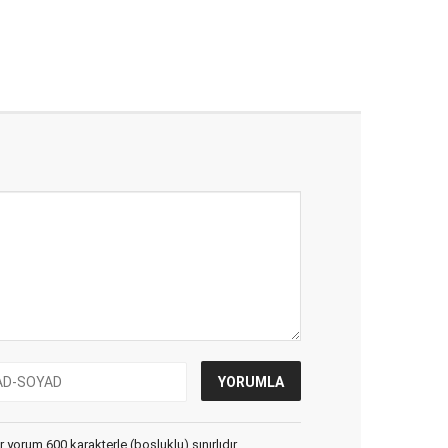
yorum 600 karakterle (boşluklu) sınırlıdır.