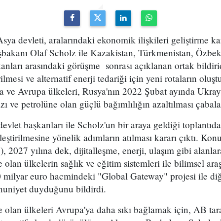
ya devleti, aralarındaki ekonomik ilişkileri geliştirme ka
bakanı Olaf Scholz ile Kazakistan, Türkmenistan, Özbeki
kanları arasındaki görüşme sonrası açıklanan ortak bildiri
lmesi ve alternatif enerji tedariği için yeni rotaların oluş
a ve Avrupa ülkeleri, Rusya'nın 2022 Şubat ayında Ukray
ı ve petrolüne olan güçlü bağımlılığın azaltılması çabalar
evlet başkanları ile Scholz'un bir araya geldiği toplantıda
ileştirilmesine yönelik adımların atılması kararı çıktı. Konu
, 2027 yılına dek, dijitalleşme, enerji, ulaşım gibi alanlar
lan ülkelerin sağlık ve eğitim sistemleri ile bilimsel ara
milyar euro hacmindeki "Global Gateway" projesi ile diğe
uniyet duyduğunu bildirdi.
e olan ülkeleri Avrupa'ya daha sıkı bağlamak için, AB tar