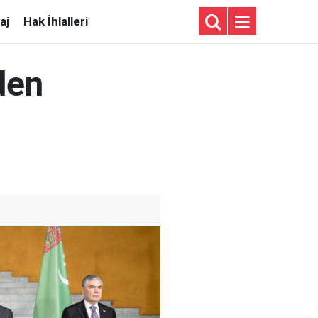
aj
Hak İhlalleri
den