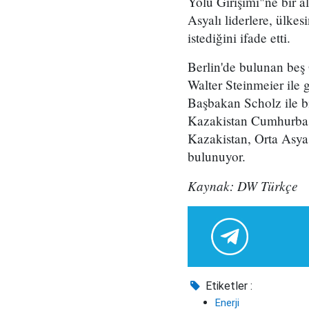
Yolu Girişimi"ne bir 
Asyalı liderlere, ülke
istediğini ifade etti.
Berlin'de bulunan beş
Walter Steinmeier ile
Başbakan Scholz ile bi
Kazakistan Cumhurbaş
Kazakistan, Orta Asya 
bulunuyor.
Kaynak: DW Türkçe
Etiketler :
Enerji