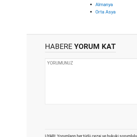
Almanya
Orta Asya
HABERE
YORUM KAT
UYARI: Yorumların her türlü cezai ve hukuki sorumlulu