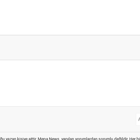
ğu yazan kişiye aittir. Mepa News, yapılan yorumlardan sorumlu değildir. Her bir 