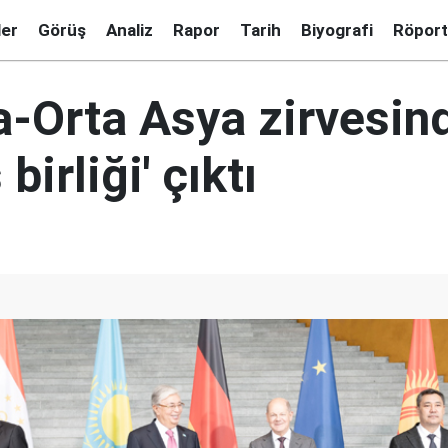
ler
Görüş
Analiz
Rapor
Tarih
Biyografi
Röport
-Orta Asya zirvesin
 birliği' çıktı