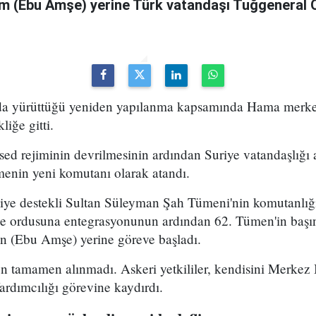
m (Ebu Amşe) yerine Türk vatandaşı Tuğgenera
uda yürüttüğü yeniden yapılanma kapsamında Hama merke
iğe gitti.
ed rejiminin devrilmesinin ardından Suriye vatandaşlığı
enin yeni komutanı olarak atandı.
kiye destekli Sultan Süleyman Şah Tümeni'nin komutanlığ
ye ordusuna entegrasyonunun ardından 62. Tümen'in başın
 (Ebu Amşe) yerine göreve başladı.
 tamamen alınmadı. Askeri yetkililer, kendisini Merkez B
dımcılığı görevine kaydırdı.