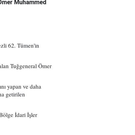
l Ömer Muhammed
zli 62. Tümen'in
 alan Tuğgeneral Ömer
ını yapan ve daha
a getirilen
ölge İdari İşler