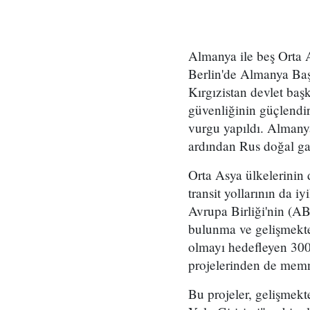
Almanya ile beş Orta As
Berlin'de Almanya Baş
Kırgızistan devlet baş
güvenliğinin güçlendiri
vurgu yapıldı. Almany
ardından Rus doğal gaz
Orta Asya ülkelerinin d
transit yollarının da iy
Avrupa Birliği'nin (AB)
bulunma ve gelişmekte o
olmayı hedefleyen 300 
projelerinden de memn
Bu projeler, gelişmekt