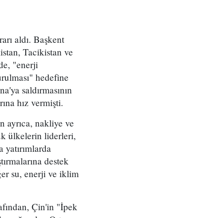
rarı aldı. Başkent
stan, Tacikistan ve
de, "enerji
turulması" hedefine
na'ya saldırmasının
ına hız vermişti.
n ayrıca, nakliye ve
k ülkelerin liderleri,
a yatırımlarda
ştırmalarına destek
r su, enerji ve iklim
afından, Çin'in "İpek