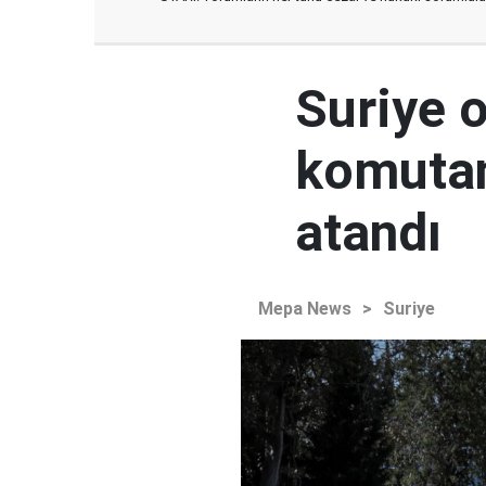
Suriye 
komutan
atandı
Mepa News
>
Suriye