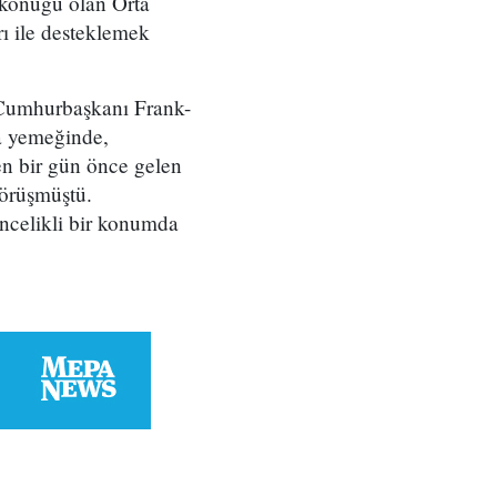
 konuğu olan Orta
rı ile desteklemek
 Cumhurbaşkanı Frank-
ma yemeğinde,
en bir gün önce gelen
örüşmüştü.
öncelikli bir konumda