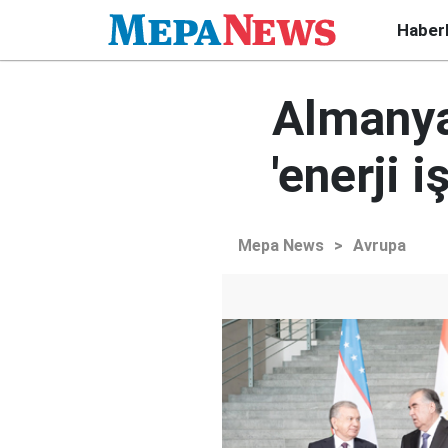
Haber
Almanya
'enerji iş
Mepa News
>
Avrupa