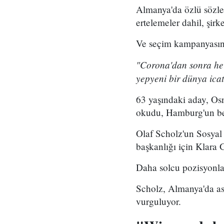
Almanya'da özlü sözle
ertelemeler dahil, şirk
Ve seçim kampanyasında
"Corona'dan sonra her 
yepyeni bir dünya icat
63 yaşındaki aday, O
okudu, Hamburg'un bel
Olaf Scholz'un Sosyal 
başkanlığı için Klara G
Daha solcu pozisyonlar
Scholz, Almanya'da as
vurguluyor.