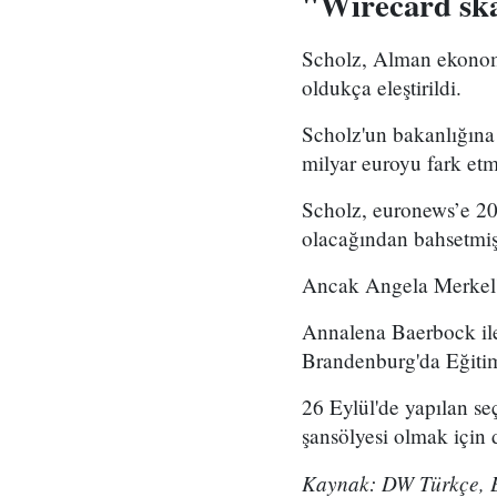
"Wirecard skan
Scholz, Alman ekonomi
oldukça eleştirildi.
Scholz'un bakanlığına
milyar euroyu fark etm
Scholz, euronews’e 2
olacağından bahsetmiş
Ancak Angela Merkel'i
Annalena Baerbock ile
Brandenburg'da Eğitim 
26 Eylül'de yapılan se
şansölyesi olmak için d
Kaynak: DW Türkçe, 