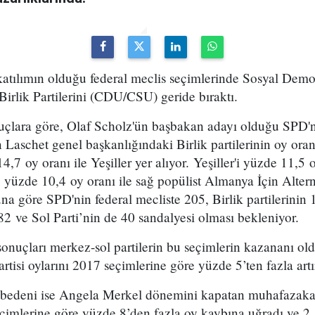
katılımın olduğu federal meclis seçimlerinde Sosyal Demo
 Birlik Partilerini (CDU/CSU) geride bıraktı.
uçlara göre, Olaf Scholz'ün başbakan adayı olduğu SPD'
 Laschet genel başkanlığındaki Birlik partilerinin oy oran
7 oy oranı ile Yeşiller yer alıyor. Yeşiller'i yüzde 11,5 
 yüzde 10,4 oy oranı ile sağ popülist Almanya İçin Alter
Buna göre SPD'nin federal mecliste 205, Birlik partilerinin 
2 ve Sol Parti’nin de 40 sandalyesi olması bekleniyor.
nuçları merkez-sol partilerin bu seçimlerin kazananı old
rtisi oylarını 2017 seçimlerine göre yüzde 5’ten fazla artı
bedeni ise Angela Merkel dönemini kapatan muhafazakar 
seçimlerine göre yüzde 8’den fazla oy kaybına uğradı ve 