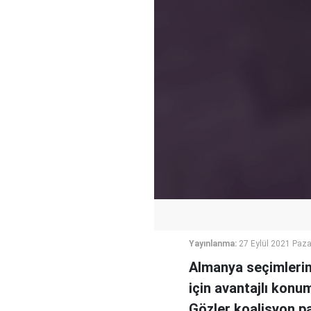
Yayınlanma:
27 Eylül 2021 Paza
Almanya seçimlerin
için avantajlı konu
Gözler koalisyon pa