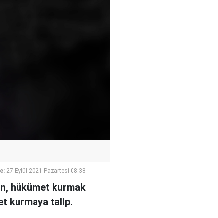
e:
27 Eylül 2021 Pazartesi 08:38
ken, hükümet kurmak
et kurmaya talip.