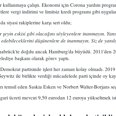
r kullanmaya çalıştı. Ekonomi için Corona yardım prog
etlere vergi indirimi ve limitsiz kredi programı gibi uygul
 siyasi rakiplerine karşı sert oldu;
şeyin eskisi gibi olacağını söyleyenlere inanmayın. Yanıl
 edebileceklerini düşünenlere de inanmayın. Siz de yanıl
snabrück'te doğdu ancak Hamburg'da büyüdü. 2011'den 2
ediye başkanı olarak görev yaptı.
Demokrat partisinde işleri her zaman kolay olmadı. 2019 
eywitz ile birlikte verdiği mücadelede parti içinde oy kay
ı temsil eden Saskia Esken ve Norbert Walter-Borjans seç
gari ücreti mevcut 9,50 eurodan 12 euroya yükseltmek is