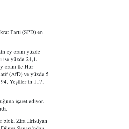
krat Parti (SPD) en
nin oy oranı yüzde
ı ise yüzde 24,1.
oy oranı ile Hür
natif (AfD) ve yüzde 5
194, Yeşiller’in 117,
uğuna işaret ediyor.
rdı.
blok. Zira Hristiyan
2. Dünya Savaşı’ndan