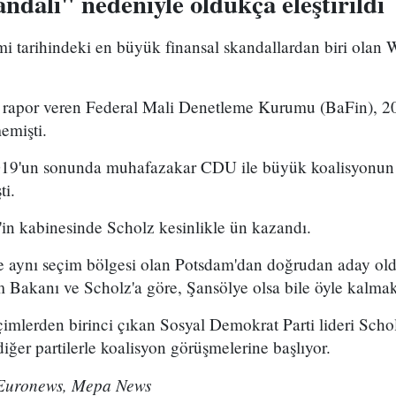
dalı" nedeniyle oldukça eleştirildi
 tarihindeki en büyük finansal skandallardan biri olan 
 rapor veren Federal Mali Denetleme Kurumu (BaFin), 20
emişti.
019'un sonunda muhafazakar CDU ile büyük koalisyonun 
ti.
n kabinesinde Scholz kesinlikle ün kazandı.
 aynı seçim bölgesi olan Potsdam'dan doğrudan aday oldu.
Bakanı ve Scholz'a göre, Şansölye olsa bile öyle kalmak 
çimlerden birinci çıkan Sosyal Demokrat Parti lideri Sch
iğer partilerle koalisyon görüşmelerine başlıyor.
Euronews, Mepa News