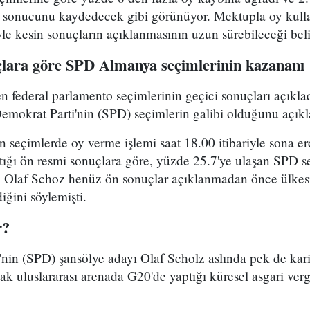
 sonucunu kaydedecek gibi görünüyor. Mektupla oy kulla
e kesin sonuçların açıklanmasının uzun sürebileceği belir
çlara göre SPD Almanya seçimlerinin kazananı
federal parlamento seçimlerinin geçici sonuçları açıkladı.
emokrat Parti'nin (SPD) seçimlerin galibi olduğunu açı
 seçimlerde oy verme işlemi saat 18.00 itibariyle sona 
ığı ön resmi sonuçlara göre, yüzde 25.7'ye ulaşan SPD s
eri Olaf Schoz henüz ön sonuçlar açıklanmadan önce ülkes
ğini söylemişti.
r?
nin (SPD) şansölye adayı Olaf Scholz aslında pek de kariz
ak uluslararası arenada G20'de yaptığı küresel asgari vergi