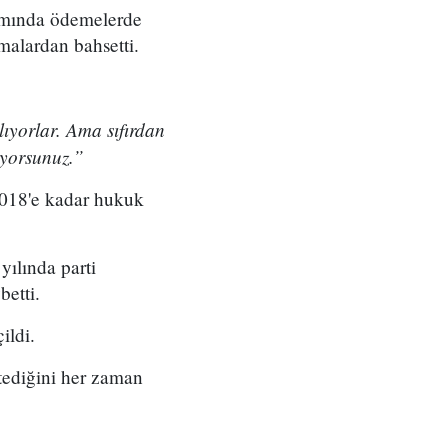
ramında ödemelerde
amalardan bahsetti.
ıyorlar. Ama sıfırdan
ıyorsunuz.”
018'e kadar hukuk
yılında parti
betti.
ildi.
tediğini her zaman