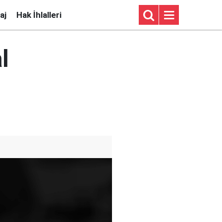
aj
Hak İhlalleri
l