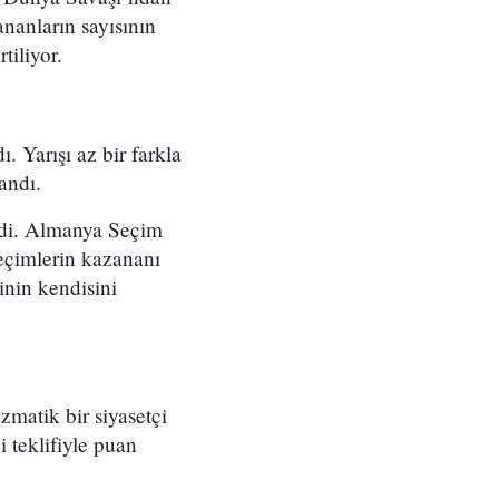
nanların sayısının
tiliyor.
 Yarışı az bir farkla
klandı.
erdi. Almanya Seçim
eçimlerin kazananı
inin kendisini
matik bir siyasetçi
 teklifiyle puan