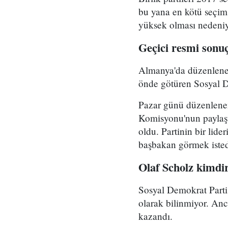
bu yana en kötü seçim
yüksek olması nedeniyl
Geçici resmi sonu
Almanya'da düzenlenen 
önde götüren Sosyal D
Pazar günü düzenlenen
Komisyonu'nun paylaşt
oldu. Partinin bir lid
başbakan görmek istedi
Olaf Scholz kimdi
Sosyal Demokrat Parti'
olarak bilinmiyor. Anc
kazandı.