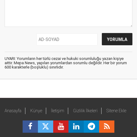
UYARI: Yorumların her türlü cezai ve hukuki sorumluluğu yazan kişiye
aittir. Mepa News, yapılan yorumlardan sorumlu değildir. Her bir yorum
600 karakterle (boşluklu) sınırlıdır.
Anasayfa
Künye
İletişim
Gizlilik İlkeleri
Sitene Ekle