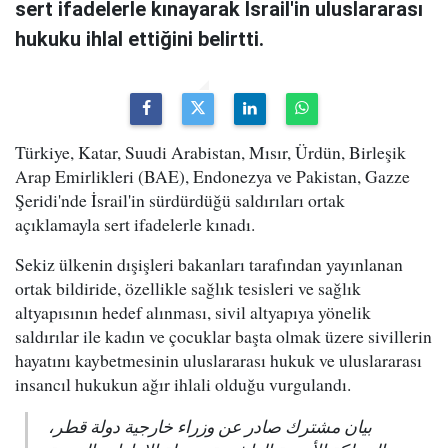
sert ifadelerle kınayarak İsrail'in uluslararası
hukuku ihlal ettiğini belirtti.
Türkiye, Katar, Suudi Arabistan, Mısır, Ürdün, Birleşik
Arap Emirlikleri (BAE), Endonezya ve Pakistan, Gazze
Şeridi'nde İsrail'in sürdürdüğü saldırıları ortak
açıklamayla sert ifadelerle kınadı.
Sekiz ülkenin dışişleri bakanları tarafından yayınlanan
ortak bildiride, özellikle sağlık tesisleri ve sağlık
altyapısının hedef alınması, sivil altyapıya yönelik
saldırılar ile kadın ve çocuklar başta olmak üzere sivillerin
hayatını kaybetmesinin uluslararası hukuk ve uluslararası
insancıl hukukun ağır ihlali olduğu vurgulandı.
بيان مشترك صادر عن وزراء خارجية دولة قطر،