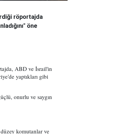
rdiği röportajda
anladığını" öne
ajda, ABD ve İsrail'in
iye'de yaptıkları gibi
üçlü, onurlu ve saygın
t düzey komutanlar ve