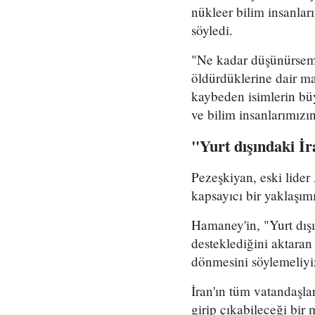
nükleer bilim insanlar
söyledi.
"Ne kadar düşünürsem 
öldürdüklerine dair ma
kaybeden isimlerin b
ve bilim insanlarımızı
"Yurt dışındaki İ
Pezeşkiyan, eski lider
kapsayıcı bir yaklaşım
Hamaney'in, "Yurt dış
desteklediğini aktaran
dönmesini söylemeliyi
İran'ın tüm vatandaşla
girip çıkabileceği bir