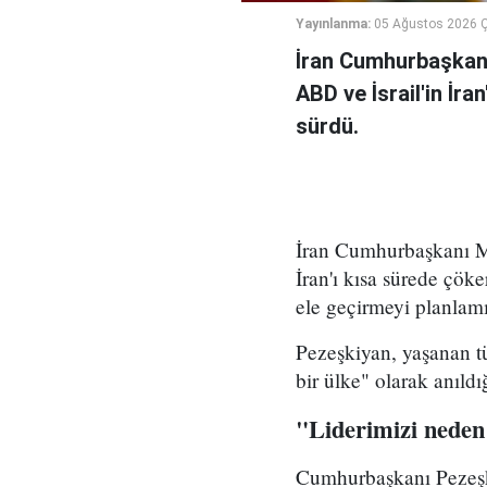
Yayınlanma:
05 Ağustos 2026 
İran Cumhurbaşkanı
ABD ve İsrail'in İra
sürdü.
İran Cumhurbaşkanı Me
İran'ı kısa sürede çöke
ele geçirmeyi planlamı
Pezeşkiyan, yaşanan tü
bir ülke" olarak anıld
"Liderimizi neden
Cumhurbaşkanı Pezeşki