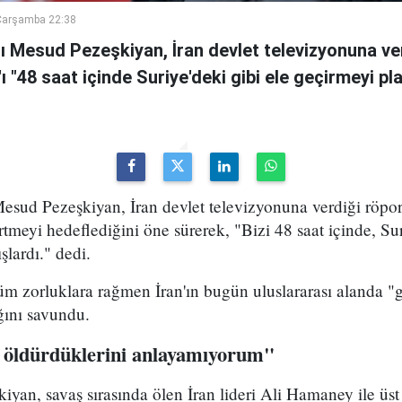
Çarşamba 22:38
 Mesud Pezeşkiyan, İran devlet televizyonuna ve
n'ı "48 saat içinde Suriye'deki gibi ele geçirmeyi pl
sud Pezeşkiyan, İran devlet televizyonuna verdiği röport
rtmeyi hedeflediğini öne sürerek, "Bizi 48 saat içinde, Sur
şlardı." dedi.
m zorluklara rağmen İran'ın bugün uluslararası alanda "g
ığını savundu.
 öldürdüklerini anlayamıyorum"
yan, savaş sırasında ölen İran lideri Ali Hamaney ile üs