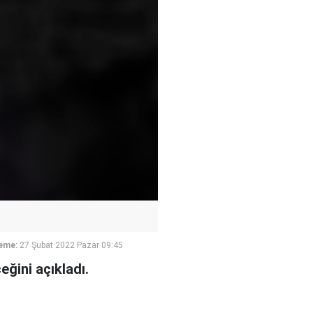
eme:
27 Şubat 2022 Pazar 09:45
ğini açıkladı.