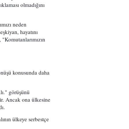
çıklaması olmadığını
rımızı neden
eşkiyan, hayatını
, "Komutanlarımızın
 dönüşü konusunda daha
lı." görüşünü
lir. Ancak ona ülkesine
dı.
lının ülkeye serbestçe