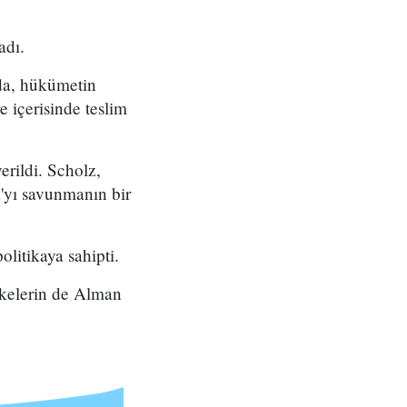
adı.
da, hükümetin
e içerisinde teslim
rildi. Scholz,
'yı savunmanın bir
olitikaya sahipti.
lkelerin de Alman