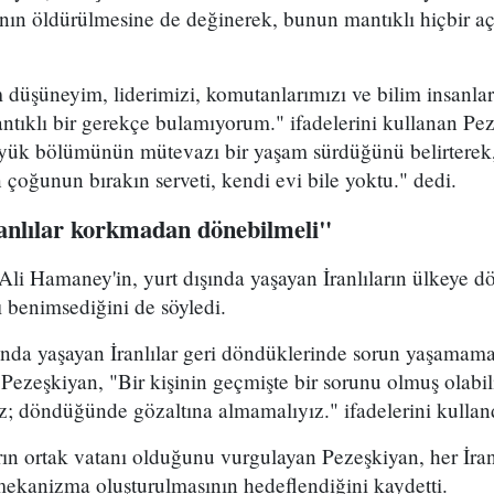
ının öldürülmesine de değinerek, bunun mantıklı hiçbir a
düşüneyim, liderimizi, komutanlarımızı ve bilim insanla
ntıklı bir gerekçe bulamıyorum." ifadelerini kullanan Pez
üyük bölümünün mütevazı bir yaşam sürdüğünü belirterek
n çoğunun bırakın serveti, kendi evi bile yoktu." dedi.
ranlılar korkmadan dönebilmeli"
 Ali Hamaney'in, yurt dışında yaşayan İranlıların ülkeye
ı benimsediğini de söyledi.
ında yaşayan İranlılar geri döndüklerinde sorun yaşamama
 Pezeşkiyan, "Bir kişinin geçmişte bir sorunu olmuş olabi
z; döndüğünde gözaltına almamalıyız." ifadelerini kullan
rın ortak vatanı olduğunu vurgulayan Pezeşkiyan, her İran
 mekanizma oluşturulmasının hedeflendiğini kaydetti.