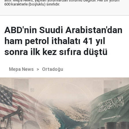
aittir. Mepa News, yapılan yorumlardan sorumlu değildir. Her bir yorum
600 karakterle (boşluklu) sınırlıdır.
ABD'nin Suudi Arabistan'dan
ham petrol ithalatı 41 yıl
sonra ilk kez sıfıra düştü
Mepa News
>
Ortadoğu