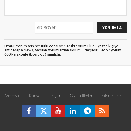
UYARI: Yorumların her türlü cezai ve hukuki sorumluluğu yazan kişiye
aittir. Mepa News, yapılan yorumlardan sorumlu değildir. Her bir yorum
600 karakterle (boşluklu) sınırlıdır.
Anasayfa
Künye
İletişim
Gizlilik İlkeleri
Sitene Ekle