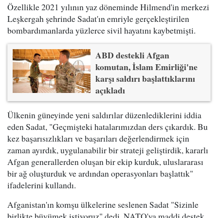
Özellikle 2021 yılının yaz döneminde Hilmend'in merkezi
Leşkergah şehrinde Sadat'ın emriyle gerçekleştirilen
bombardımanlarda yüzlerce sivil hayatını kaybetmişti.
ABD destekli Afgan
komutan, İslam Emirliği'ne
karşı saldırı başlattıklarını
açıkladı
Ülkenin güneyinde yeni saldırılar düzenlediklerini iddia
eden Sadat, "Geçmişteki hatalarımızdan ders çıkardık. Bu
kez başarısızlıkları ve başarıları değerlendirmek için
zaman ayırdık, uygulanabilir bir strateji geliştirdik, kararlı
Afgan generallerden oluşan bir ekip kurduk, uluslararası
bir ağ oluşturduk ve ardından operasyonları başlattık"
ifadelerini kullandı.
Afganistan'ın komşu ülkelerine seslenen Sadat "Sizinle
birlikte büyümek istiyoruz" dedi. NATO'ya maddi destek