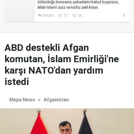
öldürdüğü kimsenin şehadetini kabul buyursun,
Allah İslam'ı aziz ve küfrü zelil kılsın.
Yanıtla
(1)
(0)
ABD destekli Afgan
komutan, İslam Emirliği'ne
karşı NATO'dan yardım
istedi
Mepa News
>
Afganistan