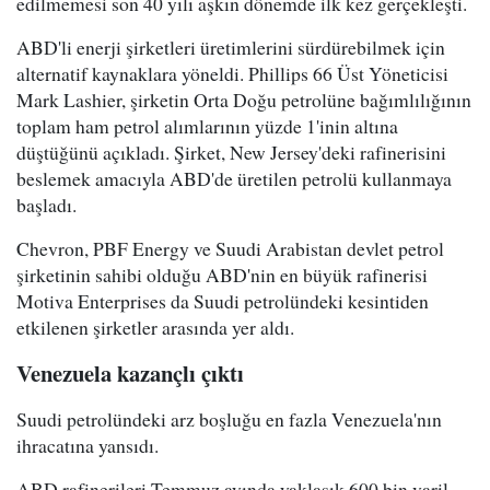
edilmemesi son 40 yılı aşkın dönemde ilk kez gerçekleşti.
ABD'li enerji şirketleri üretimlerini sürdürebilmek için
alternatif kaynaklara yöneldi. Phillips 66 Üst Yöneticisi
Mark Lashier, şirketin Orta Doğu petrolüne bağımlılığının
toplam ham petrol alımlarının yüzde 1'inin altına
düştüğünü açıkladı. Şirket, New Jersey'deki rafinerisini
beslemek amacıyla ABD'de üretilen petrolü kullanmaya
başladı.
Chevron, PBF Energy ve Suudi Arabistan devlet petrol
şirketinin sahibi olduğu ABD'nin en büyük rafinerisi
Motiva Enterprises da Suudi petrolündeki kesintiden
etkilenen şirketler arasında yer aldı.
Venezuela kazançlı çıktı
Suudi petrolündeki arz boşluğu en fazla Venezuela'nın
ihracatına yansıdı.
ABD rafinerileri Temmuz ayında yaklaşık 600 bin varil