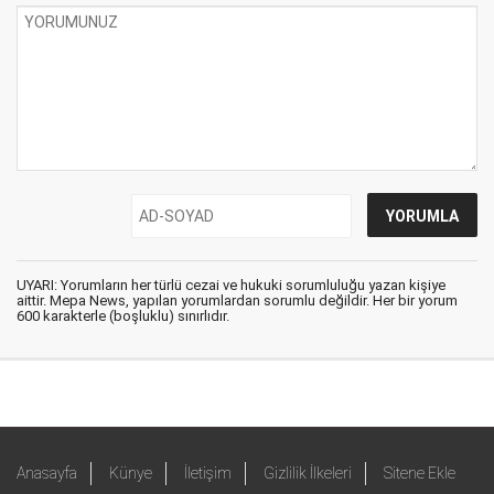
UYARI: Yorumların her türlü cezai ve hukuki sorumluluğu yazan kişiye
aittir. Mepa News, yapılan yorumlardan sorumlu değildir. Her bir yorum
600 karakterle (boşluklu) sınırlıdır.
Anasayfa
Künye
İletişim
Gizlilik İlkeleri
Sitene Ekle