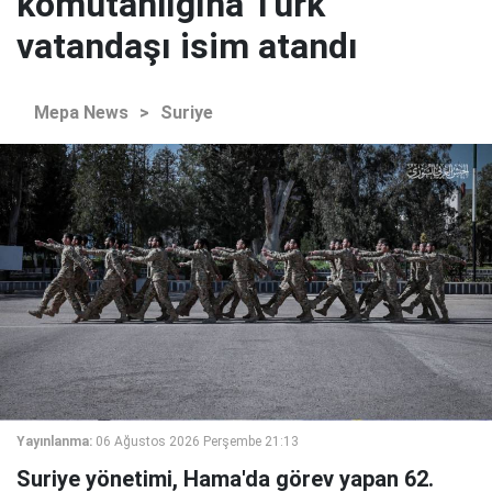
komutanlığına Türk
vatandaşı isim atandı
Mepa News
>
Suriye
Yayınlanma:
06 Ağustos 2026 Perşembe 21:13
Suriye yönetimi, Hama'da görev yapan 62.