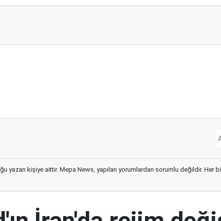
ğu yazan kişiye aittir. Mepa News, yapılan yorumlardan sorumlu değildir. Her bir 
ın İran'da rejim deği