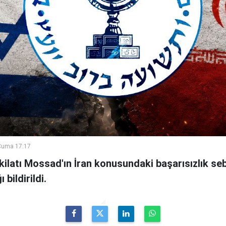
Cuma 17:17
şkilatı Mossad'ın İran konusundaki başarısızlık se
bildirildi.