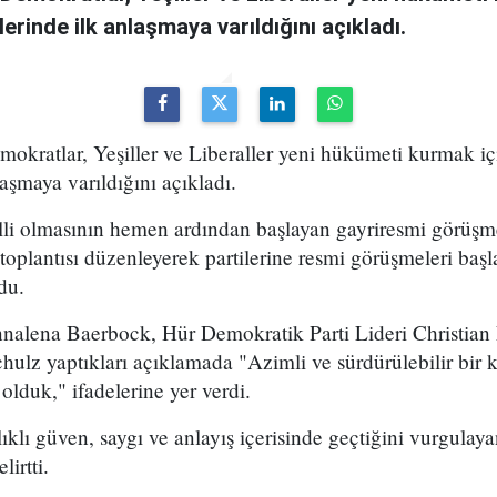
rinde ilk anlaşmaya varıldığını açıkladı.
okratlar, Yeşiller ve Liberaller yeni hükümeti kurmak iç
aşmaya varıldığını açıkladı.
lli olmasının hemen ardından başlayan gayriresmi görüşme
n toplantısı düzenleyerek partilerine resmi görüşmeleri baş
du.
nnalena Baerbock, Hür Demokratik Parti Lideri Christia
ulz yaptıkları açıklamada "Azimli ve sürdürülebilir bir 
olduk," ifadelerine yer verdi.
ıklı güven, saygı ve anlayış içerisinde geçtiğini vurgulay
lirtti.