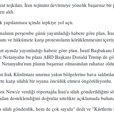
arat teşkilatı, İran rejimini devirmeye yönelik başarısız bir
en aldı.
k yapılanması içinde tepkiye yol açtı.
analının perşembe günü yayımladığı habere göre plan, İran
sını ve hükümete karşı protestoların körüklenmesini içeri
t ayında yayımladığı habere göre plan, İsrail Başbakan
 ve Netanyahu bu planı ABD Başkanı Donald Trump ile g
 Netanyahu'nun planın başarısız olmasından rahatsız olduğ
n Irak Kürdistanı sınırına yakın bölgelerine hava saldırıl
e karşı silahlı bir isyana öncülük etmesi öngörülüyordu.
x News'e verdiği röportajda İran'a silah gönderildiğini sö
ından desteklendiğini doğrular nitelikte açıklamada bulun
 silah gönderdik, hem de çok sayıda" dedi ve "Kürtlerin s