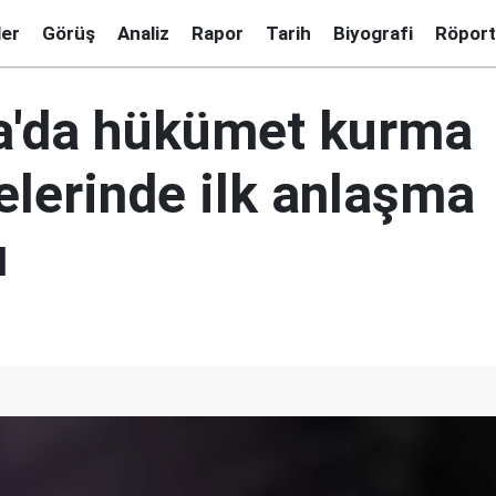
ler
Görüş
Analiz
Rapor
Tarih
Biyografi
Röport
'da hükümet kurma
lerinde ilk anlaşma
ı