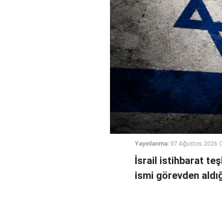
Yayınlanma:
07 Ağustos 2026 
İsrail istihbarat te
ismi görevden aldığı 