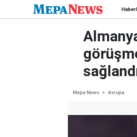
Haber
Almanya
görüşme
sağland
Mepa News
>
Avrupa