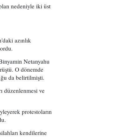
 plan nedeniyle iki üst
'daki azınlık
yordu.
ı Binyamin Netanyahu
örüştü. O dönemde
u da belirtilmişti.
arı düzenlenmesi ve
yleyerek protestoların
du.
ilahları kendilerine