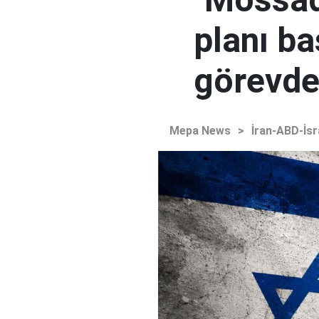
planı ba
görevden
Mepa News
>
İran-ABD-İsr