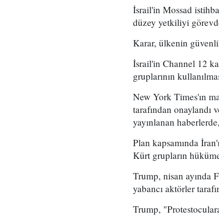
İsrail'in Mossad istihb
düzey yetkiliyi görevd
Karar, ülkenin güvenli
İsrail'in Channel 12 k
gruplarının kullanılma
New York Times'ın mar
tarafından onaylandı
yayınlanan haberlerde,
Plan kapsamında İran'ı
Kürt grupların hükümet
Trump, nisan ayında Fo
yabancı aktörler taraf
Trump, "Protestoculara