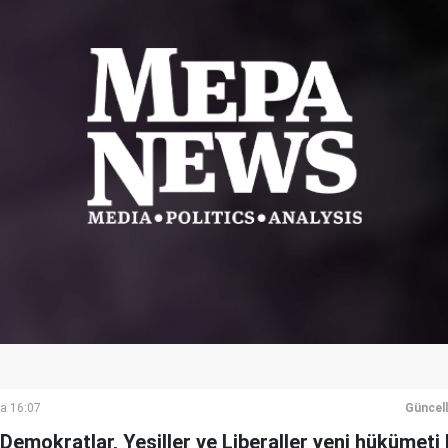
a 16:07
Güncel
emokratlar, Yeşiller ve Liberaller yeni hükümeti