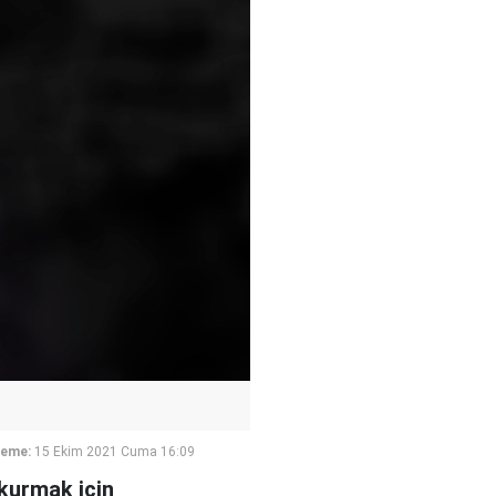
leme:
15 Ekim 2021 Cuma 16:09
 kurmak için