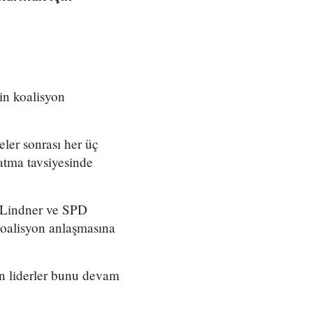
in koalisyon
ler sonrası her üç
latma tavsiyesinde
n Lindner ve SPD
koalisyon anlaşmasına
an liderler bunu devam