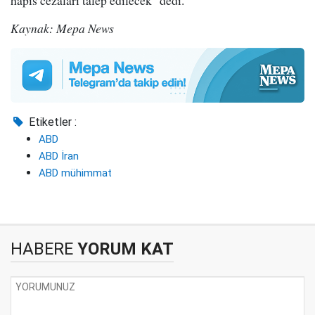
hapis cezaları talep edilecek" dedi.
Kaynak: Mepa News
Etiketler :
ABD
ABD İran
ABD mühimmat
HABERE
YORUM KAT