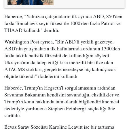
Haberde, "Yalnızca çatışmaların ilk ayında ABD, 850'den
fazla Tomahawk seyir füzesi ile 1000'den fazla Patriot ve
THAAD kullandı" denildi.
Washington Post ayrıca, "Bir ABD'li yetkili gazeteye,
ABD'nin çatışmaların ilk haftalarında ordunun 1300'den
fazla taktik balistik füzesini de kullandığını söyledi.
Ukrayna'nın da talep ettiği kısa menzilli bir füze olan
ATACMS stokları, gerçekte neredeyse hiç kalmayacak
ölçüde tükendi" ifadelerini kullandı.
Haberde, Trump'ın Hegseth'i sorgulamasının ardından
Savunma Bakanının kendisini savunduğu, eksiklikler ve
Trump'ın konu hakkında tam olarak bilgilendirilmemesi
nedeniyle yardımcısı Stephen Feinberg'i suçladığı öne
sürüldü.
Beyaz Saray Sözcüsü Karoline Leavitt ise bir tartışma