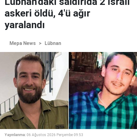
Lübnan'daki saldırıda 2 İsrail
askeri öldü, 4'ü ağır
yaralandı
Mepa News
>
Lübnan
Yayınlanma:
06 Ağustos 2026 Perşembe 09:53