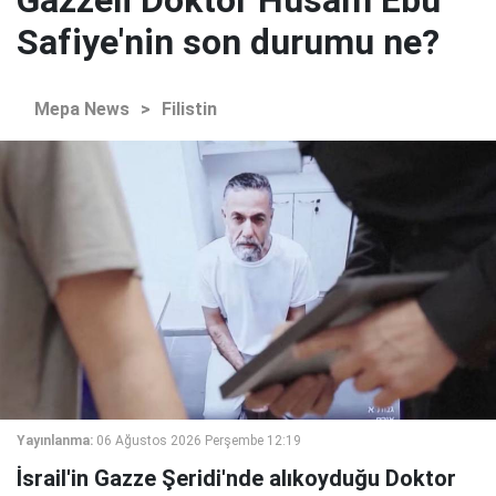
Gazzeli Doktor Hüsam Ebu
Safiye'nin son durumu ne?
Mepa News
>
Filistin
Yayınlanma:
06 Ağustos 2026 Perşembe 12:19
İsrail'in Gazze Şeridi'nde alıkoyduğu Doktor