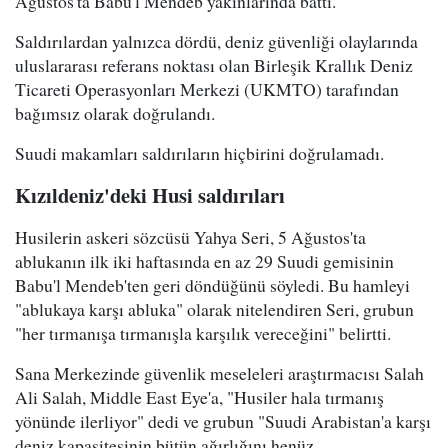
Ağustos'ta Babu'l Mendeb yakınlarında battı.
Saldırılardan yalnızca dördü, deniz güvenliği olaylarında
uluslararası referans noktası olan Birleşik Krallık Deniz
Ticareti Operasyonları Merkezi (UKMTO) tarafından
bağımsız olarak doğrulandı.
Suudi makamları saldırıların hiçbirini doğrulamadı.
Kızıldeniz'deki Husi saldırıları
Husilerin askeri sözcüsü Yahya Seri, 5 Ağustos'ta
ablukanın ilk iki haftasında en az 29 Suudi gemisinin
Babu'l Mendeb'ten geri döndüğünü söyledi. Bu hamleyi
"ablukaya karşı abluka" olarak nitelendiren Seri, grubun
"her tırmanışa tırmanışla karşılık vereceğini" belirtti.
Sana Merkezinde güvenlik meseleleri araştırmacısı Salah
Ali Salah, Middle East Eye'a, "Husiler hala tırmanış
yönünde ilerliyor" dedi ve grubun "Suudi Arabistan'a karşı
deniz kapasitesinin bütün ağırlığını henüz