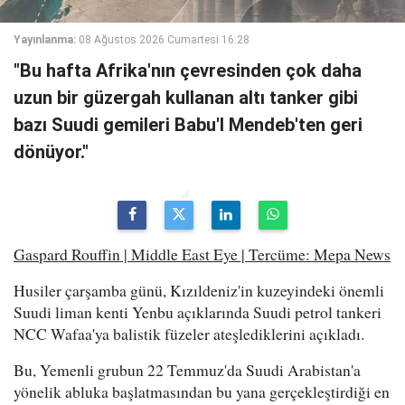
Yayınlanma:
08 Ağustos 2026 Cumartesi 16:28
"Bu hafta Afrika'nın çevresinden çok daha
uzun bir güzergah kullanan altı tanker gibi
bazı Suudi gemileri Babu'l Mendeb'ten geri
dönüyor."
Gaspard Rouffin | Middle East Eye | Tercüme: Mepa News
Husiler çarşamba günü, Kızıldeniz'in kuzeyindeki önemli
Suudi liman kenti Yenbu açıklarında Suudi petrol tankeri
NCC Wafaa'ya balistik füzeler ateşlediklerini açıkladı.
Bu, Yemenli grubun 22 Temmuz'da Suudi Arabistan'a
yönelik abluka başlatmasından bu yana gerçekleştirdiği en