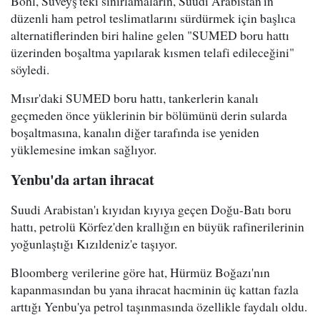
Bohl, Süveyş'teki sınırlamaların, Suudi Arabistan'ın
düzenli ham petrol teslimatlarını sürdürmek için başlıca
alternatiflerinden biri haline gelen "SUMED boru hattı
üzerinden boşaltma yapılarak kısmen telafi edileceğini"
söyledi.
Mısır'daki SUMED boru hattı, tankerlerin kanalı
geçmeden önce yüklerinin bir bölümünü derin sularda
boşaltmasına, kanalın diğer tarafında ise yeniden
yüklemesine imkan sağlıyor.
Yenbu'da artan ihracat
Suudi Arabistan'ı kıyıdan kıyıya geçen Doğu-Batı boru
hattı, petrolü Körfez'den krallığın en büyük rafinerilerinin
yoğunlaştığı Kızıldeniz'e taşıyor.
Bloomberg verilerine göre hat, Hürmüz Boğazı'nın
kapanmasından bu yana ihracat hacminin üç kattan fazla
arttığı Yenbu'ya petrol taşınmasında özellikle faydalı oldu.