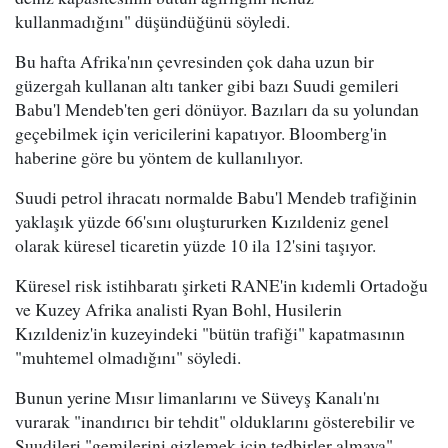
kullanmadığını" düşündüğünü söyledi.
Bu hafta Afrika'nın çevresinden çok daha uzun bir
güzergah kullanan altı tanker gibi bazı Suudi gemileri
Babu'l Mendeb'ten geri dönüyor. Bazıları da su yolundan
geçebilmek için vericilerini kapatıyor. Bloomberg'in
haberine göre bu yöntem de kullanılıyor.
Suudi petrol ihracatı normalde Babu'l Mendeb trafiğinin
yaklaşık yüzde 66'sını oluştururken Kızıldeniz genel
olarak küresel ticaretin yüzde 10 ila 12'sini taşıyor.
Küresel risk istihbaratı şirketi RANE'in kıdemli Ortadoğu
ve Kuzey Afrika analisti Ryan Bohl, Husilerin
Kızıldeniz'in kuzeyindeki "bütün trafiği" kapatmasının
"muhtemel olmadığını" söyledi.
Bunun yerine Mısır limanlarını ve Süveyş Kanalı'nı
vurarak "inandırıcı bir tehdit" olduklarını gösterebilir ve
Suudileri "gemilerini gizlemek için tedbirler almaya"