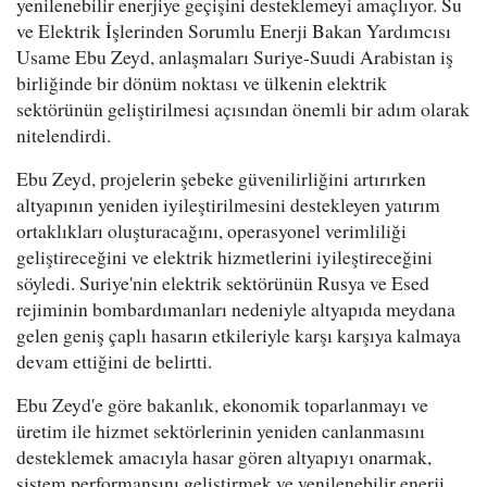
yenilenebilir enerjiye geçişini desteklemeyi amaçlıyor. Su
ve Elektrik İşlerinden Sorumlu Enerji Bakan Yardımcısı
Usame Ebu Zeyd, anlaşmaları Suriye-Suudi Arabistan iş
birliğinde bir dönüm noktası ve ülkenin elektrik
sektörünün geliştirilmesi açısından önemli bir adım olarak
nitelendirdi.
Ebu Zeyd, projelerin şebeke güvenilirliğini artırırken
altyapının yeniden iyileştirilmesini destekleyen yatırım
ortaklıkları oluşturacağını, operasyonel verimliliği
geliştireceğini ve elektrik hizmetlerini iyileştireceğini
söyledi. Suriye'nin elektrik sektörünün Rusya ve Esed
rejiminin bombardımanları nedeniyle altyapıda meydana
gelen geniş çaplı hasarın etkileriyle karşı karşıya kalmaya
devam ettiğini de belirtti.
Ebu Zeyd'e göre bakanlık, ekonomik toparlanmayı ve
üretim ile hizmet sektörlerinin yeniden canlanmasını
desteklemek amacıyla hasar gören altyapıyı onarmak,
sistem performansını geliştirmek ve yenilenebilir enerji