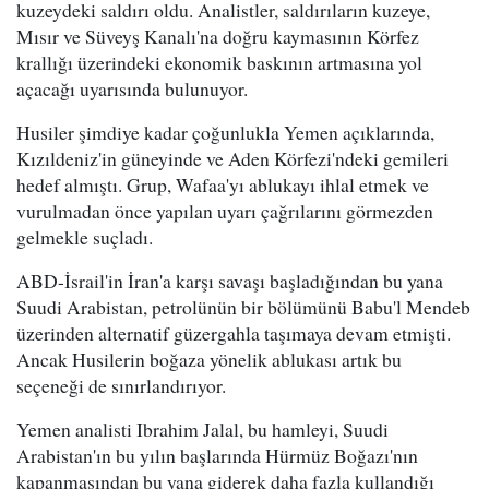
kuzeydeki saldırı oldu. Analistler, saldırıların kuzeye,
Mısır ve Süveyş Kanalı'na doğru kaymasının Körfez
krallığı üzerindeki ekonomik baskının artmasına yol
açacağı uyarısında bulunuyor.
Husiler şimdiye kadar çoğunlukla Yemen açıklarında,
Kızıldeniz'in güneyinde ve Aden Körfezi'ndeki gemileri
hedef almıştı. Grup, Wafaa'yı ablukayı ihlal etmek ve
vurulmadan önce yapılan uyarı çağrılarını görmezden
gelmekle suçladı.
ABD-İsrail'in İran'a karşı savaşı başladığından bu yana
Suudi Arabistan, petrolünün bir bölümünü Babu'l Mendeb
üzerinden alternatif güzergahla taşımaya devam etmişti.
Ancak Husilerin boğaza yönelik ablukası artık bu
seçeneği de sınırlandırıyor.
Yemen analisti Ibrahim Jalal, bu hamleyi, Suudi
Arabistan'ın bu yılın başlarında Hürmüz Boğazı'nın
kapanmasından bu yana giderek daha fazla kullandığı