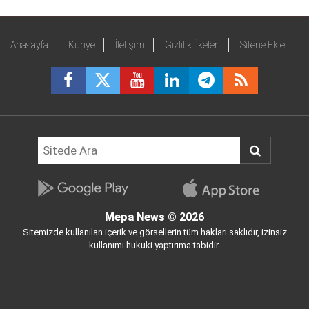
Anasayfa
Künye
İletişim
Gizlilik İlkeleri
Sitene Ekle
Mepa News
© 2026
Sitemizde kullanılan içerik ve görsellerin tüm hakları saklıdır, izinsiz
kullanımı hukuki yaptırıma tabidir.