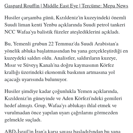
Gaspard Rouffin | Middle East Eye | Tercüme: Mepa News
Husiler çarşamba günü, Kızıldeniz'in kuzeyindeki önemli
Suudi liman kenti Yenbu açıklarında Suudi petrol tankeri
NCC Wafaa'ya balistik füzeler ateşlediklerini açıkladı.
Bu, Yemenli grubun 22 Temmuz'da Suudi Arabistan'a
yönelik abluka başlatmasından bu yana gerçekleştirdiği en
kuzeydeki saldırı oldu. Analistler, saldırıların kuzeye,
Mısır ve Süveyş Kanalı'na doğru kaymasının Körfez
krallığı üzerindeki ekonomik baskının artmasına yol
açacağı uyarısında bulunuyor.
Husiler şimdiye kadar çoğunlukla Yemen açıklarında,
Kızıldeniz'in güneyinde ve Aden Körfezi'ndeki gemileri
hedef almıştı. Grup, Wafaa'yı ablukayı ihlal etmek ve
vurulmadan önce yapılan uyarı çağrılarını görmezden
gelmekle suçladı.
ABD-İsrail'in İran'a karşı savaşı başladığından bu yana