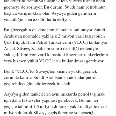
tankerlerini Yenbu'ya ulaşmak için Süveyş Kanalı'ndan
geçmeye de zorluyor. Bu durum, Suudi ham petrolünün
başlıca varış noktası olan Asya'ya giden gemilerin
yolculuğuna en az dört hafta ekliyor.
Bu güzergahın da kendi sınırlamaları bulunuyor. Suudi
Arabistan normalde yaklaşık 2 milyon varil taşıyabilen
Çok Büyük Ham Petrol Tankerlerini (VLCC) kullanıyor.
Ancak Süveyş Kanalı'nın sınırlı derinliği nedeniyle
yaklaşık 1 milyon varil kapasiteli Suezmax tankerlerinin
veya kısmen yüklü VLCC'lerin kullanılması gerekiyor.
Bohl, "VLCC'ler Süveyş'ten kısmen yüklü geçmek
zorunda kalırsa Suudi Arabistan'ın ne kadar petrol
geçirebileceğini etkileyecektir" dedi.
Asya'ya giden tankerlerin aynı miktarda petrol taşımak
için daha fazla sefer yapması gerekecek. Bunun her
geçişte tahmini 1.6 milyon dolar ek yakıt maliyetine ve 1
milyon dolarlık Süveyş geçiş ücretine yol açacağı