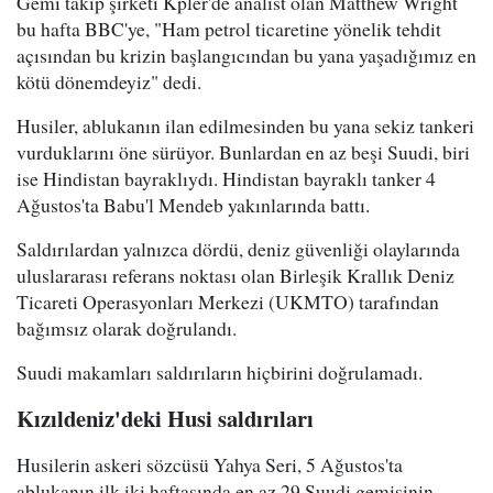
Gemi takip şirketi Kpler'de analist olan Matthew Wright
bu hafta BBC'ye, "Ham petrol ticaretine yönelik tehdit
açısından bu krizin başlangıcından bu yana yaşadığımız en
kötü dönemdeyiz" dedi.
Husiler, ablukanın ilan edilmesinden bu yana sekiz tankeri
vurduklarını öne sürüyor. Bunlardan en az beşi Suudi, biri
ise Hindistan bayraklıydı. Hindistan bayraklı tanker 4
Ağustos'ta Babu'l Mendeb yakınlarında battı.
Saldırılardan yalnızca dördü, deniz güvenliği olaylarında
uluslararası referans noktası olan Birleşik Krallık Deniz
Ticareti Operasyonları Merkezi (UKMTO) tarafından
bağımsız olarak doğrulandı.
Suudi makamları saldırıların hiçbirini doğrulamadı.
Kızıldeniz'deki Husi saldırıları
Husilerin askeri sözcüsü Yahya Seri, 5 Ağustos'ta
ablukanın ilk iki haftasında en az 29 Suudi gemisinin