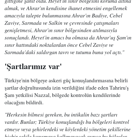
gittiğine şahit oldu. Heyet'in sınır bölgesini koruma altına
almak, ve Ahrar'ın kendisine ihanet etmesini engellemek
amacıyla talepte bulunmasına Ahrar'ın Badiye, Cebel
Zaviye, Sarmada ve Salkin ve çevresinde çatışmaları
genişletmesi, Ahrar'ın sınır bölgesinden atılmasıyla
sonuçlandı. Heyet'in amacı bu olmasa da Ahrar'uş Şam'ın
sınır hattındaki noktalardan önce Cebel Zaviye ve
Sarmada'daki saldırgan tavrı ve tutumu buna yol açtı."
'Şartlarımız var'
Türkiye'nin bölgeye askeri güç konuşlandırmasına belirli
şartlar doğrultusunda izin verildiğini ifade eden Tahriru'ş
Şam yetkilisi Nazzal, bölgede kontrolün kendilerinde
olacağını bildirdi.
"Herkesin bilmesi gereken, bu intikalin bazı şartları
vardır. Bunlar; Türkiye konuşlandığı bu bölgeleri kontrol
etmeye veya şehirlerdeki ve köylerdeki yönetim şekillerine
hiçbir şekile karışmaya kalkmayacak ayrıca bu bölgeler