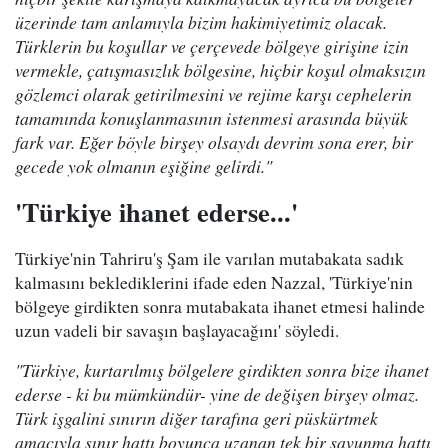
üzerinde tam anlamıyla bizim hakimiyetimiz olacak.
Türklerin bu koşullar ve çerçevede bölgeye girişine izin
vermekle, çatışmasızlık bölgesine, hiçbir koşul olmaksızın
gözlemci olarak getirilmesini ve rejime karşı cephelerin
tamamında konuşlanmasının istenmesi arasında büyük
fark var. Eğer böyle birşey olsaydı devrim sona erer, bir
gecede yok olmanın eşiğine gelirdi."
'Türkiye ihanet ederse...'
Türkiye'nin Tahriru'ş Şam ile varılan mutabakata sadık
kalmasını beklediklerini ifade eden Nazzal, 'Türkiye'nin
bölgeye girdikten sonra mutabakata ihanet etmesi halinde
uzun vadeli bir savaşın başlayacağını' söyledi.
"Türkiye, kurtarılmış bölgelere girdikten sonra bize ihanet
ederse - ki bu mümkündür- yine de değişen birşey olmaz.
Türk işgalini sınırın diğer tarafına geri püskürtmek
amacıyla sınır hattı boyunca uzanan tek bir savunma hattı