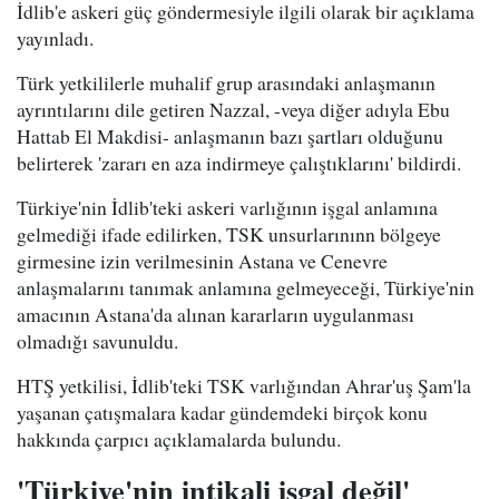
İdlib'e askeri güç göndermesiyle ilgili olarak bir açıklama
yayınladı.
Türk yetkililerle muhalif grup arasındaki anlaşmanın
ayrıntılarını dile getiren Nazzal, -veya diğer adıyla Ebu
Hattab El Makdisi- anlaşmanın bazı şartları olduğunu
belirterek 'zararı en aza indirmeye çalıştıklarını' bildirdi.
Türkiye'nin İdlib'teki askeri varlığının işgal anlamına
gelmediği ifade edilirken, TSK unsurlarınınn bölgeye
girmesine izin verilmesinin Astana ve Cenevre
anlaşmalarını tanımak anlamına gelmeyeceği, Türkiye'nin
amacının Astana'da alınan kararların uygulanması
olmadığı savunuldu.
HTŞ yetkilisi, İdlib'teki TSK varlığından Ahrar'uş Şam'la
yaşanan çatışmalara kadar gündemdeki birçok konu
hakkında çarpıcı açıklamalarda bulundu.
'Türkiye'nin intikali işgal değil'