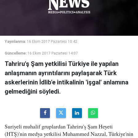
Yayınlanma:
16 Ekim 2017 Pazartesi 10:42
Güncelleme:
16 Ekim 2017 Pazartesi 14:07
Tahriru'ş Şam yetkilisi Türkiye ile yapılan
anlaşmanın ayrıntılarını paylaşarak Türk
askerlerinin İdlib'e intikalinin 'işgal' anlamına
gelmediğini söyledi.
Suriyeli muhalif gruplardan Tahriru'ş Şam Heyeti
(HTŞ)'nin medya yetkilisi Muhammed Nazzal, Türkiye'nin