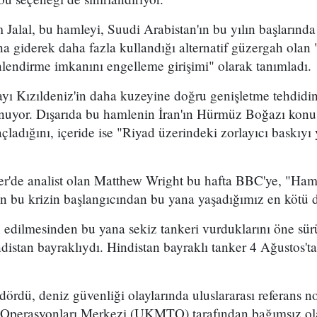
 Jalal, bu hamleyi, Suudi Arabistan'ın bu yılın başların
 giderek daha fazla kullandığı alternatif güzergah olan
lendirme imkanını engelleme girişimi" olarak tanımladı.
mayı Kızıldeniz'in daha kuzeyine doğru genişletme tehdidi
uyor. Dışarıda bu hamlenin İran'ın Hürmüz Boğazı konu
ladığını, içeride ise "Riyad üzerindeki zorlayıcı baskıyı 
er'de analist olan Matthew Wright bu hafta BBC'ye, "Ham 
dan bu krizin başlangıcından bu yana yaşadığımız en kötü
n edilmesinden bu yana sekiz tankeri vurduklarını öne sü
indistan bayraklıydı. Hindistan bayraklı tanker 4 Ağustos
dördü, deniz güvenliği olaylarında uluslararası referans no
i Operasyonları Merkezi (UKMTO) tarafından bağımsız ol