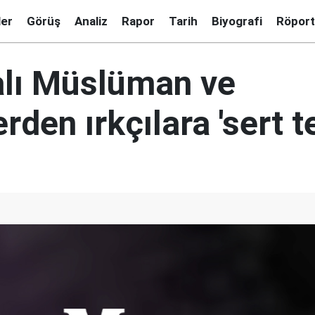
ler
Görüş
Analiz
Rapor
Tarih
Biyografi
Röport
lı Müslüman ve
rden ırkçılara 'sert t