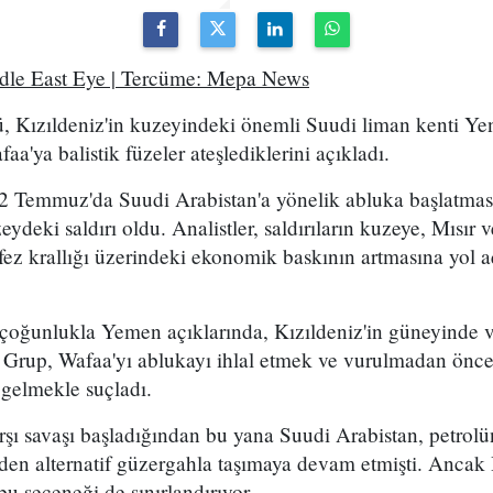
ddle East Eye | Tercüme: Mepa News
, Kızıldeniz'in kuzeyindeki önemli Suudi liman kenti Ye
a'ya balistik füzeler ateşlediklerini açıkladı.
2 Temmuz'da Suudi Arabistan'a yönelik abluka başlatma
eydeki saldırı oldu. Analistler, saldırıların kuzeye, Mısır
ez krallığı üzerindeki ekonomik baskının artmasına yol a
 çoğunlukla Yemen açıklarında, Kızıldeniz'in güneyinde 
. Grup, Wafaa'yı ablukayı ihlal etmek ve vurulmadan önce
 gelmekle suçladı.
arşı savaşı başladığından bu yana Suudi Arabistan, petro
en alternatif güzergahla taşımaya devam etmişti. Ancak 
bu seçeneği de sınırlandırıyor.