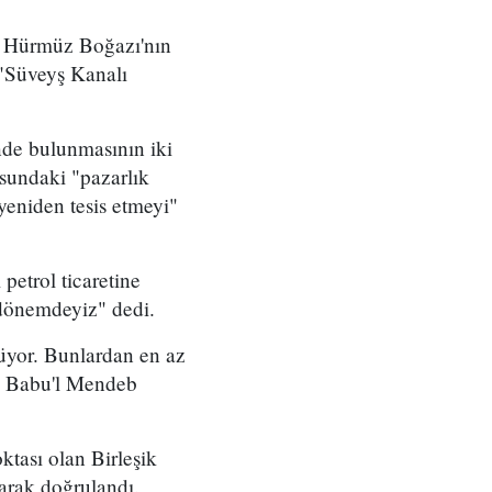
da Hürmüz Boğazı'nın
 "Süveyş Kanalı
nde bulunmasının iki
sundaki "pazarlık
yeniden tesis etmeyi"
petrol ticaretine
 dönemdeyiz" dedi.
rüyor. Bunlardan en az
'ta Babu'l Mendeb
ktası olan Birleşik
arak doğrulandı.