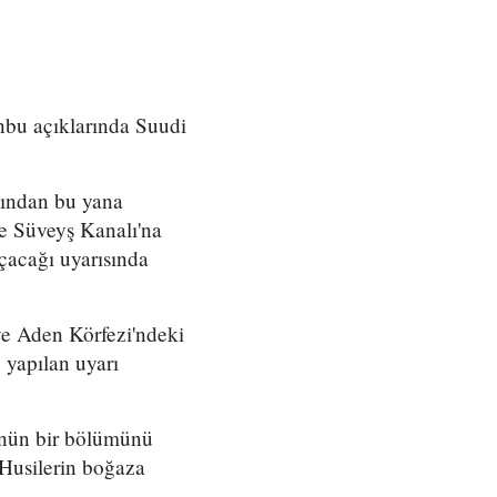
nbu açıklarında Suudi
sından bu yana
 ve Süveyş Kanalı'na
çacağı uyarısında
ve Aden Körfezi'ndeki
 yapılan uyarı
lünün bir bölümünü
Husilerin boğaza