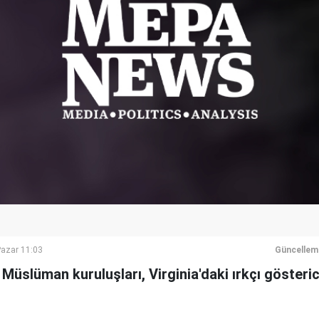
azar 11:03
Güncellem
Müslüman kuruluşları, Virginia'daki ırkçı gösteric