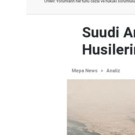
UYARI: Yorumların her türlü cezai ve hukuki sorumlulu
Suudi Ar
Husileri
Mepa News
>
Analiz