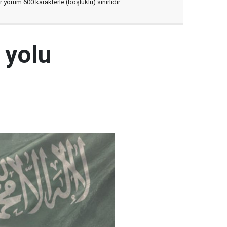
yorum 600 karakterle (boşluklu) sınırlıdır.
 yolu