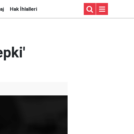
aj
Hak İhlalleri
epki'