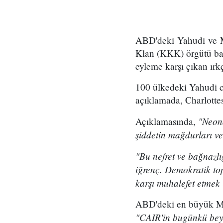
ABD'deki Yahudi ve Mü
Klan (KKK) örgütü baş
eyleme karşı çıkan ırkçı
100 ülkedeki Yahudi c
açıklamada, Charlottesv
"Neona
Açıklamasında,
şiddetin mağdurları ve a
"Bu nefret ve bağnazl
iğrenç. Demokratik to
karşı muhalefet etmek i
ABD'deki en büyük Mü
"CAIR'in bugünkü beyaz