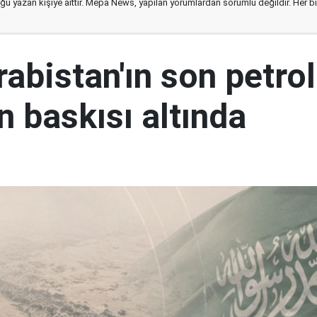
ğu yazan kişiye aittir. Mepa News, yapılan yorumlardan sorumlu değildir. Her bir 
abistan'ın son petrol
n baskısı altında