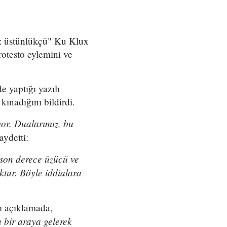
az üstünlükçü" Ku Klux
otesto eylemini ve
 yaptığı yazılı
kınadığını bildirdi.
yor. Dualarımız, bu
aydetti:
 son derece üzücü ve
tur. Böyle iddialara
ı açıklamada,
 bir araya gelerek