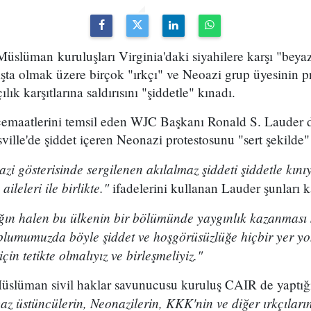
slüman kuruluşları Virginia'daki siyahilere karşı "bey
ta olmak üzere birçok "ırkçı" ve Neoazi grup üyesinin pr
lık karşıtlarına saldırısını "şiddetle" kınadı.
emaatlerini temsil eden WJC Başkanı Ronald S. Lauder de
ille'de şiddet içeren Neonazi protestosunu "sert şekilde" 
zi gösterisinde sergilenen akılalmaz şiddeti şiddetle kını
ileleri ile birlikte."
ifadelerini kullanan Lauder şunları k
ığın halen bu ülkenin bir bölümünde yaygınlık kazanması
plumumuzda böyle şiddet ve hoşgörüsüzlüğe hiçbir yer yok
çin tetikte olmalıyız ve birleşmeliyiz."
slüman sivil haklar savunucusu kuruluş CAIR de yaptığ
 üstüncülerin, Neonazilerin, KKK'nin ve diğer ırkçıların