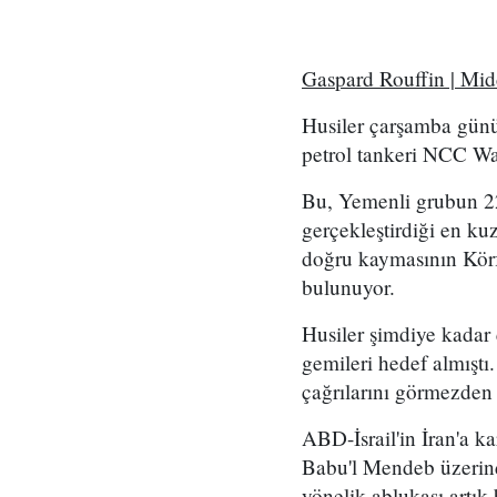
Gaspard Rouffin | Mi
Husiler çarşamba günü
petrol tankeri NCC Wafa
Bu, Yemenli grubun 2
gerçekleştirdiği en kuz
doğru kaymasının Körf
bulunuyor.
Husiler şimdiye kadar
gemileri hedef almıştı
çağrılarını görmezden
ABD-İsrail'in İran'a k
Babu'l Mendeb üzerind
yönelik ablukası artık 