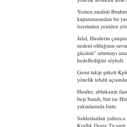
Yemen analisti Ibrahim
kapanmasından bu yana
üzerinden yeniden yön
Jalal, Husilerin çatış
nedeni olduğunu savun
gücünü" artırmayı amaç
hedeflediğini söyledi.
Gemi takip şirketi Kpl
yönelik tehdit açısın
Husiler, ablukanın ila
beşi Suudi, biri ise H
yakınlarında battı.
Saldırılardan yalnızca 
Krallık Deniz Ticaret