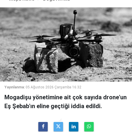
Yayınlanma:
05 Ağustos 2026 Çarşamba 16:32
Mogadişu yönetimine ait çok sayıda drone'un
Eş Şebab'ın eline geçtiği iddia edildi.