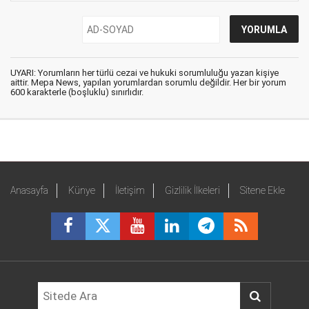
UYARI: Yorumların her türlü cezai ve hukuki sorumluluğu yazan kişiye
aittir. Mepa News, yapılan yorumlardan sorumlu değildir. Her bir yorum
600 karakterle (boşluklu) sınırlıdır.
Anasayfa
Künye
İletişim
Gizlilik İlkeleri
Sitene Ekle