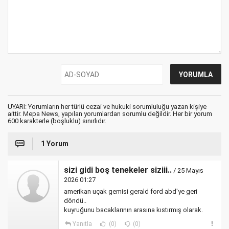
UYARI: Yorumların her türlü cezai ve hukuki sorumluluğu yazan kişiye
aittir. Mepa News, yapılan yorumlardan sorumlu değildir. Her bir yorum
600 karakterle (boşluklu) sınırlıdır.
1 Yorum
sizi gidi boş tenekeler siziii..
/ 25 Mayıs
2026 01:27
amerikan uçak gemisi gerald ford abd'ye geri
döndü..
kuyruğunu bacaklarının arasına kıstırmış olarak.
Yanıtla
(0)
(0)