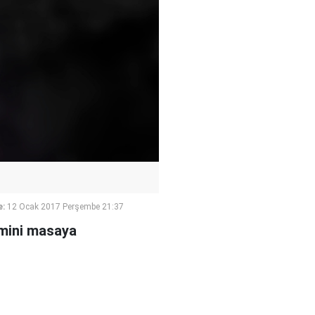
e:
12 Ocak 2017 Perşembe 21:37
ilmini masaya