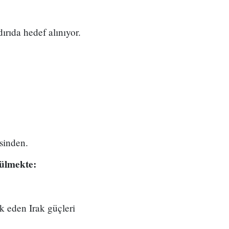
ırıda hedef alınıyor.
sinden.
rülmekte:
rk eden Irak güçleri