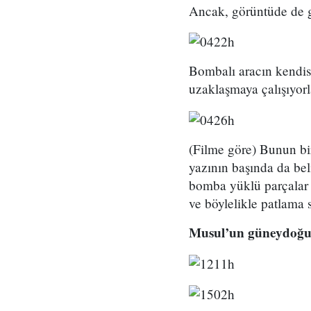
Ancak, görüntüde de gö
Bombalı aracın kendisi
uzaklaşmaya çalışıyorl
(Filme göre) Bunun bir
yazının başında da bel
bomba yüklü parçalar b
ve böylelikle patlama s
Musul’un güneydoğusu