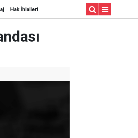
aj
Hak İhlalleri
andası