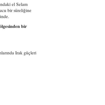
undaki el Selam
ucu bir süreliğine
ünde.
bölgesinden bir
larında Irak güçleri