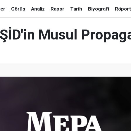
ler
Görüş
Analiz
Rapor
Tarih
Biyografi
Röport
 IŞİD'in Musul Propag