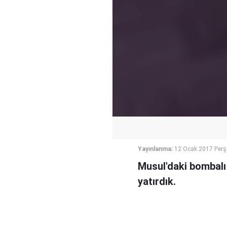
Yayınlanma:
12 Ocak 2017 Per
Musul'daki bombalı 
yatırdık.