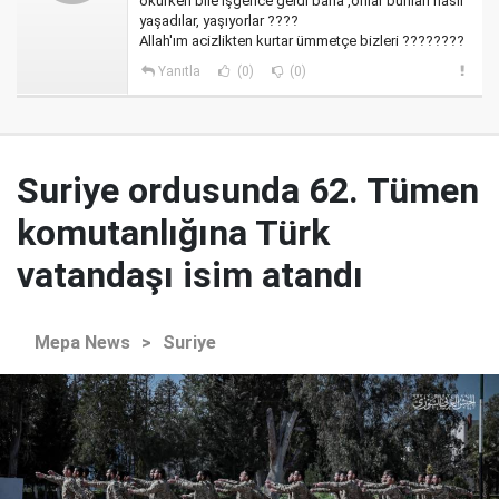
okurken bile işgence geldi bana ,onlar bunları nasıl
yaşadılar, yaşıyorlar ????
Allah'ım acizlikten kurtar ümmetçe bizleri ????????
Yanıtla
(0)
(0)
Suriye ordusunda 62. Tümen
komutanlığına Türk
vatandaşı isim atandı
Mepa News
>
Suriye