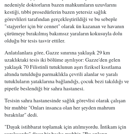
nedeniyle doktorların bazen mahkumların uzuvlarını
kestiği, tıbbi prosedürlerin bazen yetersiz sağlık
görevlileri tarafından gerçekleştirildiği ve bu sebeple
"stajyerler için bir cennet" olarak ün kazanan ve havanın
çürümeye bırakılmış bakımsız yaraların kokusuyla dolu
olduğu bir tesis tasvir ettiler.
Anlatılanlara göre, Gazze sınırına yaklaşık 29 km
uzaklıktaki tesis iki bölüme ayrılıyor: Gazze'den gelen
yaklaşık 70 Filistinli tutuklunun aşırı fiziksel kısıtlama
altında tutulduğu parmaklıkla çevrili alanlar ve yaralı
tutukluların yataklarına bağlandığı, çocuk bezi takıldığı ve
pipetle beslendiği bir sahra hastanesi.
Tesisin sahra hastanesinde sağlık görevlisi olarak çalışan
bir muhbir "Onları insanca olan her şeyden mahrum
bıraktılar" dedi.
"Dayak istihbarat toplamak için atılmıyordu. İntikam için
yapılıyordu" diyor bir başka muhbir. "Bu onların