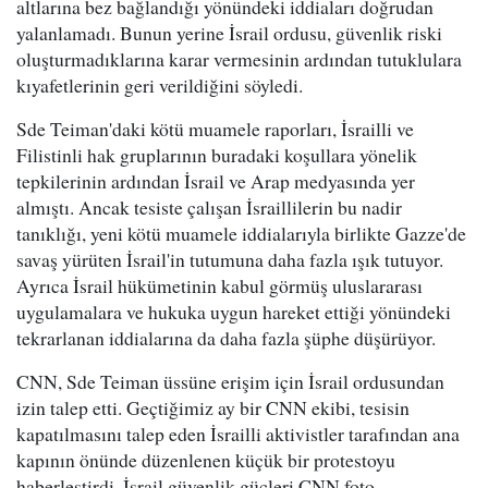
altlarına bez bağlandığı yönündeki iddiaları doğrudan
yalanlamadı. Bunun yerine İsrail ordusu, güvenlik riski
oluşturmadıklarına karar vermesinin ardından tutuklulara
kıyafetlerinin geri verildiğini söyledi.
Sde Teiman'daki kötü muamele raporları, İsrailli ve
Filistinli hak gruplarının buradaki koşullara yönelik
tepkilerinin ardından İsrail ve Arap medyasında yer
almıştı. Ancak tesiste çalışan İsraillilerin bu nadir
tanıklığı, yeni kötü muamele iddialarıyla birlikte Gazze'de
savaş yürüten İsrail'in tutumuna daha fazla ışık tutuyor.
Ayrıca İsrail hükümetinin kabul görmüş uluslararası
uygulamalara ve hukuka uygun hareket ettiği yönündeki
tekrarlanan iddialarına da daha fazla şüphe düşürüyor.
CNN, Sde Teiman üssüne erişim için İsrail ordusundan
izin talep etti. Geçtiğimiz ay bir CNN ekibi, tesisin
kapatılmasını talep eden İsrailli aktivistler tarafından ana
kapının önünde düzenlenen küçük bir protestoyu
haberleştirdi. İsrail güvenlik güçleri CNN foto