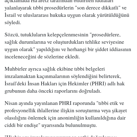
açıklamada Ha'aretz tarafından bildirilen iddiaları
yalanlayarak tıbbi prosedürlerin "son derece dikkatli" ve
İsrail ve uluslararası hukuka uygun olarak yürütüldüğünü
söyledi.
Sözcü, tutukluların kelepçelenmesinin "prosedürlere,
sağlık durumlarına ve oluşturdukları tehlike seviyesine
uygun olarak" yapıldığını ve herhangi bir şiddet iddiasının
inceleneceğini de sözlerine ekledi.
Muhbirler ayrıca sağlık ekibine tıbbi belgeleri
imzalamaktan kaçınmalarının söylendiğini belirterek,
İsrail'deki İnsan Hakları için Hekimler (PHRI) adlı hak
grubunun daha önceki raporlarını doğruladı.
Nisan ayında yayınlanan PHRI raporunda "tıbbi etik ve
profesyonellik ihlallerine ilişkin soruşturma veya şikayet
olasılığını önlemek için anonimliğin kullanıldığına dair
ciddi bir endişe" uyarısında bulunulmuştu.