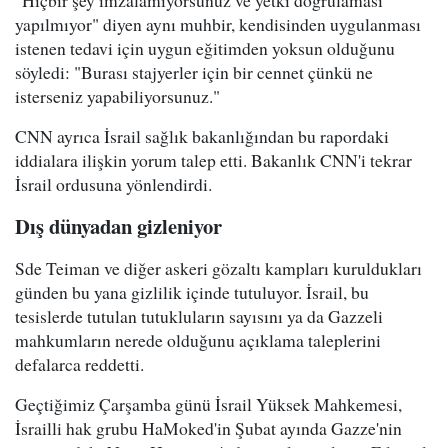
"Hiçbir şey imzalamıyorsunuz ve yetki doğrulaması
yapılmıyor" diyen aynı muhbir, kendisinden uygulanması
istenen tedavi için uygun eğitimden yoksun olduğunu
söyledi: "Burası stajyerler için bir cennet çünkü ne
isterseniz yapabiliyorsunuz."
CNN ayrıca İsrail sağlık bakanlığından bu rapordaki
iddialara ilişkin yorum talep etti. Bakanlık CNN'i tekrar
İsrail ordusuna yönlendirdi.
Dış dünyadan gizleniyor
Sde Teiman ve diğer askeri gözaltı kampları kuruldukları
günden bu yana gizlilik içinde tutuluyor. İsrail, bu
tesislerde tutulan tutukluların sayısını ya da Gazzeli
mahkumların nerede olduğunu açıklama taleplerini
defalarca reddetti.
Geçtiğimiz Çarşamba günü İsrail Yüksek Mahkemesi,
İsrailli hak grubu HaMoked'in Şubat ayında Gazze'nin