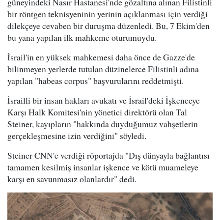
güneyindeki Nasır Hastanesi'nde gözaltına alınan Filistinli
bir röntgen teknisyeninin yerinin açıklanması için verdiği
dilekçeye cevaben bir duruşma düzenledi. Bu, 7 Ekim'den
bu yana yapılan ilk mahkeme oturumuydu.
İsrail'in en yüksek mahkemesi daha önce de Gazze'de
bilinmeyen yerlerde tutulan düzinelerce Filistinli adına
yapılan "habeas corpus" başvurularını reddetmişti.
İsrailli bir insan hakları avukatı ve İsrail'deki İşkenceye
Karşı Halk Komitesi'nin yönetici direktörü olan Tal
Steiner, kayıpların "hakkında duyduğumuz vahşetlerin
gerçekleşmesine izin verdiğini" söyledi.
Steiner CNN'e verdiği röportajda "Dış dünyayla bağlantısı
tamamen kesilmiş insanlar işkence ve kötü muameleye
karşı en savunmasız olanlardır" dedi.