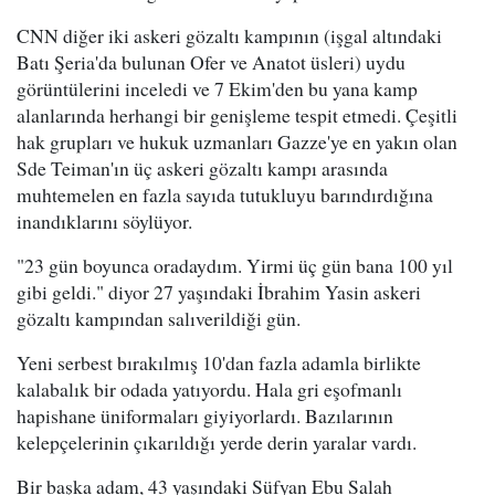
CNN diğer iki askeri gözaltı kampının (işgal altındaki
Batı Şeria'da bulunan Ofer ve Anatot üsleri) uydu
görüntülerini inceledi ve 7 Ekim'den bu yana kamp
alanlarında herhangi bir genişleme tespit etmedi. Çeşitli
hak grupları ve hukuk uzmanları Gazze'ye en yakın olan
Sde Teiman'ın üç askeri gözaltı kampı arasında
muhtemelen en fazla sayıda tutukluyu barındırdığına
inandıklarını söylüyor.
"23 gün boyunca oradaydım. Yirmi üç gün bana 100 yıl
gibi geldi." diyor 27 yaşındaki İbrahim Yasin askeri
gözaltı kampından salıverildiği gün.
Yeni serbest bırakılmış 10'dan fazla adamla birlikte
kalabalık bir odada yatıyordu. Hala gri eşofmanlı
hapishane üniformaları giyiyorlardı. Bazılarının
kelepçelerinin çıkarıldığı yerde derin yaralar vardı.
Bir başka adam, 43 yaşındaki Süfyan Ebu Salah