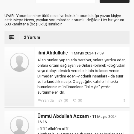
UYARI: Yorumların her türlü cezai ve hukuki sorumluluğu yazan kişiye
aittir. Mepa News, yapılan yorumlardan sorumlu değildir. Her bir yorum
600 karakterle (boşluklu) sınırlıdır.
2 Yorum
ibni Abdullah
/ 11 Mayıs 2024 17:59
Allah bunları yapanlarla beraber, onlara yardım eden,
onlara ortam sağlayan ve Onlara -bilerek -doğrudan
veya dolaylı destek verenlerin bin belasını versin.
Bilmeden yardım eden -vicdanlı insanlara - da şuur
ve farkındalık nasip. O aşşağılık kafirlerin hakkı
burunlarının müslümanların "kılıcıyla" yerde
sürtünmeleri dir.
Yanıtla
(0)
(0)
Ümmü Abdullah Azzam
/ 11 Mayıs 2024
16:16
afffff Allah'ım afff