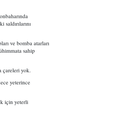
sonbaharında
i saldırılarını
ları ve bomba atarları
 mühimmata sahip
 çareleri yok.
dece yeterince
k için yeterli