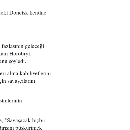
ndeki Donetsk kentine
 fazlasının geleceği
tanı Horobryi.
nu söyledi.
ri alma kabiliyetlerini
in savaşçılarını
simlerinin
, "Savaşacak hiçbir
dırısını püskürtmek