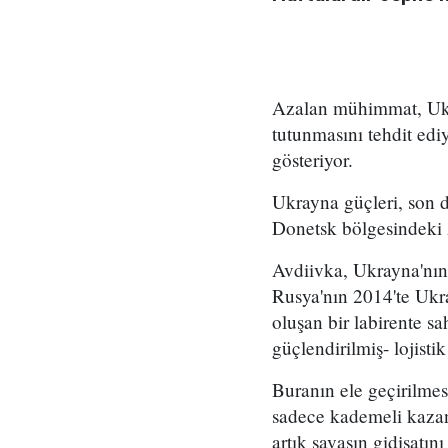
Azalan mühimmat, Ukray
tutunmasını tehdit edi
gösteriyor.
Ukrayna güçleri, son 
Donetsk bölgesindeki 
Avdiivka, Ukrayna'nın 
Rusya'nın 2014'te Ukra
oluşan bir labirente s
güçlendirilmiş- lojist
Buranın ele geçirilmes
sadece kademeli kazan
artık savaşın gidişatını