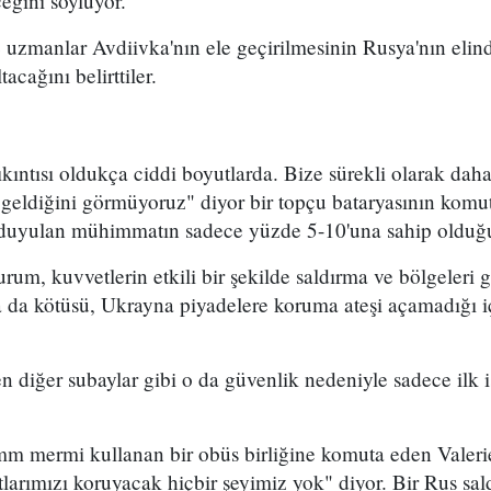
ceğini söylüyor.
ve uzmanlar Avdiivka'nın ele geçirilmesinin Rusya'nın eli
acağını belirttiler.
ntısı oldukça ciddi boyutlarda. Bize sürekli olarak daha
 geldiğini görmüyoruz" diyor bir topçu bataryasının komu
ç duyulan mühimmatın sadece yüzde 5-10'una sahip olduğu
um, kuvvetlerin etkili bir şekilde saldırma ve bölgeleri ge
a da kötüsü, Ukrayna piyadelere koruma ateşi açamadığı iç
n diğer subaylar gibi o da güvenlik nedeniyle sadece ilk i
 mermi kullanan bir obüs birliğine komuta eden Valerie
larımızı koruyacak hiçbir şeyimiz yok" diyor. Bir Rus sal