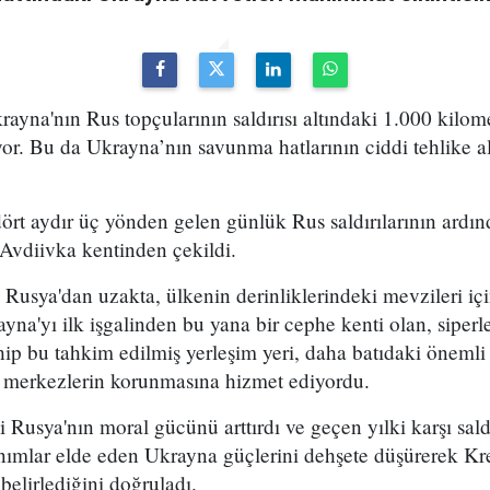
na'nın Rus topçularının saldırısı altındaki 1.000 kilome
yor. Bu da Ukrayna’nın savunma hatlarının ciddi tehlike 
dört aydır üç yönden gelen günlük Rus saldırılarının ard
Avdiivka kentinden çekildi.
Rusya'dan uzakta, ülkenin derinliklerindeki mevzileri içi
yna'yı ilk işgalinden bu yana bir cephe kenti olan, siperl
ahip bu tahkim edilmiş yerleşim yeri, daha batıdaki önemli
ik merkezlerin korunmasına hizmet ediyordu.
i Rusya'nın moral gücünü arttırdı ve geçen yılki karşı sal
ımlar elde eden Ukrayna güçlerini dehşete düşürerek Krem
 belirlediğini doğruladı.