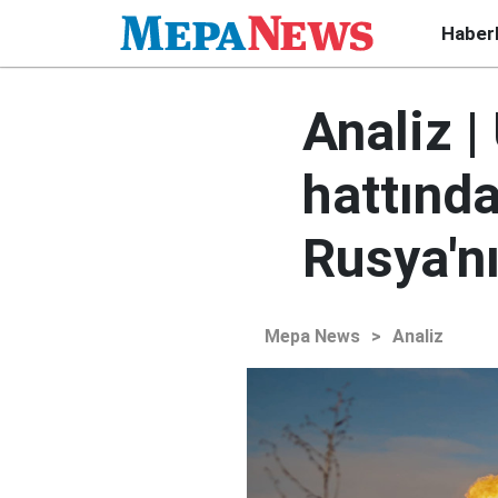
Haber
Analiz 
hattında
Rusya'n
Mepa News
>
Analiz