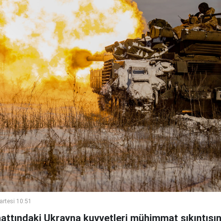
artesi 10:51
hattındaki Ukrayna kuvvetleri mühimmat sıkıntısın