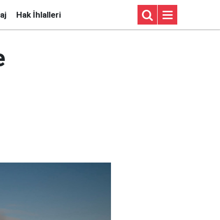
aj
Hak İhlalleri
e