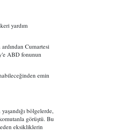
skeri yardım
n ardından Cumartesi
iy'e ABD fonunun
anabileceğinden emin
 yaşandığı bölgelerde,
 komutanla görüştü. Bu
eden eksikliklerin