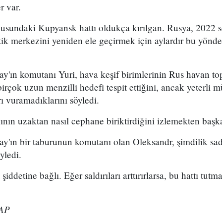
r var.
usundaki Kupyansk hattı oldukça kırılgan. Rusya, 2022 
tik merkezini yeniden ele geçirmek için aylardır bu yöndek
y'ın komutanı Yuri, hava keşif birimlerinin Rus havan top
irçok uzun menzilli hedefi tespit ettiğini, ancak yeterli
rı vuramadıklarını söyledi.
ın uzaktan nasıl cephane biriktirdiğini izlemekten başka
ay'ın bir taburunun komutanı olan Oleksandr, şimdilik sa
yledi.
ddetine bağlı. Eğer saldırıları arttırırlarsa, bu hattı tutma
 AP