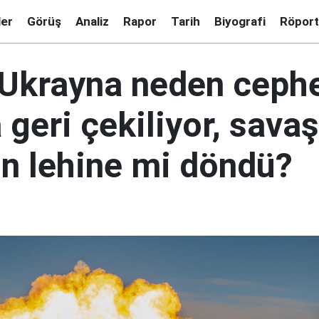
ler
Görüş
Analiz
Rapor
Tarih
Biyografi
Röport
| Ukrayna neden ceph
 geri çekiliyor, savaş
ın lehine mi döndü?