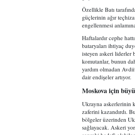
Özellikle Batı tarafı
güçlerinin ağır teçhiz
engellenmesi anlamına
Haftalardır cephe hatt
bataryaları ihtiyaç d
isteyen askeri liderler
komutanlar, bunun dah
yardım olmadan Avdiiv
dair endişeler artıyor.
Moskova için büyü
Ukrayna askerlerinin 
zaferini kazandırdı. Bu
bölgeler üzerinden Ukr
sağlayacak. Askeri yo