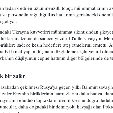
ndan tedarik edilen uzun menzilli topçu mühimmatlarının 
at ve personelin yığıldığı Rus hatlarının gerisindeki öneml
 geliyor.
ındaki Ukrayna kuvvetleri mühimmat sıkıntısından şikayet
uydukları malzemenin sadece yüzde 10'u ile savaşıyor. Me
 birliklere sadece kesin hedeflere ateş etmelerini emretti.
a iyi ikmal yapan düşmanı dizginlemek için yeterli olmad
ka'nın düşüşünün cephe hattının diğer bölgelerinde de t
k bir zafer
kasabadan çekilmesi Rusya'ya geçen yılki Bahmut savaş
 zafer Kremlin birliklerinin taarruzlarını daha batıya, da
ayna'nın elindeki toprakların derinliklerine doğru ilerlet
rumcular, daha doğudaki bir demiryolu kavşağı olan Pokr