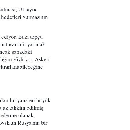
azalması, Ukrayna
i hedefleri vurmasının
 ediyor. Bazı topçu
rmi tasarrufu yapmak
 Ancak sahadaki
ığını söylüyor. Askeri
ekrarlanabileceğine
ından bu yana en büyük
ha az tahkim edilmiş
melerine olanak
ovsk'un Rusya'nın bir