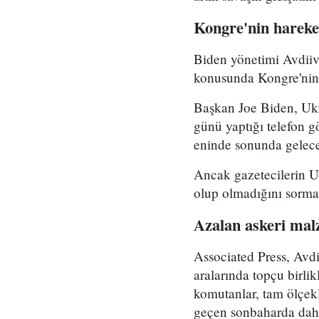
Kongre'nin harek
Biden yönetimi Avdiiv
konusunda Kongre'nin 
Başkan Joe Biden, Ukr
günü yaptığı telefon
eninde sonunda gelece
Ancak gazetecilerin U
olup olmadığını sormas
Azalan askeri ma
Associated Press, Avd
aralarında topçu birli
komutanlar, tam ölçekl
geçen sonbaharda daha d