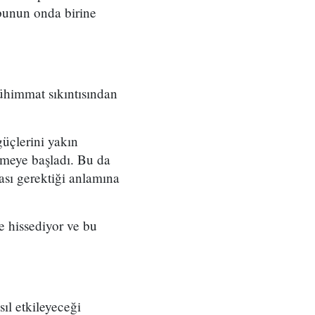
bunun onda birine
ühimmat sıkıntısından
güçlerini yakın
rmeye başladı. Bu da
sı gerektiği anlamına
e hissediyor ve bu
ıl etkileyeceği