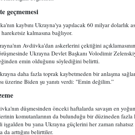
ete geçmemesi
ka'nın kaybını Ukrayna'ya yapılacak 60 milyar dolarlık a
hareketsiz kalmasına bağlıyor.
ayna'nın Avdiivka'dan askerlerini çektiğini açıklamasını
 görüşmesinde Ukrayna Devlet Başkanı Volodimir Zelensk
ğinden emin olduğunu söylediğini belirtti.
krayna daha fazla toprak kaybetmeden bir anlaşma sağl
ı üzerine Biden şu yanıtı verdi: "Emin değilim.”
lzeme
iivka'nın düşmesinden önceki haftalarda savaşın en yoğun
klerinin komutanlarının da bulunduğu bir düzineden fazla
i işgalden bu yana Ukrayna güçlerini her zaman rahatsız 
a arttığını belirttiler.