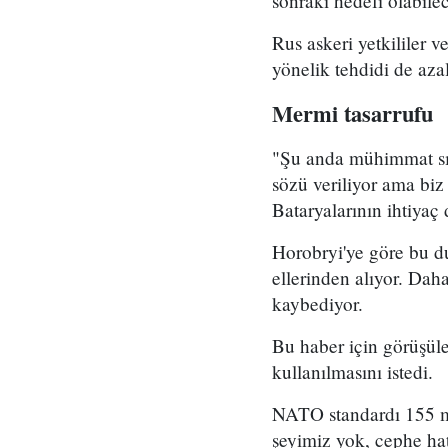
sonraki hedefi olabile
Rus askeri yetkililer 
yönelik tehdidi de azalt
Mermi tasarrufu
"Şu anda mühimmat sıkı
sözü veriliyor ama biz
Bataryalarının ihtiya
Horobryi'ye göre bu dur
ellerinden alıyor. Dah
kaybediyor.
Bu haber için görüşüle
kullanılmasını istedi.
NATO standardı 155 mm
şeyimiz yok, cephe hat