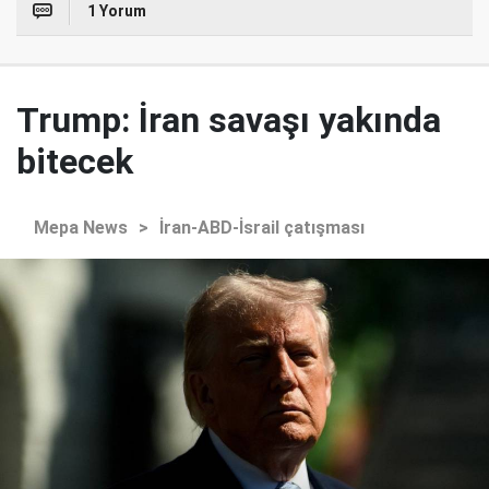
1 Yorum
Trump: İran savaşı yakında
bitecek
Mepa News
>
İran-ABD-İsrail çatışması