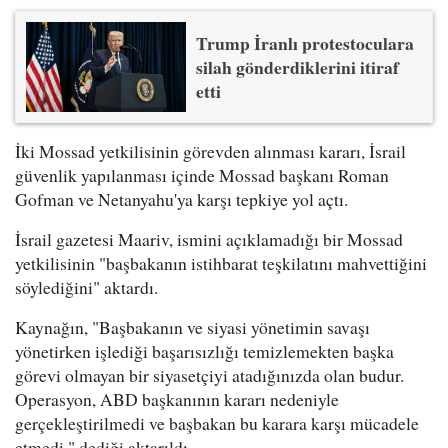
Trump İranlı protestoculara
silah gönderdiklerini itiraf
etti
İki Mossad yetkilisinin görevden alınması kararı, İsrail
güvenlik yapılanması içinde Mossad başkanı Roman
Gofman ve Netanyahu'ya karşı tepkiye yol açtı.
İsrail gazetesi Maariv, ismini açıklamadığı bir Mossad
yetkilisinin "başbakanın istihbarat teşkilatını mahvettiğini
söylediğini" aktardı.
Kaynağın, "Başbakanın ve siyasi yönetimin savaşı
yönetirken işlediği başarısızlığı temizlemekten başka
görevi olmayan bir siyasetçiyi atadığınızda olan budur.
Operasyon, ABD başkanının kararı nedeniyle
gerçekleştirilmedi ve başbakan bu karara karşı mücadele
etmedi." dediği aktarıldı.