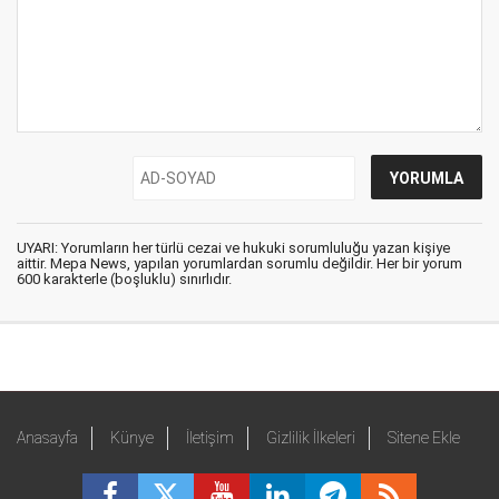
UYARI: Yorumların her türlü cezai ve hukuki sorumluluğu yazan kişiye
aittir. Mepa News, yapılan yorumlardan sorumlu değildir. Her bir yorum
600 karakterle (boşluklu) sınırlıdır.
Anasayfa
Künye
İletişim
Gizlilik İlkeleri
Sitene Ekle