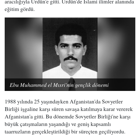
aracılığıyla Ürdün'e gitti. Ürdün'de İslami ilimler alanında
eğitim gördü.
Ebu Muhammed el Mısri'nin gençlik dönemi
1988 yılında 25 yaşındayken Afganistan'da Sovyetler
Birliği işgaline karşı süren savaşa katılmaya karar vererek
Afganistan'a gitti. Bu dönemde Sovyetler Birliği'ne karşı
büyük çatışmaların yaşandığı ve geniş kapsamlı
taarruzların gerçekleştirildiği bir süreçten geçiliyordu.