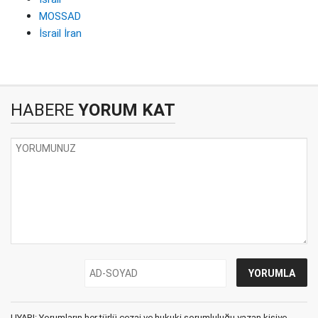
MOSSAD
İsrail İran
HABERE
YORUM KAT
UYARI: Yorumların her türlü cezai ve hukuki sorumluluğu yazan kişiye