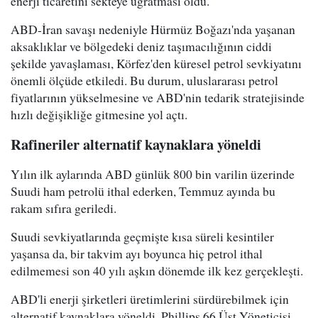
enerji ticaretini sekteye uğratması oldu.
ABD-İran savaşı nedeniyle Hürmüz Boğazı'nda yaşanan
aksaklıklar ve bölgedeki deniz taşımacılığının ciddi
şekilde yavaşlaması, Körfez'den küresel petrol sevkiyatını
önemli ölçüde etkiledi. Bu durum, uluslararası petrol
fiyatlarının yükselmesine ve ABD'nin tedarik stratejisinde
hızlı değişikliğe gitmesine yol açtı.
Rafineriler alternatif kaynaklara yöneldi
Yılın ilk aylarında ABD günlük 800 bin varilin üzerinde
Suudi ham petrolü ithal ederken, Temmuz ayında bu
rakam sıfıra geriledi.
Suudi sevkiyatlarında geçmişte kısa süreli kesintiler
yaşansa da, bir takvim ayı boyunca hiç petrol ithal
edilmemesi son 40 yılı aşkın dönemde ilk kez gerçekleşti.
ABD'li enerji şirketleri üretimlerini sürdürebilmek için
alternatif kaynaklara yöneldi. Phillips 66 Üst Yöneticisi