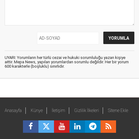
UYARI: Yorumların her türlü cezai ve hukuki sorumluluğu yazan kişiye
aittir. Mepa News, yapılan yorumlardan sorumlu değildir. Her bir yorum
600 karakterle (boşluklu) sınırlıdır.
Anasayfa
Künye
İletişim
Gizlilik İlkeleri
Sitene Ekle