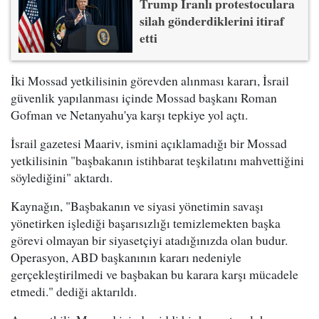
Trump İranlı protestoculara
silah gönderdiklerini itiraf
etti
İki Mossad yetkilisinin görevden alınması kararı, İsrail
güvenlik yapılanması içinde Mossad başkanı Roman
Gofman ve Netanyahu'ya karşı tepkiye yol açtı.
İsrail gazetesi Maariv, ismini açıklamadığı bir Mossad
yetkilisinin "başbakanın istihbarat teşkilatını mahvettiğini
söylediğini" aktardı.
Kaynağın, "Başbakanın ve siyasi yönetimin savaşı
yönetirken işlediği başarısızlığı temizlemekten başka
görevi olmayan bir siyasetçiyi atadığınızda olan budur.
Operasyon, ABD başkanının kararı nedeniyle
gerçekleştirilmedi ve başbakan bu karara karşı mücadele
etmedi." dediği aktarıldı.