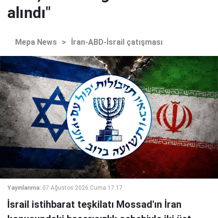
alındı"
Mepa News
>
İran-ABD-İsrail çatışması
Yayınlanma:
07 Ağustos 2026 Cuma 17:17
İsrail istihbarat teşkilatı Mossad'ın İran