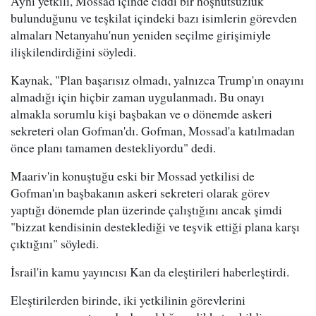
Aynı yetkili, Mossad içinde ciddi bir hoşnutsuzluk
bulunduğunu ve teşkilat içindeki bazı isimlerin görevden
almaları Netanyahu'nun yeniden seçilme girişimiyle
ilişkilendirdiğini söyledi.
Kaynak, "Plan başarısız olmadı, yalnızca Trump'ın onayını
almadığı için hiçbir zaman uygulanmadı. Bu onayı
almakla sorumlu kişi başbakan ve o dönemde askeri
sekreteri olan Gofman'dı. Gofman, Mossad'a katılmadan
önce planı tamamen destekliyordu" dedi.
Maariv'in konuştuğu eski bir Mossad yetkilisi de
Gofman'ın başbakanın askeri sekreteri olarak görev
yaptığı dönemde plan üzerinde çalıştığını ancak şimdi
"bizzat kendisinin desteklediği ve teşvik ettiği plana karşı
çıktığını" söyledi.
İsrail'in kamu yayıncısı Kan da eleştirileri haberleştirdi.
Eleştirilerden birinde, iki yetkilinin görevlerini