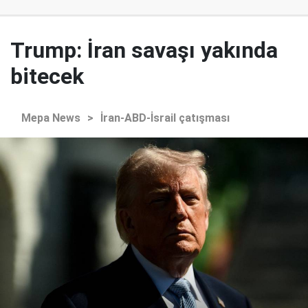
Trump: İran savaşı yakında
bitecek
Mepa News
>
İran-ABD-İsrail çatışması