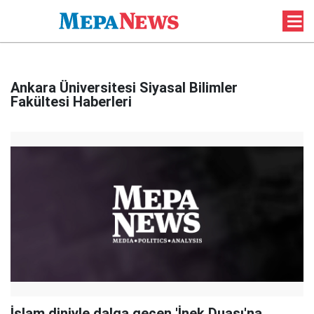
Ankara Üniversitesi Siyasal Bilimler
Fakültesi Haberleri
İslam diniyle dalga geçen 'İnek Duası'na