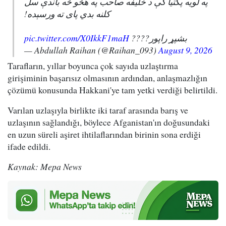
په لویه پکتیا کې د خلیفه صاحب په هڅو څه باندې سل
کلنه بدي پای ته ورسېده!
pic.twitter.com/X0IkkF1maH
بشپړ راپور????
— Abdullah Raihan (@Raihan_093)
August 9, 2026
Tarafların, yıllar boyunca çok sayıda uzlaştırma
girişiminin başarısız olmasının ardından, anlaşmazlığın
çözümü konusunda Hakkani'ye tam yetki verdiği belirtildi.
Varılan uzlaşıyla birlikte iki taraf arasında barış ve
uzlaşının sağlandığı, böylece Afganistan'ın doğusundaki
en uzun süreli aşiret ihtilaflarından birinin sona erdiği
ifade edildi.
Kaynak: Mepa News