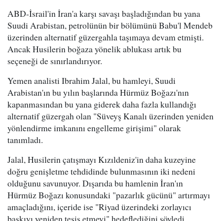
ABD-İsrail'in İran'a karşı savaşı başladığından bu yana
Suudi Arabistan, petrolünün bir bölümünü Babu'l Mendeb
üzerinden alternatif güzergahla taşımaya devam etmişti.
Ancak Husilerin boğaza yönelik ablukası artık bu
seçeneği de sınırlandırıyor.
Yemen analisti Ibrahim Jalal, bu hamleyi, Suudi
Arabistan'ın bu yılın başlarında Hürmüz Boğazı'nın
kapanmasından bu yana giderek daha fazla kullandığı
alternatif güzergah olan "Süveyş Kanalı üzerinden yeniden
yönlendirme imkanını engelleme girişimi" olarak
tanımladı.
Jalal, Husilerin çatışmayı Kızıldeniz'in daha kuzeyine
doğru genişletme tehdidinde bulunmasının iki nedeni
olduğunu savunuyor. Dışarıda bu hamlenin İran'ın
Hürmüz Boğazı konusundaki "pazarlık gücünü" artırmayı
amaçladığını, içeride ise "Riyad üzerindeki zorlayıcı
baskıyı yeniden tesis etmeyi" hedeflediğini söyledi.