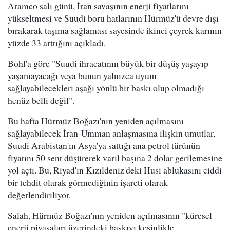
Aramco salı günü, İran savaşının enerji fiyatlarını
yükseltmesi ve Suudi boru hatlarının Hürmüz'ü devre dışı
bırakarak taşıma sağlaması sayesinde ikinci çeyrek karının
yüzde 33 arttığını açıkladı.
Bohl'a göre "Suudi ihracatının büyük bir düşüş yaşayıp
yaşamayacağı veya bunun yalnızca uyum
sağlayabilecekleri aşağı yönlü bir baskı olup olmadığı
henüz belli değil".
Bu hafta Hürmüz Boğazı'nın yeniden açılmasını
sağlayabilecek İran-Umman anlaşmasına ilişkin umutlar,
Suudi Arabistan'ın Asya'ya sattığı ana petrol türünün
fiyatını 50 sent düşürerek varil başına 2 dolar gerilemesine
yol açtı. Bu, Riyad'ın Kızıldeniz'deki Husi ablukasını ciddi
bir tehdit olarak görmediğinin işareti olarak
değerlendiriliyor.
Salah, Hürmüz Boğazı'nın yeniden açılmasının "küresel
enerji piyasaları üzerindeki baskıyı kesinlikle