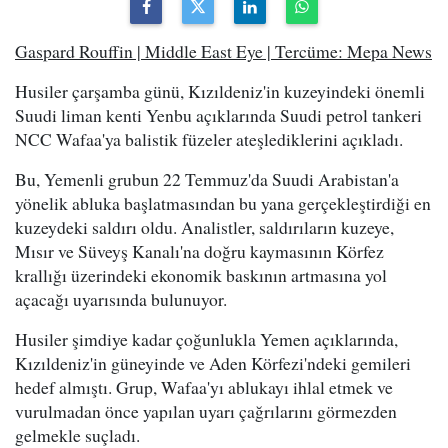
Gaspard Rouffin | Middle East Eye | Tercüme: Mepa News
Husiler çarşamba günü, Kızıldeniz'in kuzeyindeki önemli
Suudi liman kenti Yenbu açıklarında Suudi petrol tankeri
NCC Wafaa'ya balistik füzeler ateşlediklerini açıkladı.
Bu, Yemenli grubun 22 Temmuz'da Suudi Arabistan'a
yönelik abluka başlatmasından bu yana gerçekleştirdiği en
kuzeydeki saldırı oldu. Analistler, saldırıların kuzeye,
Mısır ve Süveyş Kanalı'na doğru kaymasının Körfez
krallığı üzerindeki ekonomik baskının artmasına yol
açacağı uyarısında bulunuyor.
Husiler şimdiye kadar çoğunlukla Yemen açıklarında,
Kızıldeniz'in güneyinde ve Aden Körfezi'ndeki gemileri
hedef almıştı. Grup, Wafaa'yı ablukayı ihlal etmek ve
vurulmadan önce yapılan uyarı çağrılarını görmezden
gelmekle suçladı.