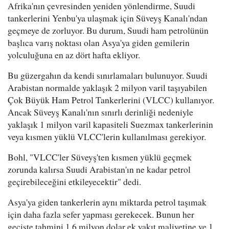
Afrika'nın çevresinden yeniden yönlendirme, Suudi
tankerlerini Yenbu'ya ulaşmak için Süveyş Kanalı'ndan
geçmeye de zorluyor. Bu durum, Suudi ham petrolünün
başlıca varış noktası olan Asya'ya giden gemilerin
yolculuğuna en az dört hafta ekliyor.
Bu güzergahın da kendi sınırlamaları bulunuyor. Suudi
Arabistan normalde yaklaşık 2 milyon varil taşıyabilen
Çok Büyük Ham Petrol Tankerlerini (VLCC) kullanıyor.
Ancak Süveyş Kanalı'nın sınırlı derinliği nedeniyle
yaklaşık 1 milyon varil kapasiteli Suezmax tankerlerinin
veya kısmen yüklü VLCC'lerin kullanılması gerekiyor.
Bohl, "VLCC'ler Süveyş'ten kısmen yüklü geçmek
zorunda kalırsa Suudi Arabistan'ın ne kadar petrol
geçirebileceğini etkileyecektir" dedi.
Asya'ya giden tankerlerin aynı miktarda petrol taşımak
için daha fazla sefer yapması gerekecek. Bunun her
geçişte tahmini 1.6 milyon dolar ek yakıt maliyetine ve 1