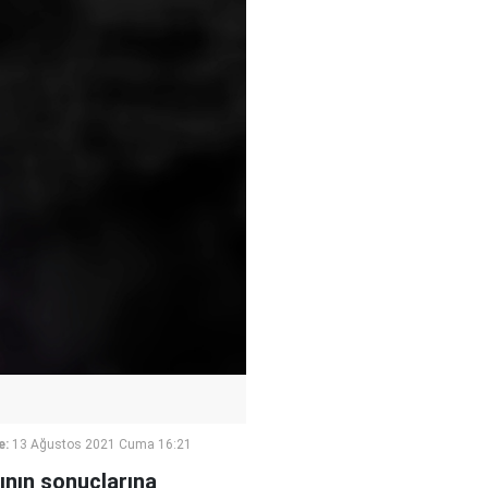
e:
13 Ağustos 2021 Cuma 16:21
ının sonuçlarına