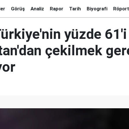
ler
Görüş
Analiz
Rapor
Tarih
Biyografi
Röport
ürkiye'nin yüzde 61'i
tan'dan çekilmek gere
yor