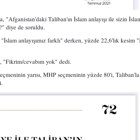
 "Afganistan'daki Taliban'ın İslam anlayışı ile sizin İsla
" diye de soruldu.
"İslam anlayışımız farklı" derken, yüzde 22,6'lık kesim "
e, "Fikrim/cevabım yok" dedi.
eçmeninin yarısı, MHP seçmeninin yüzde 80'i, Taliban'la 
i.