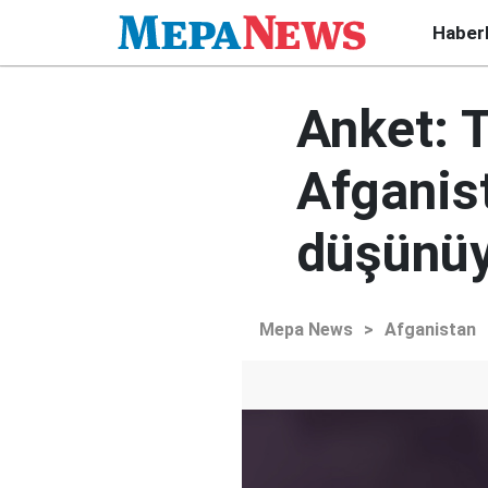
Haber
Anket: T
Afganis
düşünü
Mepa News
>
Afganistan