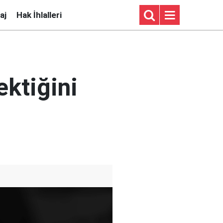
aj
Hak İhlalleri
ktiğini