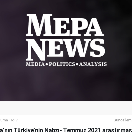
Cuma 16:17
Güncellem
a’nın Türkiye’nin Nabzı- Temmuz 2021 araştırmas