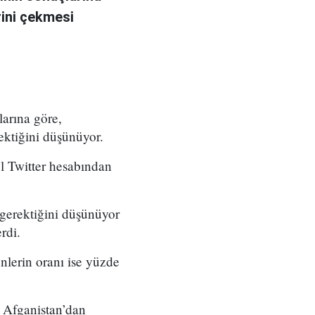
rini çekmesi
arına göre,
ektiğini düşünüyor.
el Twitter hesabından
 gerektiğini düşünüyor
rdi.
lerin oranı ise yüzde
n Afganistan’dan