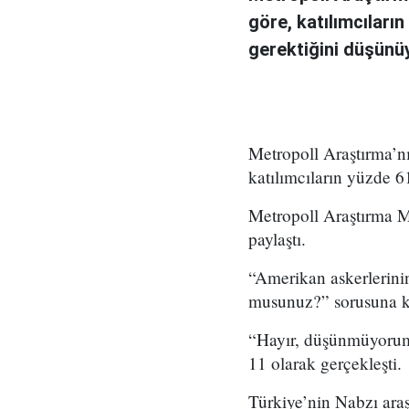
göre, katılımcıları
gerektiğini düşünü
Metropoll Araştırma’n
katılımcıların yüzde 6
Metropoll Araştırma Me
paylaştı.
“Amerikan askerlerinin
musunuz?” sorusuna ka
“Hayır, düşünmüyorum”
11 olarak gerçekleşti.
Türkiye’nin Nabzı araş