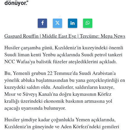
dönüyor."
Gaspard Rouffin | Middle East Eye | Tercüme: Mepa News
Husiler çarşamba günü, Kızıldeniz'in kuzeyindeki önemli
Suudi liman kenti Yenbu açıklarında Suudi petrol tankeri
NCC Wafaa'ya balistik füzeler ateşlediklerini açıkladı.
Bu, Yemenli grubun 22 Temmuz'da Suudi Arabistan'a
yönelik abluka başlatmasından bu yana gerçekleştirdiği en
kuzeydeki saldırı oldu. Analistler, saldırıların kuzeye,
Mısır ve Süveyş Kanalı'na doğru kaymasının Körfez
krallığı üzerindeki ekonomik baskının artmasına yol
açacağı uyarısında bulunuyor.
Husiler şimdiye kadar çoğunlukla Yemen açıklarında,
Kızıldeniz'in güneyinde ve Aden Körfezi'ndeki gemileri