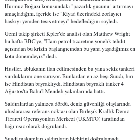
Hürmüz Boğazı konusundaki "pazarlık gücünü" artırmayı
amaçladığını, içeride ise "Riyad üzerindeki zorlayıcı
baskıyı yeniden tesis etmeyi" hedeflediğini söyledi.
Gemi takip şirketi Kpler'de analist olan Matthew Wright
bu hafta BBC'ye, "Ham petrol ticaretine yönelik tehdit
açısından bu krizin başlangıcından bu yana yaşadığımız en
kötü dönemdeyiz" dedi.
Husiler, ablukanın ilan edilmesinden bu yana sekiz tankeri
vurduklarını öne sürüyor. Bunlardan en az beşi Suudi, biri
ise Hindistan bayraklıydı. Hindistan bayraklı tanker 4
Ağustos'ta Babu'l Mendeb yakınlarında battı.
Saldırılardan yalnızca dördü, deniz güvenliği olaylarında
uluslararası referans noktası olan Birleşik Krallık Deniz
Ticareti Operasyonları Merkezi (UKMTO) tarafından
bağımsız olarak doğrulandı.
Suudi makamları saldırıların hiçbirini doğrulamadı.