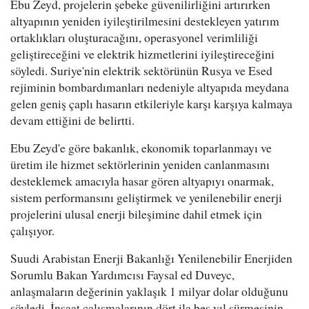
Ebu Zeyd, projelerin şebeke güvenilirliğini artırırken
altyapının yeniden iyileştirilmesini destekleyen yatırım
ortaklıkları oluşturacağını, operasyonel verimliliği
geliştireceğini ve elektrik hizmetlerini iyileştireceğini
söyledi. Suriye'nin elektrik sektörünün Rusya ve Esed
rejiminin bombardımanları nedeniyle altyapıda meydana
gelen geniş çaplı hasarın etkileriyle karşı karşıya kalmaya
devam ettiğini de belirtti.
Ebu Zeyd'e göre bakanlık, ekonomik toparlanmayı ve
üretim ile hizmet sektörlerinin yeniden canlanmasını
desteklemek amacıyla hasar gören altyapıyı onarmak,
sistem performansını geliştirmek ve yenilenebilir enerji
projelerini ulusal enerji bileşimine dahil etmek için
çalışıyor.
Suudi Arabistan Enerji Bakanlığı Yenilenebilir Enerjiden
Sorumlu Bakan Yardımcısı Faysal ed Duveyc,
anlaşmaların değerinin yaklaşık 1 milyar dolar olduğunu
söyledi. İnşaat çalışmalarının dört ila beş yıl sürmesinin