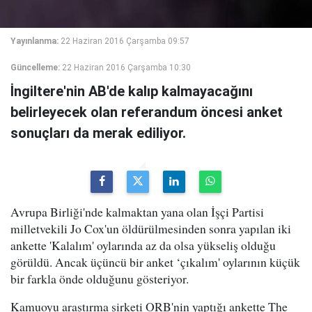
Yayınlanma:
22 Haziran 2016 Çarşamba 09:57
Güncelleme:
22 Haziran 2016 Çarşamba 10:30
İngiltere'nin AB'de kalıp kalmayacağını
belirleyecek olan referandum öncesi anket
sonuçları da merak ediliyor.
Avrupa Birliği'nde kalmaktan yana olan İşçi Partisi
milletvekili Jo Cox'un öldürülmesinden sonra yapılan iki
ankette 'Kalalım' oylarında az da olsa yükseliş olduğu
görüldü. Ancak üçüncü bir anket ‘çıkalım' oylarının küçük
bir farkla önde olduğunu gösteriyor.
Kamuoyu araştırma şirketi ORB'nin yaptığı ankette The