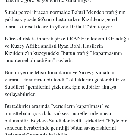
Suudi petrol ihracatı normalde Babu'l Mendeb trafiğinin
yaklaşık yüzde 66'sını oluştururken Kızıldeniz genel
olarak küresel ticaretin yüzde 10 ila 12'sini taşıyor.
Küresel risk istihbaratı şirketi RANE'in kıdemli Ortadoğu
ve Kuzey Afrika analisti Ryan Bohl, Husilerin
Kızıldeniz'in kuzeyindeki "bütün trafiği" kapatmasının
"muhtemel olmadığını" söyledi.
Bunun yerine Mısır limanlarını ve Süveyş Kanalı'nı
vurarak "inandırıcı bir tehdit" olduklarını gösterebilir ve
Suudileri "gemilerini gizlemek için tedbirler almaya"
zorlayabilirler.
Bu tedbirler arasında "vericilerin kapatılması" ve
mürettebata "çok daha yüksek" ücretler ödenmesi
bulunabilir. Böylece Suudi denizcilik şirketleri "böyle bir
sonucun beraberinde getirdiği bütün savaş risklerini
üstlenmek" zorunda kalabilir.