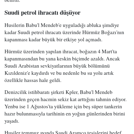
Suudi petrol ihracatı düşüyor
Husilerin Babu'l Mendeb'e uyguladığı abluka şimdiye
kadar Suudi petrol ihracatı üzerinde Hürmüz Boğazı'nın
kapanması kadar büyük bir etkiye yol açmadı.
Hürmüz üzerinden yapılan ihracat, boğazın 4 Mart'ta
kapanmasından bu yana keskin biçimde azaldı. Ancak
Suudi Arabistan sevkiyatlarının büyük bölümünü
Kızıldeniz'e kaydırdı ve bu nedenle bu su yolu artık
özellikle hassas hale geldi.
Denizcilik istihbaratı şirketi Kpler, Babu'l Mendeb
üzerinden geçen hacmin sekiz kat arttığını tahmin ediyor.
Yenbu ise 1 Ağustos'ta yükleme için beş süper tankerin
hazır bulunmasıyla tarihinin en yoğun günlerinden birini
yaşadı.
Husiler temmuz ayında Saudi Aramco tesislerini hedef