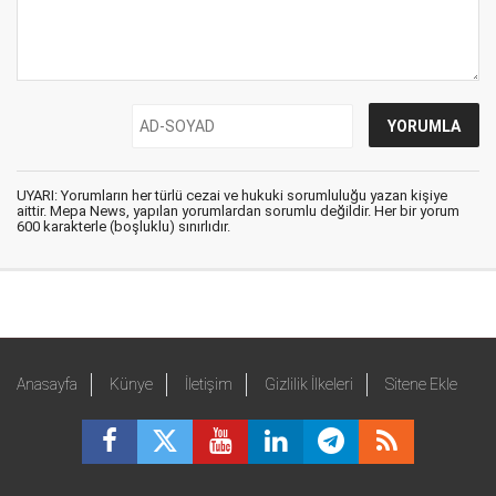
UYARI: Yorumların her türlü cezai ve hukuki sorumluluğu yazan kişiye
aittir. Mepa News, yapılan yorumlardan sorumlu değildir. Her bir yorum
600 karakterle (boşluklu) sınırlıdır.
Anasayfa
Künye
İletişim
Gizlilik İlkeleri
Sitene Ekle