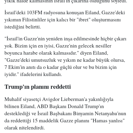
yıkık halde kalmasının İsrail'in çıkarına olduğunu söyledi.
İsrail'deki 103FM radyosuna konuşan Eiland, Gazze'deki
yıkımın Filistinliler için kalıcı bir "ibret" oluşturmasını
istediğini belirtti.
"İsrail'in Gazze'nin yeniden inşa edilmesinde hiçbir çıkarı
yok. Bizim için en iyisi, Gazze'nin gelecek nesiller
boyunca harabe olarak kalmasıdır." diyen Eiland,
"Gazze'deki umutsuzluk ve yıkım ne kadar büyük olursa,
7 Ekim'in anıtı da o kadar güçlü olur ve bu bizim için
iyidir." ifadelerini kullandı.
Trump'ın planını reddetti
Muhalif siyasetçi Avigdor Lieberman'a yakınlığıyla
bilinen Eiland, ABD Başkanı Donald Trump'ın
desteklediği ve İsrail Başbakanı Binyamin Netanyahu'nun
da reddettiği 15 maddelik Gazze planını "Hamas yanlısı"
olarak nitelendirdi.