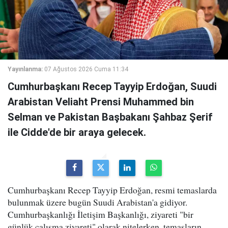
Yayınlanma:
07 Ağustos 2026 Cuma 11:34
Cumhurbaşkanı Recep Tayyip Erdoğan, Suudi
Arabistan Veliaht Prensi Muhammed bin
Selman ve Pakistan Başbakanı Şahbaz Şerif
ile Cidde'de bir araya gelecek.
Cumhurbaşkanı Recep Tayyip Erdoğan, resmi temaslarda
bulunmak üzere bugün Suudi Arabistan'a gidiyor.
Cumhurbaşkanlığı İletişim Başkanlığı, ziyareti "bir
günlük çalışma ziyareti" olarak nitelerken, temasların