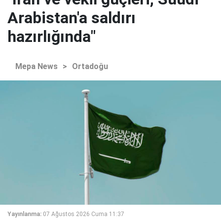
Arabistan'a saldırı
hazırlığında"
Mepa News
>
Ortadoğu
Yayınlanma:
07 Ağustos 2026 Cuma 11:37