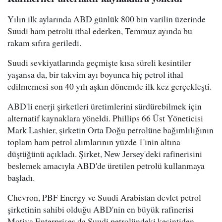
Yılın ilk aylarında ABD günlük 800 bin varilin üzerinde
Suudi ham petrolü ithal ederken, Temmuz ayında bu
rakam sıfıra geriledi.
Suudi sevkiyatlarında geçmişte kısa süreli kesintiler
yaşansa da, bir takvim ayı boyunca hiç petrol ithal
edilmemesi son 40 yılı aşkın dönemde ilk kez gerçekleşti.
ABD'li enerji şirketleri üretimlerini sürdürebilmek için
alternatif kaynaklara yöneldi. Phillips 66 Üst Yöneticisi
Mark Lashier, şirketin Orta Doğu petrolüne bağımlılığının
toplam ham petrol alımlarının yüzde 1'inin altına
düştüğünü açıkladı. Şirket, New Jersey'deki rafinerisini
beslemek amacıyla ABD'de üretilen petrolü kullanmaya
başladı.
Chevron, PBF Energy ve Suudi Arabistan devlet petrol
şirketinin sahibi olduğu ABD'nin en büyük rafinerisi
Motiva Enterprises da Suudi petrolündeki kesintiden