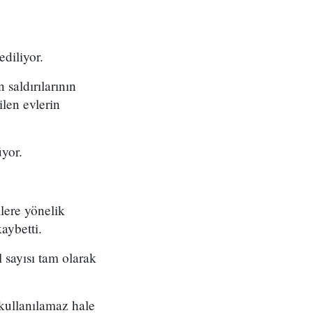
diliyor.
 saldırılarının
len evlerin
yor.
lere yönelik
aybetti.
 sayısı tam olarak
 kullanılamaz hale