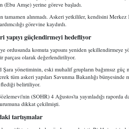
 (Ebu Amşe) yerine göreve başladı.
 tamamen alınmadı. Askeri yetkililer, kendisini Merkez B
dımcılığı görevine kaydırdı.
i yapıyı güçlendirmeyi hedefliyor
riye ordusunda komuta yapısını yeniden şekillendirmeye y
r parçası olarak değerlendiriliyor.
Şara yönetiminin, eski muhalif grupların bağımsız güç 
yerek tüm askeri yapıları Savunma Bakanlığı bünyesinde 
lediği belirtiliyor.
Gözlemevi'nin (SOHR) 4 Ağustos'ta yayınladığı raporda da
durumuna dikkat çekilmişti.
aki tartışmalar