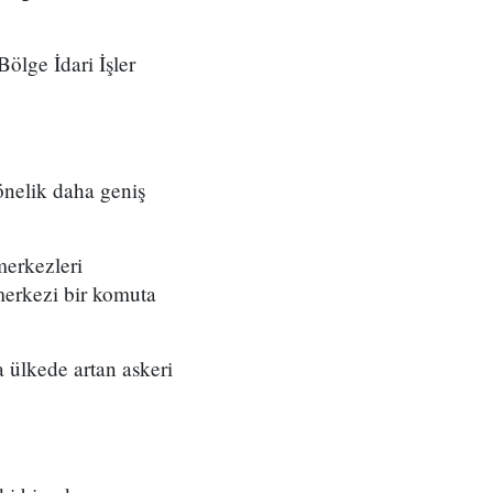
ölge İdari İşler
önelik daha geniş
merkezleri
merkezi bir komuta
 ülkede artan askeri