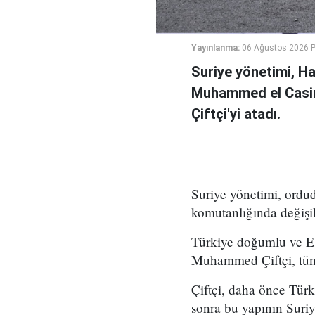
Yayınlanma:
06 Ağustos 2026 
Suriye yönetimi, H
Muhammed el Casi
Çiftçi'yi atadı.
Suriye yönetimi, ord
komutanlığında değişikl
Türkiye doğumlu ve Es
Muhammed Çiftçi, tüm
Çiftçi, daha önce Tür
sonra bu yapının Suri