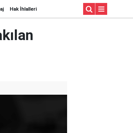
aj
Hak İhlalleri
akılan