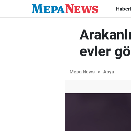
Haber
Arakanl
evler gö
Mepa News
>
Asya