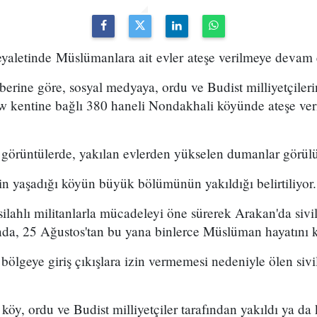
yaletinde Müslümanlara ait evler ateşe verilmeye devam e
erine göre, sosyal medyaya, ordu ve Budist milliyetçilerin
kentine bağlı 380 haneli Nondakhali köyünde ateşe veri
görüntülerde, yakılan evlerden yükselen dumanlar görülü
in yaşadığı köyün büyük bölümünün yakıldığı belirtiliyor.
ahlı militanlarla mücadeleyi öne sürerek Arakan'da sivil
ında, 25 Ağustos'tan bu yana binlerce Müslüman hayatını k
lgeye giriş çıkışlara izin vermemesi nedeniyle ölen sivil
 köy, ordu ve Budist milliyetçiler tarafından yakıldı ya da