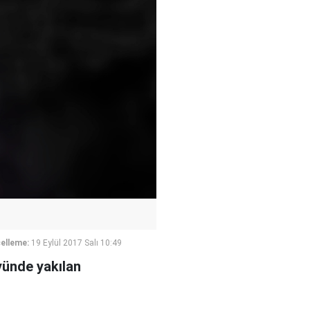
elleme:
19 Eylül 2017 Salı 10:49
ünde yakılan