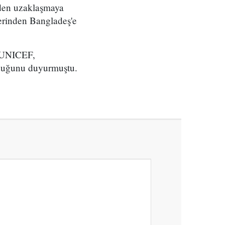
eden uzaklaşmaya
zerinden Bangladeş'e
. UNICEF,
lduğunu duyurmuştu.