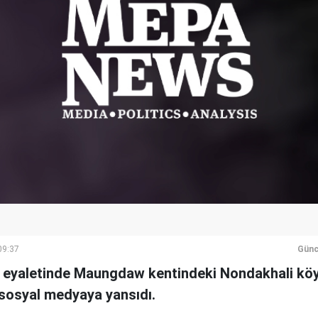
09:37
Günc
 eyaletinde Maungdaw kentindeki Nondakhali köy
 sosyal medyaya yansıdı.