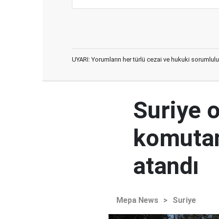
UYARI: Yorumların her türlü cezai ve hukuki sorumlulu
Suriye 
komutan
atandı
Mepa News
>
Suriye