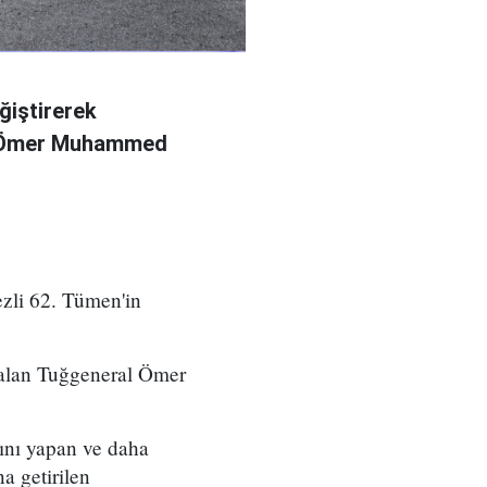
ğiştirerek
l Ömer Muhammed
zli 62. Tümen'in
 alan Tuğgeneral Ömer
ını yapan ve daha
a getirilen