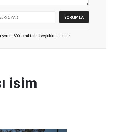
yorum 600 karakterle (boşluklu) sınırlıdır.
ı isim