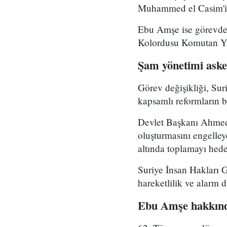
Muhammed el Casim'in
Ebu Amşe ise görevden
Kolordusu Komutan Yar
Şam yönetimi asker
Görev değişikliği, Su
kapsamlı reformların bi
Devlet Başkanı Ahmed 
oluşturmasını engelle
altında toplamayı hedef
Suriye İnsan Hakları 
hareketlilik ve alarm 
Ebu Amşe hakkınd