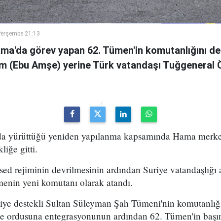
Perşembe 21:13
ama'da görev yapan 62. Tümen'in komutanlığını de
m (Ebu Amşe) yerine Türk vatandaşı Tuğgenera
uda yürüttüğü yeniden yapılanma kapsamında Hama merke
iğe gitti.
ed rejiminin devrilmesinin ardından Suriye vatandaşlığı
enin yeni komutanı olarak atandı.
kiye destekli Sultan Süleyman Şah Tümeni'nin komutanlığ
ye ordusuna entegrasyonunun ardından 62. Tümen'in başın