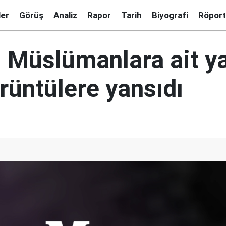
ler
Görüş
Analiz
Rapor
Tarih
Biyografi
Röport
ı Müslümanlara ait y
rüntülere yansıdı