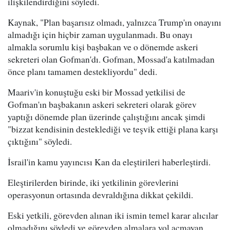
ilişkilendirdiğini söyledi.
Kaynak, "Plan başarısız olmadı, yalnızca Trump'ın onayını
almadığı için hiçbir zaman uygulanmadı. Bu onayı
almakla sorumlu kişi başbakan ve o dönemde askeri
sekreteri olan Gofman'dı. Gofman, Mossad'a katılmadan
önce planı tamamen destekliyordu" dedi.
Maariv'in konuştuğu eski bir Mossad yetkilisi de
Gofman'ın başbakanın askeri sekreteri olarak görev
yaptığı dönemde plan üzerinde çalıştığını ancak şimdi
"bizzat kendisinin desteklediği ve teşvik ettiği plana karşı
çıktığını" söyledi.
İsrail'in kamu yayıncısı Kan da eleştirileri haberleştirdi.
Eleştirilerden birinde, iki yetkilinin görevlerini
operasyonun ortasında devraldığına dikkat çekildi.
Eski yetkili, görevden alınan iki ismin temel karar alıcılar
olmadığını söyledi ve görevden almalara yol açmayan