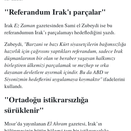
"Referandum Irak'ı parçalar"
Irak
Ez Zaman
gazetesinden Sami el Zubeydi ise bu
referandumun Irak’ı parçalamayı hedeflediğini yazdı.
Zubeydi,
"Barzani ve bazı Kürt siyasetçilerin bağımsızlığa
hazırlık için çağrısını yaptıkları referandum, sadece Irak
düşmanlarının bir olan ve beraber yaşayan halkımızı
birleştiren ülkemizi parçalamak ve mezhep ve ırka
dayanan devletlere ayırmak içindir. Bu da ABD ve
Siyonizmin hedeflerini uygulamaya koymaktır"
ifadelerini
kullandı.
"Ortadoğu istikrarsızlığa
sürüklenir"
Mısır’da yayınlanan
El Ahram
gazetesi, Irak’ın
bölünmesinin bütün bölgeyi tam bir istikrarsızlığa