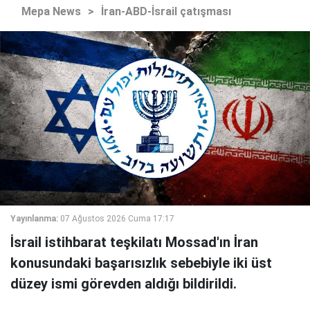
Mepa News
>
İran-ABD-İsrail çatışması
Yayınlanma:
07 Ağustos 2026 Cuma 17:17
İsrail istihbarat teşkilatı Mossad'ın İran
konusundaki başarısızlık sebebiyle iki üst
düzey ismi görevden aldığı bildirildi.