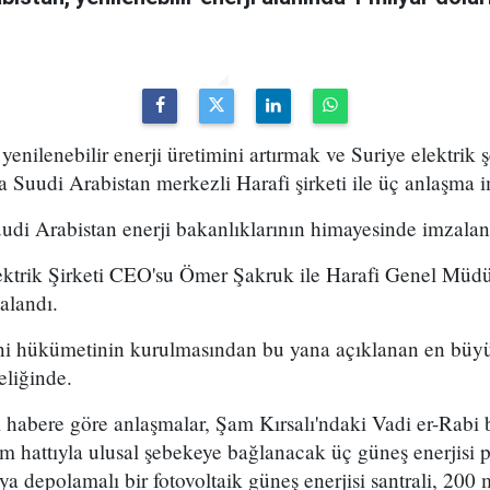
 yenilenebilir enerji üretimini artırmak ve Suriye elektrik ş
Suudi Arabistan merkezli Harafi şirketi ile üç anlaşma i
udi Arabistan enerji bakanlıklarının himayesinde imzalan
ektrik Şirketi CEO'su Ömer Şakruk ile Harafi Genel Müdü
alandı.
eni hükümetinin kurulmasından bu yana açıklanan en büyük
eliğinde.
ı habere göre anlaşmalar, Şam Kırsalı'ndaki Vadi er-Rabi
im hattıyla ulusal şebekeye bağlanacak üç güneş enerjisi p
ya depolamalı bir fotovoltaik güneş enerjisi santrali, 200 