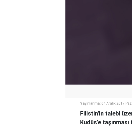
Yayınlanma:
04 Aralık 2017 Paz
Filistin'in talebi ü
Kudüs'e taşınması t