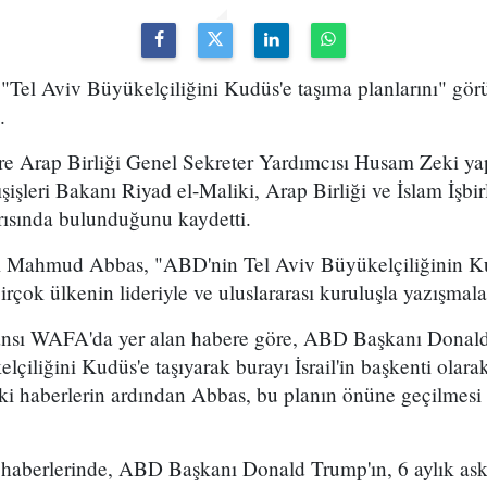
"Tel Aviv Büyükelçiliğini Kudüs'e taşıma planlarını" gör
.
re Arap Birliği Genel Sekreter Yardımcısı Husam Zeki yap
şişleri Bakanı Riyad el-Maliki, Arap Birliği ve İslam İşbir
ğrısında bulunduğunu kaydetti.
nı Mahmud Abbas, "ABD'nin Tel Aviv Büyükelçiliğinin Ku
 birçok ülkenin lideriyle ve uluslararası kuruluşla yazışmala
ajansı WAFA'da yer alan habere göre, ABD Başkanı Donal
iliğini Kudüs'e taşıyarak burayı İsrail'in başkenti olara
i haberlerin ardından Abbas, bu planın önüne geçilmesi i
aberlerinde, ABD Başkanı Donald Trump'ın, 6 aylık askı