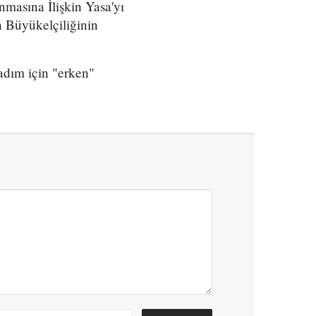
masına İlişkin Yasa'yı
n Büyükelçiliğinin
dım için "erken"