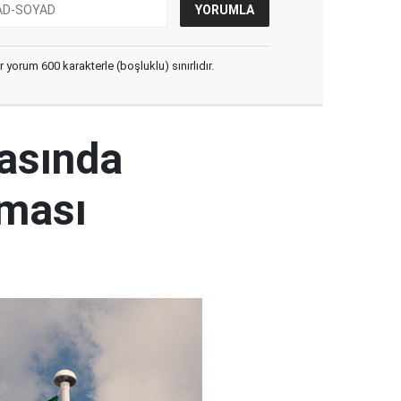
yorum 600 karakterle (boşluklu) sınırlıdır.
rasında
şması