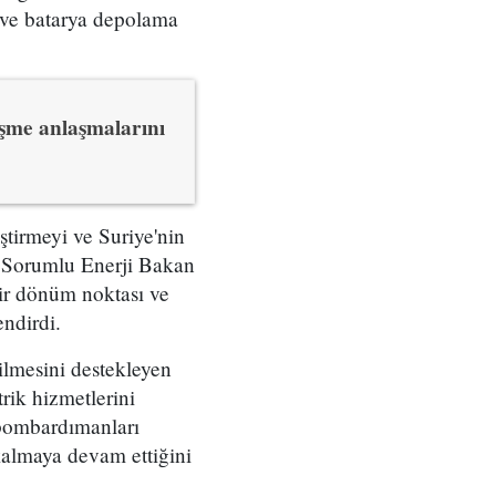
i ve batarya depolama
eşme anlaşmalarını
eştirmeyi ve Suriye'nin
en Sorumlu Enerji Bakan
ir dönüm noktası ve
endirdi.
rilmesini destekleyen
trik hizmetlerini
n bombardımanları
 kalmaya devam ettiğini