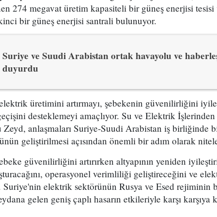
nen 274 megavat üretim kapasiteli bir güneş enerjisi tesis
kinci bir güneş enerjisi santrali bulunuyor.
Suriye ve Suudi Arabistan ortak havayolu ve haberl
duyurdu
 elektrik üretimini artırmayı, şebekenin güvenilirliğini iyil
 geçişini desteklemeyi amaçlıyor. Su ve Elektrik İşlerind
Zeyd, anlaşmaları Suriye-Suudi Arabistan iş birliğinde b
ünün geliştirilmesi açısından önemli bir adım olarak nitel
beke güvenilirliğini artırırken altyapının yeniden iyileşti
uşturacağını, operasyonel verimliliği geliştireceğini ve elek
di. Suriye'nin elektrik sektörünün Rusya ve Esed rejimini
ydana gelen geniş çaplı hasarın etkileriyle karşı karşıya