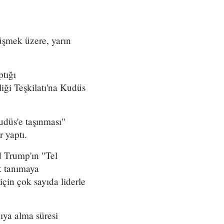
üşmek üzere, yarın
tığı
liği Teşkilatı'na Kudüs
düs'e taşınması"
r yaptı.
d Trump'ın "Tel
k tanımaya
çin çok sayıda liderle
ya alma süresi