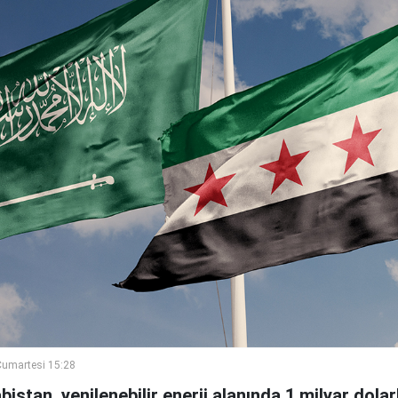
umartesi 15:28
bistan, yenilenebilir enerji alanında 1 milyar dola