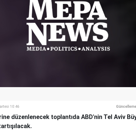
artesi 10:46
Güncelleme
zerine düzenlenecek toplantıda ABD'nin Tel Aviv Büy
artışılacak.