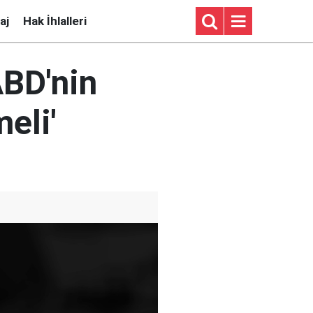
aj
Hak İhlalleri
ABD'nin
eli'