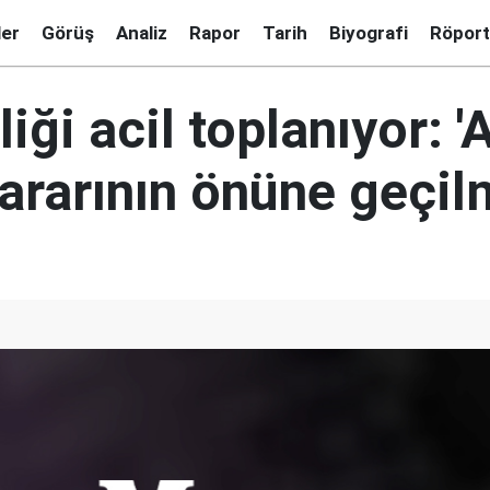
ler
Görüş
Analiz
Rapor
Tarih
Biyografi
Röport
liği acil toplanıyor: '
rarının önüne geçilm