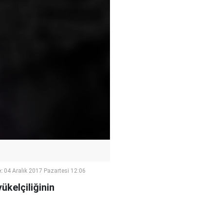
:
04 Aralık 2017 Pazartesi 12:06
ükelçiliğinin