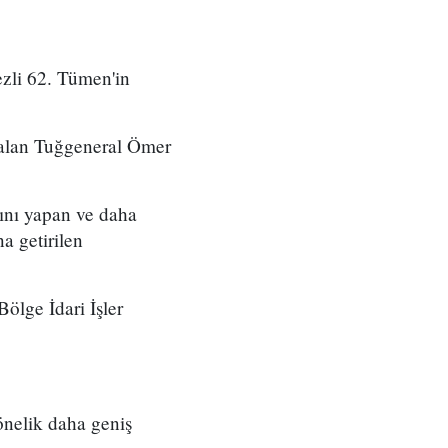
zli 62. Tümen'in
 alan Tuğgeneral Ömer
ını yapan ve daha
a getirilen
ölge İdari İşler
önelik daha geniş