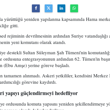
uda yürüttüğü yeniden yapılanma kapsamında Hama merke
iğe gitti.
ed rejiminin devrilmesinin ardından Suriye vatandaşlığı
enin yeni komutanı olarak atandı.
kiye destekli Sultan Süleyman Şah Tümeni'nin komutanlığ
ye ordusuna entegrasyonunun ardından 62. Tümen'in başın
 (Ebu Amşe) yerine göreve başladı.
 tamamen alınmadı. Askeri yetkililer, kendisini Merkez B
dımcılığı görevine kaydırdı.
i yapıyı güçlendirmeyi hedefliyor
riye ordusunda komuta yapısını yeniden şekillendirmeye y