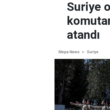
Suriye 
komutan
atandı
Mepa News
>
Suriye