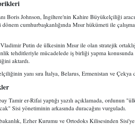
brikleri
anı Boris Johnson, İngiltere'nin Kahire Büyükelçiliği arac
ci dönem cumhurbaşkanlığında Mısır hükümeti ile çalışmay
adimir Putin de ülkesinin Mısır ile olan stratejik ortaklığ
venlik tehditleriyle mücadelede iş birliği yapma konusunda
ğini aktardı.
lçiliğinin yanı sıra İtalya, Belarus, Ermenistan ve Çekya da 
kler
ay Tamir er-Rifai yaptığı yazılı açıklamada, ordunun "ül
yacak" Sisi yönetiminin arkasında duracağını vurguladı.
bakanlık, Ezher Kurumu ve Ortodoks Kilisesinden Sisi'ye 