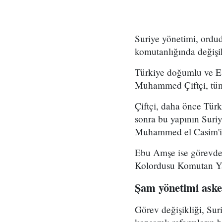
Suriye yönetimi, ord
komutanlığında değişikl
Türkiye doğumlu ve Es
Muhammed Çiftçi, tüm
Çiftçi, daha önce Tür
sonra bu yapının Suri
Muhammed el Casim'in
Ebu Amşe ise görevden
Kolordusu Komutan Yar
Şam yönetimi asker
Görev değişikliği, Su