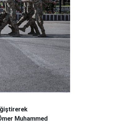
ğiştirerek
l Ömer Muhammed