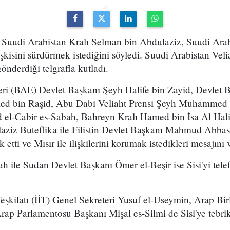
an Suudi Arabistan Kralı Selman bin Abdulaziz, Suudi Arabi
lişkisini sürdürmek istediğini söyledi. Suudi Arabistan V
önderdiği telgrafla kutladı.
leri (BAE) Devlet Başkanı Şeyh Halife bin Zayid, Devlet 
 bin Raşid, Abu Dabi Veliaht Prensi Şeyh Muhammed 
el-Cabir es-Sabah, Bahreyn Kralı Hamed bin İsa Al Hali
iz Buteflika ile Filistin Devlet Başkanı Mahmud Abbas
rik etti ve Mısır ile ilişkilerini korumak istedikleri mesajını 
h ile Sudan Devlet Başkanı Ömer el-Beşir ise Sisi'yi telef
 Teşkilatı (İİT) Genel Sekreteri Yusuf el-Useymin, Arap Bir
 Parlamentosu Başkanı Mişal es-Silmi de Sisi'ye tebrikle