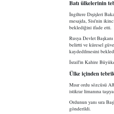
Batı ülkelerinin te
İngiltere Dışişleri Bak
mesajda, Sisi'nin ikin
beklediğini ifade etti.
Rusya Devlet Başkanı Vl
belirtti ve küresel gü
kaydedilmesini bekledi
İsrail'in Kahire Büyüke
Ülke içinden tebri
Mısır ordu sözcüsü Alb
istikrar limanına taşı
Ordunun yanı sıra Baş
gönderildi.