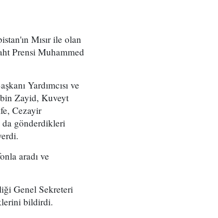
stan'ın Mısır ile olan
eliaht Prensi Muhammed
Başkanı Yardımcısı ve
bin Zayid, Kuveyt
fe, Cezayir
 da gönderdikleri
verdi.
onla aradı ve
liği Genel Sekreteri
rini bildirdi.