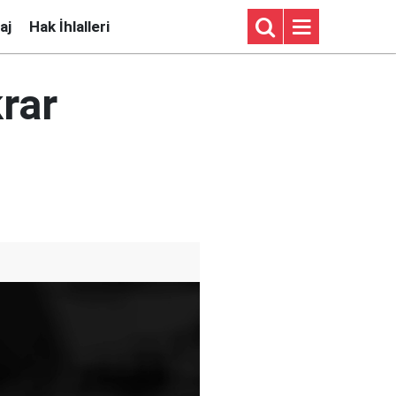
aj
Hak İhlalleri
rar