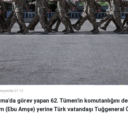
Perşembe 21:13
ama'da görev yapan 62. Tümen'in komutanlığını de
m (Ebu Amşe) yerine Türk vatandaşı Tuğgenera