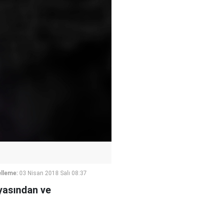
lleme:
03 Nisan 2018 Salı 08:37
nyasından ve