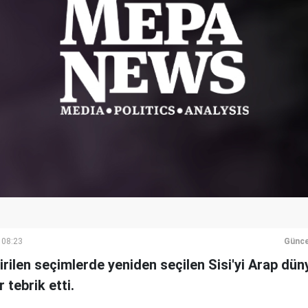
 08:23
Günce
irilen seçimlerde yeniden seçilen Sisi'yi Arap dü
 tebrik etti.