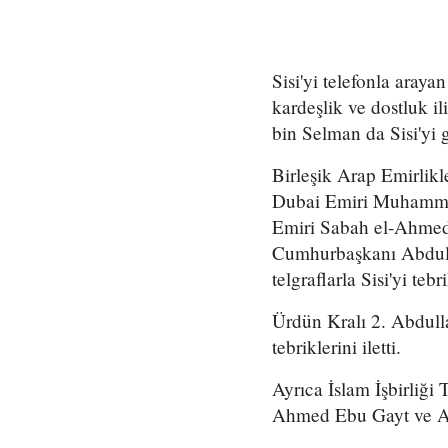
Sisi'yi telefonla aray
kardeşlik ve dostluk i
bin Selman da Sisi'yi g
Birleşik Arap Emirlik
Dubai Emiri Muhammed
Emiri Sabah el-Ahmed 
Cumhurbaşkanı Abdulaz
telgraflarla Sisi'yi teb
Ürdün Kralı 2. Abdulla
tebriklerini iletti.
Ayrıca İslam İşbirliği
Ahmed Ebu Gayt ve Arap