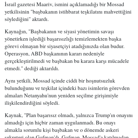
İsrail gazetesi Maariv, ismini açıklamadığı bir Mossad
yetkilisinin "başbakanın istihbarat teşkilatını mahvettiğini
söylediğini" aktardı.
Kaynağın, "Başbakanın ve siyasi yönetimin savaşı
yönetirken işlediği başarısızlığı temizlemekten başka
görevi olmayan bir siyasetçiyi atadığınızda olan budur.
Operasyon, ABD başkanının kararı nedeniyle
gerçekleştirilmedi ve başbakan bu karara karşı mücadele
etmedi." dediği aktarıldı.
Aynı yetkili, Mossad içinde ciddi bir hoşnutsuzluk
bulunduğunu ve teşkilat içindeki bazı isimlerin görevden
almaları Netanyahu'nun yeniden seçilme girişimiyle
ilişkilendirdiğini söyledi.
Kaynak, "Plan başarısız olmadı, yalnızca Trump'ın onayını
almadığı için hiçbir zaman uygulanmadı. Bu onayı
almakla sorumlu kişi başbakan ve o dönemde askeri
sekreteri olan Gofman'dı. Gofman, Mossad'a katılmadan