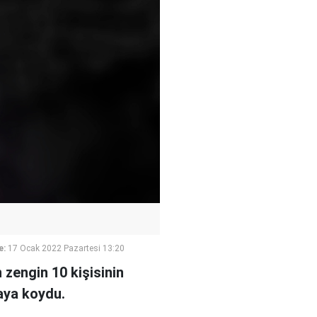
e:
17 Ocak 2022 Pazartesi 13:20
 zengin 10 kişisinin
taya koydu.