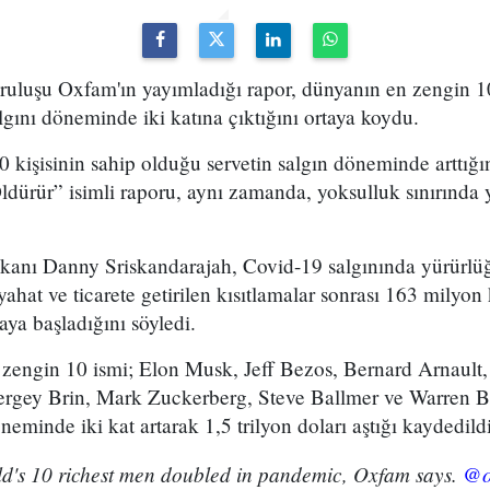
ruluşu Oxfam'ın yayımladığı rapor, dünyanın en zengin 10
lgını döneminde iki katına çıktığını ortaya koydu.
0 kişisinin sahip olduğu servetin salgın döneminde arttığı
ldürür” isimli raporu, aynı zamanda, yoksulluk sınırında y
şkanı Danny Sriskandarajah, Covid-19 salgınında yürür
eyahat ve ticarete getirilen kısıtlamalar sonrası 163 milyo
aya başladığını söyledi.
zengin 10 ismi; Elon Musk, Jeff Bezos, Bernard Arnault, 
Sergey Brin, Mark Zuckerberg, Steve Ballmer ve Warren B
öneminde iki kat artarak 1,5 trilyon doları aştığı kaydedildi
ld's 10 richest men doubled in pandemic, Oxfam says.
@o