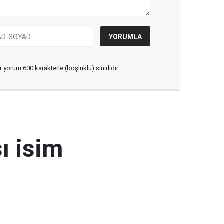
yorum 600 karakterle (boşluklu) sınırlıdır.
ı isim