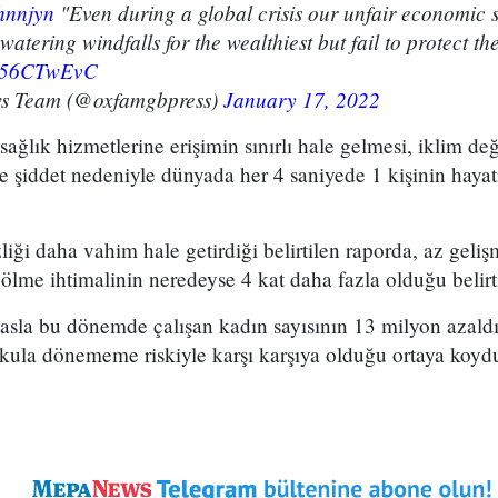
nnjyn
"Even during a global crisis our unfair economic
-watering windfalls for the wealthiest but fail to protect th
/gV56CTwEvC
s Team (@oxfamgbpress)
January 17, 2022
sağlık hizmetlerine erişimin sınırlı hale gelmesi, iklim de
ve şiddet nedeniyle dünyada her 4 saniyede 1 kişinin hayat
zliği daha vahim hale getirdiği belirtilen raporda, az geli
 ölme ihtimalinin neredeyse 4 kat daha fazla olduğu belirti
asla bu dönemde çalışan kadın sayısının 13 milyon azald
kula dönememe riskiyle karşı karşıya olduğu ortaya koyd