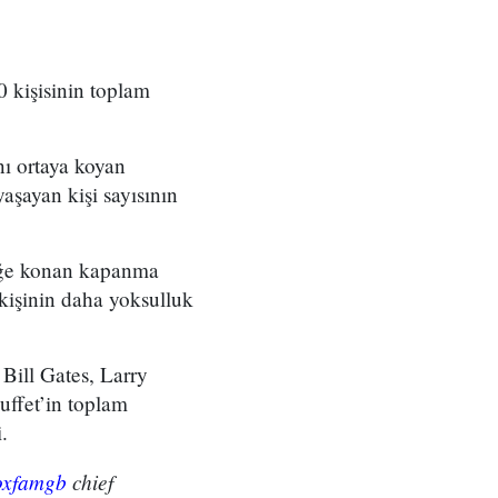
 kişisinin toplam
nı ortaya koyan
aşayan kişi sayısının
lüğe konan kapanma
n kişinin daha yoksulluk
Bill Gates, Larry
uffet’in toplam
.
xfamgb
chief