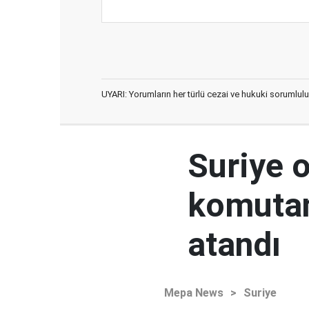
UYARI: Yorumların her türlü cezai ve hukuki sorumlulu
Suriye 
komutan
atandı
Mepa News
>
Suriye