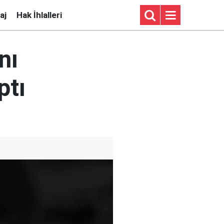
aj
Hak İhlalleri
nı
ptı