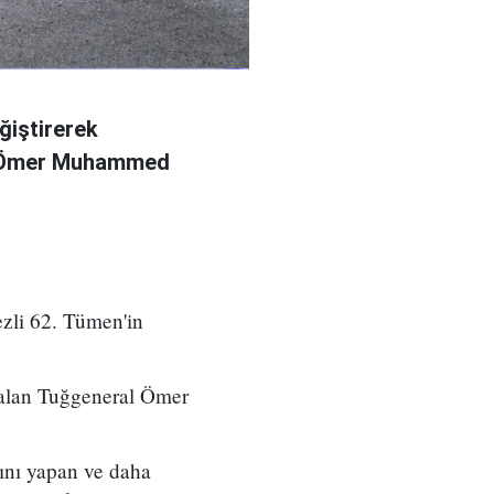
ğiştirerek
l Ömer Muhammed
zli 62. Tümen'in
 alan Tuğgeneral Ömer
ını yapan ve daha