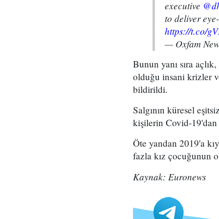
executive
@dh
to deliver eye
https://t.co
— Oxfam New
Bunun yanı sıra açlık, 
olduğu insani krizler 
bildirildi.
Salgının küresel eşitsi
kişilerin Covid-19'dan
Öte yandan 2019'a kıy
fazla kız çocuğunun o
Kaynak: Euronews