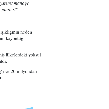
 systems manage
e poorest"
ğişikliğinin neden
ını kaybettiği
şmiş ülkelerdeki yoksul
ldi.
ığı ve 20 milyondan
u.