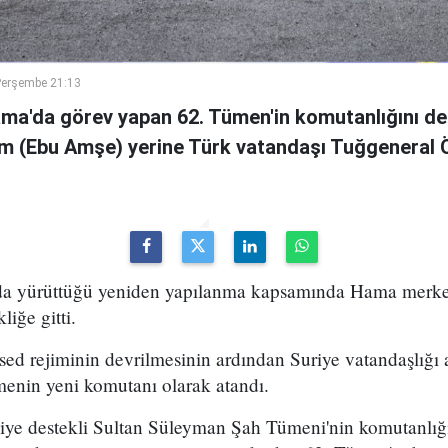
Perşembe 21:13
ama'da görev yapan 62. Tümen'in komutanlığını de
m (Ebu Amşe) yerine Türk vatandaşı Tuğgenera
uda yürüttüğü yeniden yapılanma kapsamında Hama merke
iğe gitti.
ed rejiminin devrilmesinin ardından Suriye vatandaşlığı
enin yeni komutanı olarak atandı.
kiye destekli Sultan Süleyman Şah Tümeni'nin komutanlığ