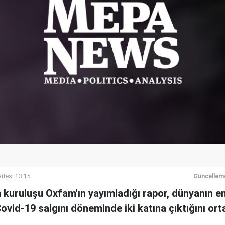
rtesi 13:15
Güncellem
 kuruluşu Oxfam'ın yayımladığı rapor, dünyanın en
ovid-19 salgını döneminde iki katına çıktığını or