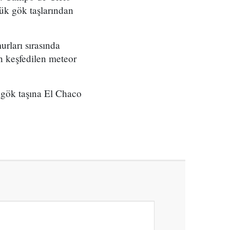
ük gök taşlarından
rları sırasında
n keşfedilen meteor
e gök taşına El Chaco