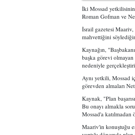
İki Mossad yetkilisini
Roman Gofman ve Netan
İsrail gazetesi Maariv,
mahvettiğini söylediğin
Kaynağın, "Başbakanın 
başka görevi olmayan 
nedeniyle gerçekleştir
Aynı yetkili, Mossad i
görevden almaları Neta
Kaynak, "Plan başarıs
Bu onayı almakla soru
Mossad'a katılmadan ö
Maariv'in konuştuğu es
yaptığı dönemde plan ü