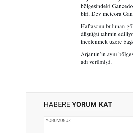
bölgesindeki Gancedo 
biri. Dev meteora Ganc
Haftasonu bulunan gök 
düştüğü tahmin ediliyo
incelenmek üzere başk
Arjantin’in aynı bölge
adı verilmişti.
HABERE
YORUM KAT