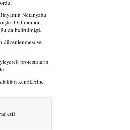
yordu.
ı Binyamin Netanyahu
örüştü. O dönemde
u da belirtilmişti.
arı düzenlenmesi ve
yleyerek protestoların
du.
ilahları kendilerine
af etti