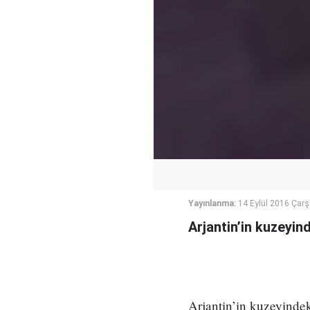
Yayınlanma:
14 Eylül 2016 Çar
Arjantin’in kuzeyin
Arjantin’in kuzeyinde