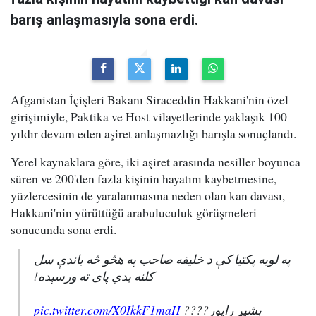
barış anlaşmasıyla sona erdi.
Afganistan İçişleri Bakanı Siraceddin Hakkani'nin özel
girişimiyle, Paktika ve Host vilayetlerinde yaklaşık 100
yıldır devam eden aşiret anlaşmazlığı barışla sonuçlandı.
Yerel kaynaklara göre, iki aşiret arasında nesiller boyunca
süren ve 200'den fazla kişinin hayatını kaybetmesine,
yüzlercesinin de yaralanmasına neden olan kan davası,
Hakkani'nin yürüttüğü arabuluculuk görüşmeleri
sonucunda sona erdi.
په لویه پکتیا کې د خلیفه صاحب په هڅو څه باندې سل
کلنه بدي پای ته ورسېده!
pic.twitter.com/X0IkkF1maH
بشپړ راپور????