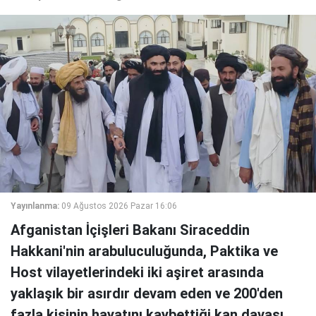
Yayınlanma:
09 Ağustos 2026 Pazar 16:06
Afganistan İçişleri Bakanı Siraceddin
Hakkani'nin arabuluculuğunda, Paktika ve
Host vilayetlerindeki iki aşiret arasında
yaklaşık bir asırdır devam eden ve 200'den
fazla kişinin hayatını kaybettiği kan davası