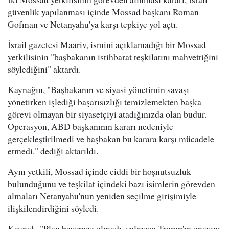
güvenlik yapılanması içinde Mossad başkanı Roman
Gofman ve Netanyahu'ya karşı tepkiye yol açtı.
İsrail gazetesi Maariv, ismini açıklamadığı bir Mossad
yetkilisinin "başbakanın istihbarat teşkilatını mahvettiğini
söylediğini" aktardı.
Kaynağın, "Başbakanın ve siyasi yönetimin savaşı
yönetirken işlediği başarısızlığı temizlemekten başka
görevi olmayan bir siyasetçiyi atadığınızda olan budur.
Operasyon, ABD başkanının kararı nedeniyle
gerçekleştirilmedi ve başbakan bu karara karşı mücadele
etmedi." dediği aktarıldı.
Aynı yetkili, Mossad içinde ciddi bir hoşnutsuzluk
bulunduğunu ve teşkilat içindeki bazı isimlerin görevden
almaları Netanyahu'nun yeniden seçilme girişimiyle
ilişkilendirdiğini söyledi.
Kaynak, "Plan başarısız olmadı, yalnızca Trump'ın onayını