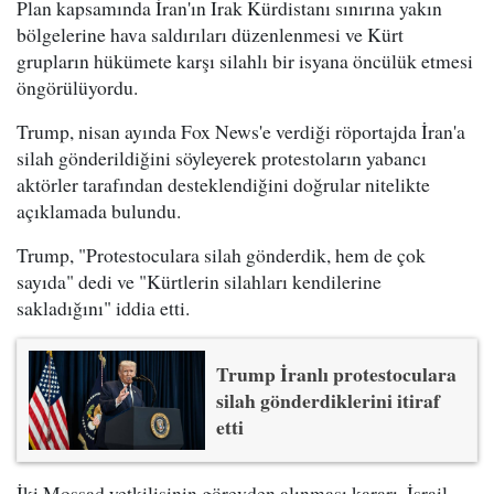
Plan kapsamında İran'ın Irak Kürdistanı sınırına yakın
bölgelerine hava saldırıları düzenlenmesi ve Kürt
grupların hükümete karşı silahlı bir isyana öncülük etmesi
öngörülüyordu.
Trump, nisan ayında Fox News'e verdiği röportajda İran'a
silah gönderildiğini söyleyerek protestoların yabancı
aktörler tarafından desteklendiğini doğrular nitelikte
açıklamada bulundu.
Trump, "Protestoculara silah gönderdik, hem de çok
sayıda" dedi ve "Kürtlerin silahları kendilerine
sakladığını" iddia etti.
Trump İranlı protestoculara
silah gönderdiklerini itiraf
etti
İki Mossad yetkilisinin görevden alınması kararı, İsrail