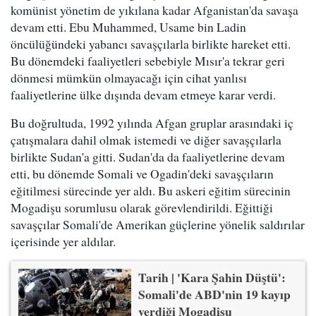
komünist yönetim de yıkılana kadar Afganistan'da savaşa
devam etti. Ebu Muhammed, Usame bin Ladin
öncülüğündeki yabancı savaşçılarla birlikte hareket etti.
Bu dönemdeki faaliyetleri sebebiyle Mısır'a tekrar geri
dönmesi mümkün olmayacağı için cihat yanlısı
faaliyetlerine ülke dışında devam etmeye karar verdi.
Bu doğrultuda, 1992 yılında Afgan gruplar arasındaki iç
çatışmalara dahil olmak istemedi ve diğer savaşçılarla
birlikte Sudan'a gitti. Sudan'da da faaliyetlerine devam
etti, bu dönemde Somali ve Ogadin'deki savaşçıların
eğitilmesi sürecinde yer aldı. Bu askeri eğitim sürecinin
Mogadişu sorumlusu olarak görevlendirildi. Eğittiği
savaşçılar Somali'de Amerikan güçlerine yönelik saldırılar
içerisinde yer aldılar.
Tarih | 'Kara Şahin Düştü':
Somali'de ABD'nin 19 kayıp
verdiği Mogadişu