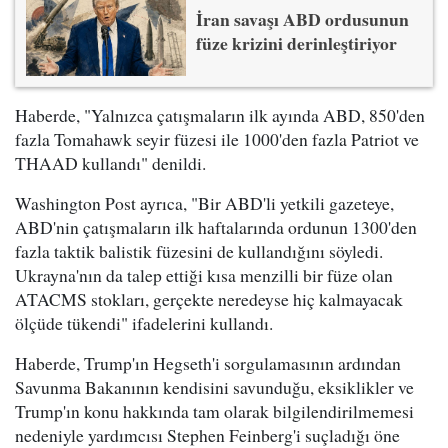
İran savaşı ABD ordusunun
füze krizini derinleştiriyor
Haberde, "Yalnızca çatışmaların ilk ayında ABD, 850'den
fazla Tomahawk seyir füzesi ile 1000'den fazla Patriot ve
THAAD kullandı" denildi.
Washington Post ayrıca, "Bir ABD'li yetkili gazeteye,
ABD'nin çatışmaların ilk haftalarında ordunun 1300'den
fazla taktik balistik füzesini de kullandığını söyledi.
Ukrayna'nın da talep ettiği kısa menzilli bir füze olan
ATACMS stokları, gerçekte neredeyse hiç kalmayacak
ölçüde tükendi" ifadelerini kullandı.
Haberde, Trump'ın Hegseth'i sorgulamasının ardından
Savunma Bakanının kendisini savunduğu, eksiklikler ve
Trump'ın konu hakkında tam olarak bilgilendirilmemesi
nedeniyle yardımcısı Stephen Feinberg'i suçladığı öne