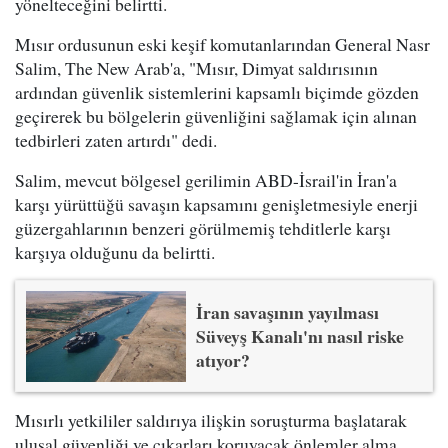
yönelteceğini belirtti.
Mısır ordusunun eski keşif komutanlarından General Nasr
Salim, The New Arab'a, "Mısır, Dimyat saldırısının
ardından güvenlik sistemlerini kapsamlı biçimde gözden
geçirerek bu bölgelerin güvenliğini sağlamak için alınan
tedbirleri zaten artırdı" dedi.
Salim, mevcut bölgesel gerilimin ABD-İsrail'in İran'a
karşı yürüttüğü savaşın kapsamını genişletmesiyle enerji
güzergahlarının benzeri görülmemiş tehditlerle karşı
karşıya olduğunu da belirtti.
İran savaşının yayılması
Süveyş Kanalı'nı nasıl riske
atıyor?
Mısırlı yetkililer saldırıya ilişkin soruşturma başlatarak
ulusal güvenliği ve çıkarları koruyacak önlemler alma