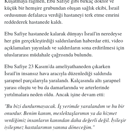
Kuşatmaya rağmen, Ebu Safiye gibi birkaç doktor ve
küçük bir hemşire grubundan oluşan sağlık ekibi, İsrail
ordusunun defalarca verdiği hastaneyi terk etme emrini
reddederek hastanede kaldı.
Ebu Safiye hastanede kalarak dünyayı İsrail'in neredeyse
her gün gerçekleştirdiği saldırılardan haberdar etti, video
açıklamaları yayınladı ve saldırıların sona erdirilmesi için
uluslararası müdahale çağrısında bulundu.
Ebu Safiye 23 Kasım'da ameliyathaneden çıkarken
İsrail'in insansız hava aracıyla düzenlediği saldırıda
şarapnel parçalarıyla yaralandı. Kalçasında altı şarapnel
yarası oluştu ve bu da damarlarında ve arterlerinde
yırtılmalara neden oldu. Ancak işine devam etti:
"Bu bizi durdurmayacak. İş yerimde yaralandım ve bu bir
onurdur. Benim kanım, meslektaşlarımın ya da hizmet
verdiğimiz insanların kanından daha değerli değil. İyileşir
iyileşmez hastalarımın yanına döneceğim."