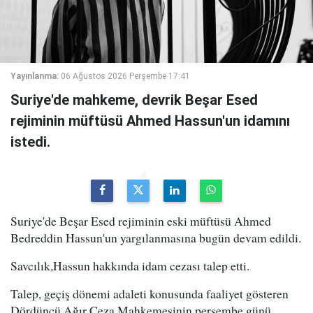
Yayınlanma:
06 Ağustos 2026 Perşembe 17:41
Suriye'de mahkeme, devrik Beşar Esed
rejiminin müftüsü Ahmed Hassun'un idamını
istedi.
Suriye'de Beşar Esed rejiminin eski müftüsü Ahmed
Bedreddin Hassun'un yargılanmasına bugün devam edildi.
Savcılık,Hassun hakkında idam cezası talep etti.
Talep, geçiş dönemi adaleti konusunda faaliyet gösteren
Dördüncü Ağır Ceza Mahkemesinin perşembe günü