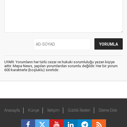
UYARI: Yorumların her türlü cezai ve hukuki sorumluluğu yazan kişiye
aittir. Mepa News, yapılan yorumlardan sorumlu değildir. Her bir yorum
600 karakterle (boşluklu) sınırlıdır.
Anasayfa
Künye
İletişim
Gizlilik İlkeleri
Sitene Ekle