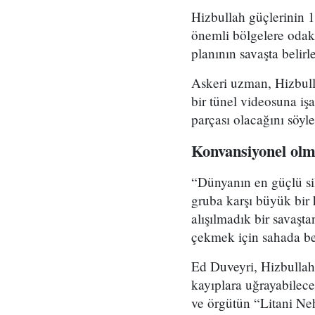
Hizbullah güçlerinin 1
önemli bölgelere odak
planının savaşta belirl
Askeri uzman, Hizbulla
bir tünel videosuna iş
parçası olacağını söyle
Konvansiyonel olm
“Dünyanın en güçlü sil
gruba karşı büyük bir 
alışılmadık bir savaşt
çekmek için sahada bell
Ed Duveyri, Hizbullah'
kayıplara uğrayabilece
ve örgütün “Litani Neh