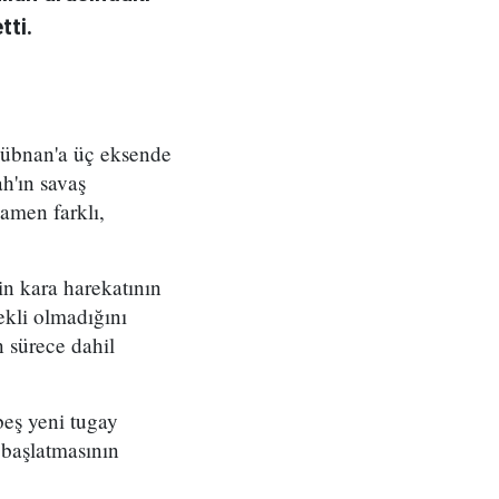
tti.
 Lübnan'a üç eksende
h'ın savaş
amen farklı,
in kara harekatının
ekli olmadığını
n sürece dahil
beş yeni tugay
 başlatmasının