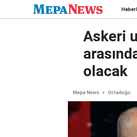
Haber
Askeri u
arasında
olacak
Mepa News
>
Ortadoğu