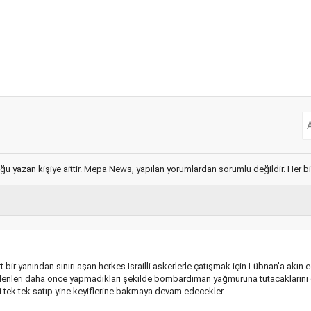
ğu yazan kişiye aittir. Mepa News, yapılan yorumlardan sorumlu değildir. Her bir 
ört bir yanından sınırı aşan herkes İsrailli askerlerle çatışmak için Lübnan'a ak
 edenleri daha önce yapmadıkları şekilde bombardıman yağmuruna tutacakları
 tek tek satıp yine keyiflerine bakmaya devam edecekler.