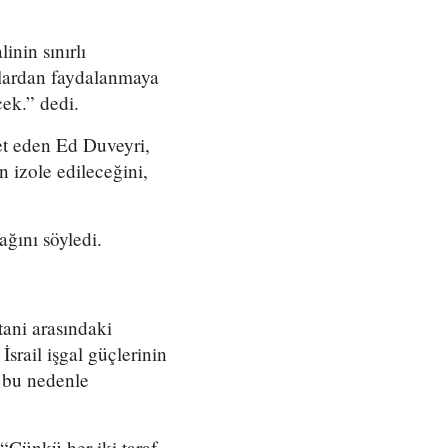
inin sınırlı
rılardan faydalanmaya
cek.” dedi.
et eden Ed Duveyri,
 izole edileceğini,
ğını söyledi.
ani arasındaki
srail işgal güçlerinin
, bu nedenle
“Çünkü her iki taraf