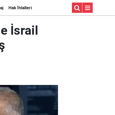
aj
Hak İhlalleri
e İsrail
ş