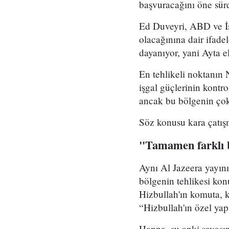
başvuracağını öne sür
Ed Duveyri, ABD ve İsrai
olacağınına dair ifade
dayanıyor, yani Ayta e
En tehlikeli noktanın 
işgal güçlerinin kont
ancak bu bölgenin çok 
Söz konusu kara çatışm
"Tamamen farklı b
Aynı Al Jazeera yayını
bölgenin tehlikesi kon
Hizbullah'ın komuta, k
“Hizbullah'ın özel ya
Hanna, şu anki savaşı