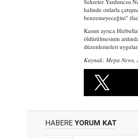
Sekreter Yardımcısı Na
halinde onlarla çatış
benzemeyeceğini" ifad
Kasım ayrıca Hizbullah
öldürülmesinin ardınd
düzenlemeleri uygulam
Kaynak: Mepa News, A
HABERE
YORUM KAT