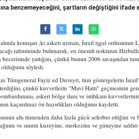
na benzemeyeceğini, şartların değiştiğini ifade e
alında konuşan ,ki askeri uzman, İsrail işgal ordusunun
latacağı tahmininde bulunarak, en önemli noktanın Hizbulla
a becerisinde yattığını, çünkü bunun 2006 savaşından tam
a olduğunu söyledi.
anı Tümgeneral Fayiz ed Duveyri, tüm göstergelerin İsrail'
terdiğini, çünkü kuvvetlerin "Mavi Hattı" geçmesinin ger
 bombardımanı, askeri bölge ilanı ve istihkam kuvvetlerini
nın kaçınılmaz ön hazırlıkları olduğunu kaydetti.
sunun altı tümenden daha fazla gücü seferber ettiğini ve 
ğunu ve sınırın kuzeyine, merkezine ve güneyine saldırı