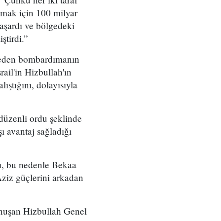
ğlamak için 100 milyar
başardı ve bölgedeki
ştirdi.”
am eden bombardımanın
rail'in Hizbullah'ın
lıştığını, dolayısıyla
e düzenli ordu şeklinde
ı avantaj sağladığı
nı, bu nedenle Bekaa
Aziz güçlerini arkadan
onuşan Hizbullah Genel