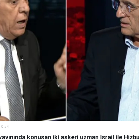
10:54
ayınında konuşan iki askeri uzman İsrail ile Hizbu