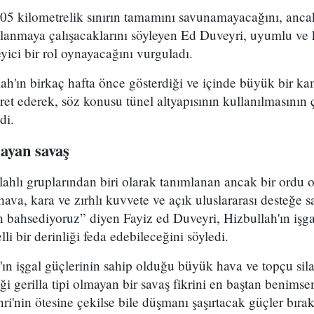
05 kilometrelik sınırın tamamını savunamayacağını, ancak
lanmaya çalışacaklarını söyleyen Ed Duveyri, uyumlu ve
eyici bir rol oynayacağını vurguladı.
h'ın birkaç hafta önce gösterdiği ve içinde büyük bir ka
aret ederek, söz konusu tünel altyapısının kullanılmasının
di.
ayan savaş
ahlı gruplarından biri olarak tanımlanan ancak bir ordu o
hava, kara ve zırhlı kuvvete ve açık uluslararası desteğe s
an bahsediyoruz” diyen Fayiz ed Duveyri, Hizbullah'ın işga
i bir derinliği feda edebileceğini söyledi.
ın işgal güçlerinin sahip olduğu büyük hava ve topçu sil
ği gerilla tipi olmayan bir savaş fikrini en baştan benim
ri'nin ötesine çekilse bile düşmanı şaşırtacak güçler bırak