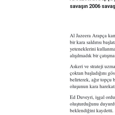
savaşın 2006 savaşı
Al Jazeera Arapça kan
bir kara saldırısı baş
yeteneklerini kullanm
alışılmadık bir çatışm
Askeri ve strateji uzm
çoktan başladığını gös
belirterek, ağır topçu
oluşunun kara harekatı
Ed Duveyri, işgal ordu
oluşturduğunu duyurdu
beklendiğini kaydetti.