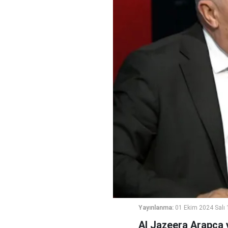
Yayınlanma:
01 Ekim 2024 Salı 
Al Jazeera Arapça y