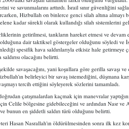
erini ve savunmalarını arttırdı. İsrail sınır güvenliğini sa
rcarken, Hizbullah on binlerce genci silah altına almayı 
lene kadar sürekli olarak kullandığı silah sistemlerini geli
rliklerinin getirilmesi, tankların hareket etmesi ve dev
 olduğuna dair taktiksel göstergeler olduğunu söyledi ve İs
ediği spesifik hava saldırılarıyla etkisiz hale getirmeye ça
saldırısı olacağını belirtti.
 şekilde savaşacağını, yani koşullara göre gerilla savaşı v
zbullah'ın belirleyici bir savaş istemediğini, düşmana karş
vaşmayı tercih ettiğini söyleyerek sözlerini tamamladı.
n doğrudan çatışmalardan kaçmak için manevralar yaptığı
için Celile bölgesine gidebileceğini ve ardından Nasr ve 
ve bunun en şiddetli saldırı türü olduğunu belirtti.
teri Hasan Nasrallah'ın öldürülmesinden sonra ilk kez k