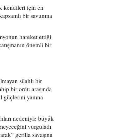
 kendileri için en
 kapsamlı bir savunma
myonun hareket ettiği
 çatışmanın önemli bir
lmayan silahlı bir
ahip bir ordu arasında
l güçlerini yanına
ahları nedeniyle büyük
semeyeceğini vurguladı
arak” gerilla savaşına