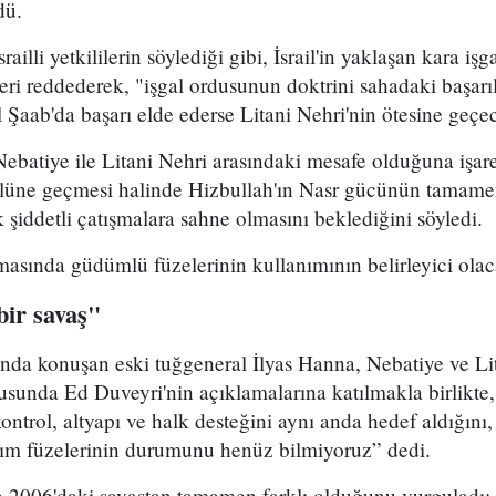
dü.
lli yetkililerin söylediği gibi, İsrail'in yaklaşan kara işgal
leri reddederek, "işgal ordusunun doktrini sahadaki başa
l Şaab'da başarı elde ederse Litani Nehri'nin ötesine geçe
Nebatiye ile Litani Nehri arasındaki mesafe olduğuna işar
rolüne geçmesi halinde Hizbullah'ın Nasr gücünün tamamen
şiddetli çatışmalara sahne olmasını beklediğini söyledi.
asında güdümlü füzelerinin kullanımının belirleyici olaca
ir savaş"
nda konuşan eski tuğgeneral İlyas Hanna, Nebatiye ve Lit
usunda Ed Duveyri'nin açıklamalarına katılmakla birlikte, İ
ontrol, altyapı ve halk desteğini aynı anda hedef aldığını
pım füzelerinin durumunu henüz bilmiyoruz” dedi.
n 2006'daki savaştan tamamen farklı olduğunu vurguladı: 