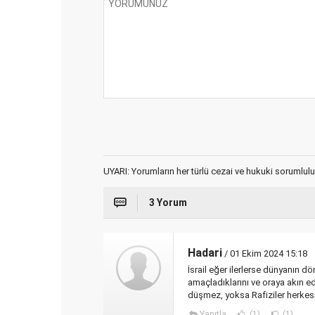
UYARI: Yorumların her türlü cezai ve hukuki sorumlulu
3 Yorum
Hadari
/ 01 Ekim 2024 15:18
İsrail eğer ilerlerse dünyanın d
amaçladıklarını ve oraya akın
düşmez, yoksa Rafiziler herkesi
Yanıtla
(1)
(1)