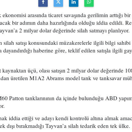
 ekonomisi arasında ticaret savaşında gerilimin arttığı 
çacak bir adımın daha hazırlığında olduğu iddia edildi. Re
van’a 2 milyar dolar değerinde silah satmayı planlıyor.
 silah satışı konusundaki müzakerelerle ilgili bilgi sahibi
ayandırdığı haberine göre, teklif edilen satışla ilgili gay
 kaynaktan üçü, olası satışın 2 milyar dolar değerinde 1
ndan üretilen M1A2 Abrams model tank ve tanksavar müh
60 Patton tanklarınının da içinde bulunduğu ABD yapımı
r.
k iddia ettiği ve adayı kendi kontrolü altına almak amac
k dışı bırakmadığı Tayvan’a silah tedarik eden tek ülke.