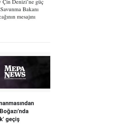
y Çin Denizi’ne güç
BD Savunma Bakanı
cağının mesajını
nanmasından
Boğazı'nda
ik' geçiş