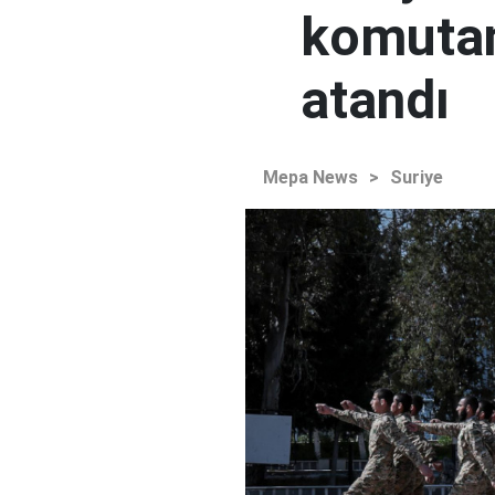
komutan
atandı
Mepa News
>
Suriye