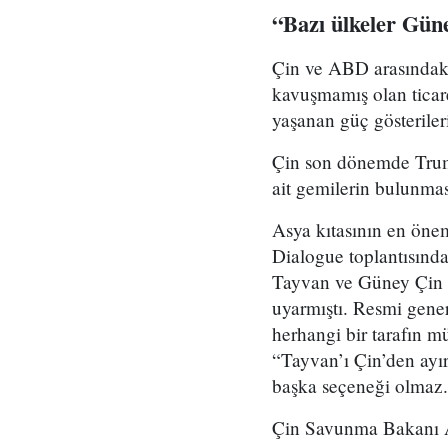
“Bazı ülkeler Güne
Çin ve ABD arasındaki 
kavuşmamış olan ticare
yaşanan güç gösteriler
Çin son dönemde Trum
ait gemilerin bulunmas
Asya kıtasının en önem
Dialogue toplantısın
Tayvan ve Güney Çin 
uyarmıştı. Resmi gene
herhangi bir tarafın m
“Tayvan’ı Çin’den ayı
başka seçeneği olmaz.
Çin Savunma Bakanı A