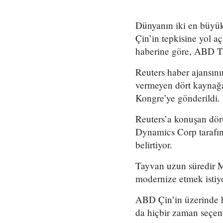
Dünyanın iki en büyük
Çin’in tepkisine yol a
haberine göre, ABD Tay
Reuters haber ajansının
vermeyen dört kaynağa d
Kongre’ye gönderildi.
Reuters’a konuşan dört
Dynamics Corp tarafı
belirtiyor.
Tayvan uzun süredir M
modernize etmek istiyo
ABD Çin’in üzerinde ha
da hiçbir zaman seçene