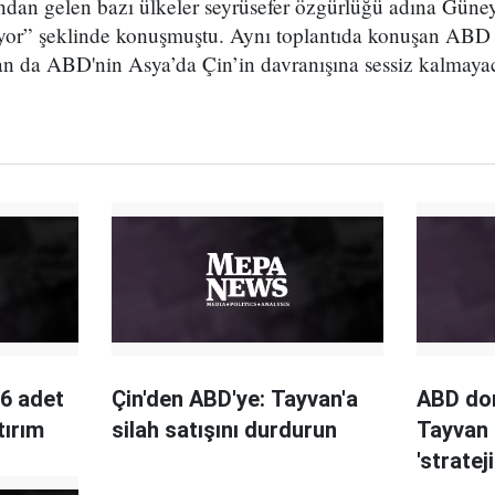
ndan gelen bazı ülkeler seyrüsefer özgürlüğü adına Güne
liyor” şeklinde konuşmuştu. Aynı toplantıda konuşan A
an da ABD'nin Asya’da Çin’in davranışına sessiz kalmaya
6 adet
Çin'den ABD'ye: Tayvan'a
ABD do
tırım
silah satışını durdurun
Tayvan 
'stratej