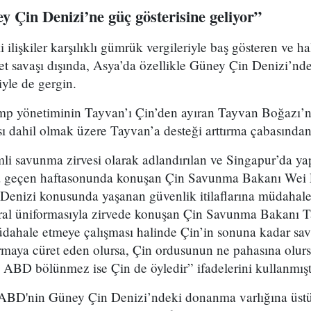
y Çin Denizi’ne güç gösterisine geliyor”
ilişkiler karşılıklı gümrük vergileriyle baş gösteren ve 
t savaşı dışında, Asya’da özellikle Güney Çin Denizi’nde 
iyle de gergin.
p yönetiminin Tayvan’ı Çin’den ayıran Tayvan Boğazı
ı dahil olmak üzere Tayvan’a desteği arttırma çabasından 
li savunma zirvesi olarak adlandırılan ve Singapur’da ya
da geçen haftasonunda konuşan Çin Savunma Bakanı Wei
Denizi konusunda yaşanan güvenlik itilaflarına müdaha
ral üniformasıyla zirvede konuşan Çin Savunma Bakanı Tay
üdahale etmeye çalışması halinde Çin’in sonuna kadar sav
rmaya cüret eden olursa, Çin ordusunun ne pahasına olur
 ABD bölünmez ise Çin de öyledir” ifadelerini kullanmışt
BD'nin Güney Çin Denizi’ndeki donanma varlığına üstü k