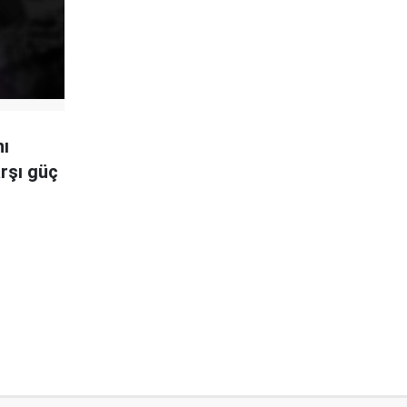
nı
rşı güç