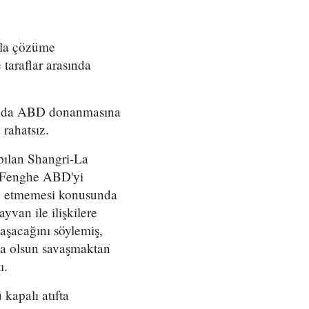
hala çözüme
taraflar arasında
’nda ABD donanmasına
rahatsız.
pılan Shangri-La
 Fenghe ABD'yi
le etmemesi konusunda
van ile ilişkilere
aşacağını söylemiş,
sa olsun savaşmaktan
ı.
apalı atıfta