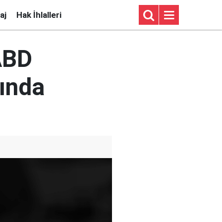
aj
Hak İhlalleri
ABD
ğında