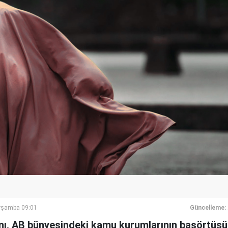
rşamba 09:01
Güncelleme:
nı, AB bünyesindeki kamu kurumlarının başörtüs