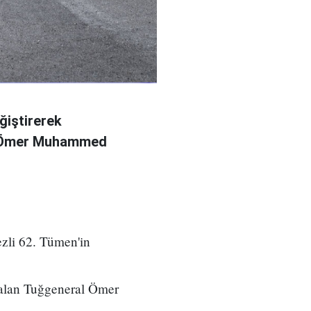
ğiştirerek
l Ömer Muhammed
zli 62. Tümen'in
 alan Tuğgeneral Ömer