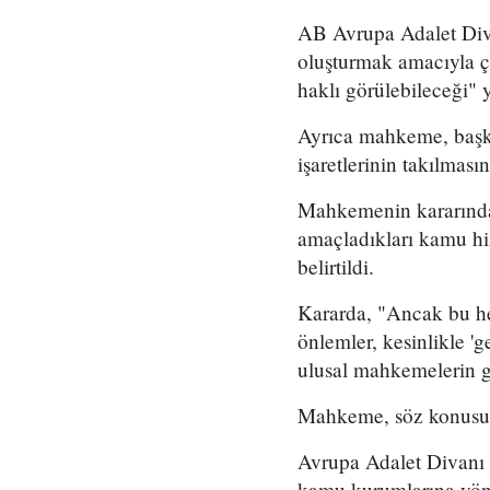
AB Avrupa Adalet Diva
oluşturmak amacıyla çal
haklı görülebileceği" 
Ayrıca mahkeme, başka
işaretlerinin takılması
Mahkemenin kararında h
amaçladıkları kamu hiz
belirtildi.
Kararda, "Ancak bu hed
önlemler, kesinlikle 'g
ulusal mahkemelerin gö
Mahkeme, söz konusu ka
Avrupa Adalet Divanı d
kamu kurumlarına yönel