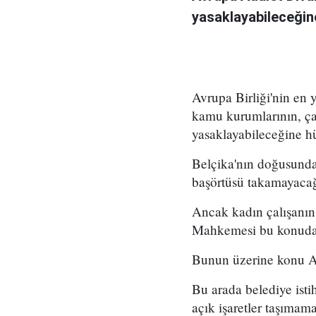
yasaklayabileceğin
Avrupa Birliği'nin en
kamu kurumlarının, çal
yasaklayabileceğine h
Belçika'nın doğusundak
başörtüsü takamayacağı
Ancak kadın çalışanın 
Mahkemesi bu konuda
Bunun üzerine konu Av
Bu arada belediye istih
açık işaretler taşımama