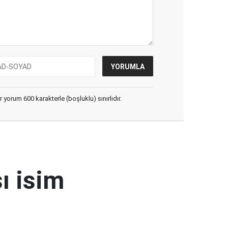
yorum 600 karakterle (boşluklu) sınırlıdır.
ı isim