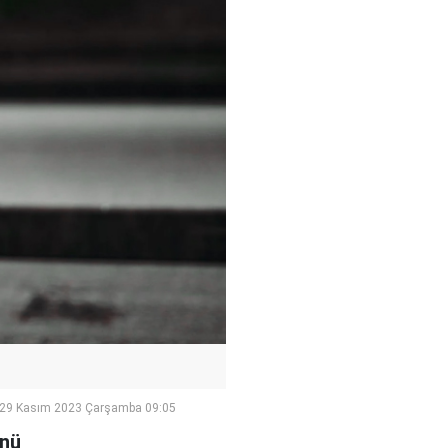
29 Kasım 2023 Çarşamba 09:05
ünü