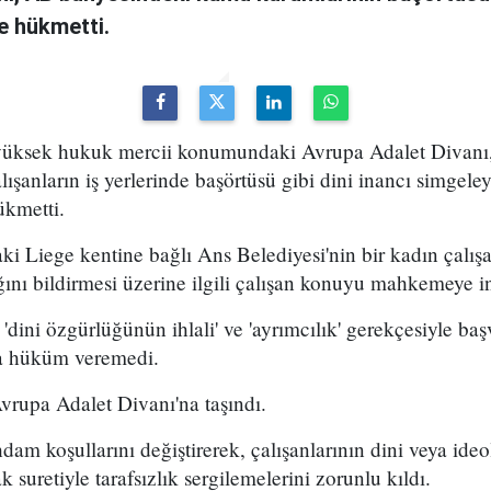
e hükmetti.
 yüksek hukuk mercii konumundaki Avrupa Adalet Divanı,
ışanların iş yerlerinde başörtüsü gibi dini inancı simgele
ükmetti.
i Liege kentine bağlı Ans Belediyesi'nin bir kadın çalışa
nı bildirmesi üzerine ilgili çalışan konuyu mahkemeye inti
'dini özgürlüğünün ihlali' ve 'ayrımcılık' gerekçesiyle ba
 hüküm veremedi.
rupa Adalet Divanı'na taşındı.
dam koşullarını değiştirerek, çalışanlarının dini veya ideo
k suretiyle tarafsızlık sergilemelerini zorunlu kıldı.