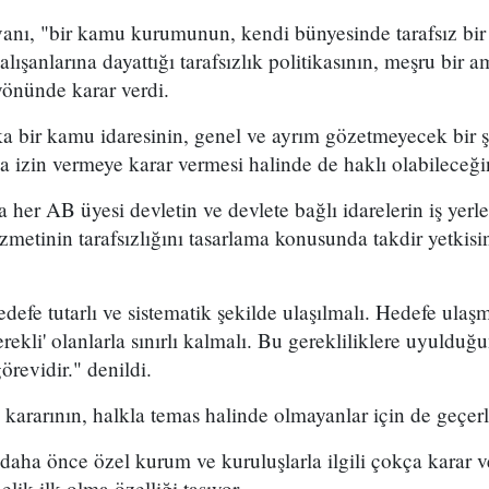
nı, "bir kamu kurumunun, kendi bünyesinde tarafsız bir 
ışanlarına dayattığı tarafsızlık politikasının, meşru bir 
yönünde karar verdi.
 bir kamu idaresinin, genel ve ayrım gözetmeyecek bir ş
na izin vermeye karar vermesi halinde de haklı olabileceği
er AB üyesi devletin ve devlete bağlı idarelerin iş yerle
metinin tarafsızlığını tasarlama konusunda takdir yetkis
efe tutarlı ve sistematik şekilde ulaşılmalı. Hedefe ula
erekli' olanlarla sınırlı kalmalı. Bu gerekliliklere uyuldu
revidir." denildi.
rarının, halkla temas halinde olmayanlar için de geçerli
aha önce özel kurum ve kuruluşlarla ilgili çokça karar v
ik ilk olma özelliği taşıyor.