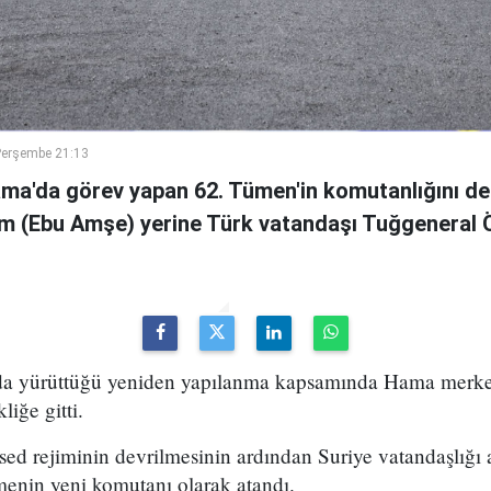
Perşembe 21:13
ama'da görev yapan 62. Tümen'in komutanlığını de
m (Ebu Amşe) yerine Türk vatandaşı Tuğgenera
uda yürüttüğü yeniden yapılanma kapsamında Hama merke
iğe gitti.
ed rejiminin devrilmesinin ardından Suriye vatandaşlığı
enin yeni komutanı olarak atandı.