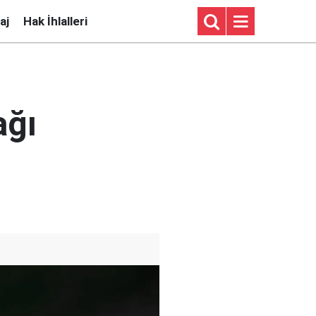
aj
Hak İhlalleri
ağı