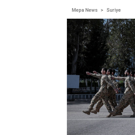
Mepa News
>
Suriye