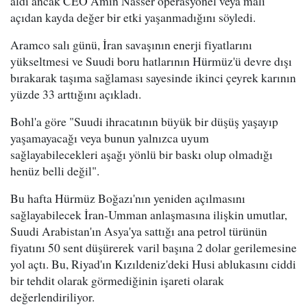
aldı ancak CEO Amin Nasser operasyonel veya mali
açıdan kayda değer bir etki yaşanmadığını söyledi.
Aramco salı günü, İran savaşının enerji fiyatlarını
yükseltmesi ve Suudi boru hatlarının Hürmüz'ü devre dışı
bırakarak taşıma sağlaması sayesinde ikinci çeyrek karının
yüzde 33 arttığını açıkladı.
Bohl'a göre "Suudi ihracatının büyük bir düşüş yaşayıp
yaşamayacağı veya bunun yalnızca uyum
sağlayabilecekleri aşağı yönlü bir baskı olup olmadığı
henüz belli değil".
Bu hafta Hürmüz Boğazı'nın yeniden açılmasını
sağlayabilecek İran-Umman anlaşmasına ilişkin umutlar,
Suudi Arabistan'ın Asya'ya sattığı ana petrol türünün
fiyatını 50 sent düşürerek varil başına 2 dolar gerilemesine
yol açtı. Bu, Riyad'ın Kızıldeniz'deki Husi ablukasını ciddi
bir tehdit olarak görmediğinin işareti olarak
değerlendiriliyor.