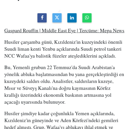
Gaspard Rouffin | Middle East Eye | Tercüme: Mepa News
Husiler çarşamba günü, Kızıldeniz'in kuzeyindeki önemli
Suudi liman kenti Yenbu açıklarında Suudi petrol tankeri
NCC Wafaa'ya balistik füzeler ateşlediklerini açıkladı.
Bu, Yemenli grubun 22 Temmuz'da Suudi Arabistan'a
yönelik abluka başlatmasından bu yana gerçekleştirdiği en
kuzeydeki saldırı oldu. Analistler, saldırıların kuzeye,
Mısır ve Süveyş Kanalı'na doğru kaymasının Körfez
krallığı üzerindeki ekonomik baskının artmasına yol
açacağı uyarısında bulunuyor.
Husiler şimdiye kadar çoğunlukla Yemen açıklarında,
Kızıldeniz'in güneyinde ve Aden Körfezi'ndeki gemileri
hedef almıştı. Grup, Wafaa'yı ablukayı ihlal etmek ve