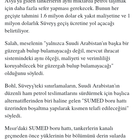
Asya'ya giden tankerlerin aynı miktarda petrol taşımak
için daha fazla sefer yapması gerekecek. Bunun her
geçişte tahmini 1.6 milyon dolar ek yakıt maliyetine ve 1
milyon dolarlık Süveyş geçiş ücretine yol açacağı
belirtiliyor.
Salah, meselenin "yalnızca Suudi Arabistan'ın başka bir
güzergah bulup bulamayacağı değil, mevcut ihracat
sistemindeki aynı ölçeği, maliyeti ve verimliliği
koruyabilecek bir güzergah bulup bulamayacağı"
olduğunu söyledi.
Bohl, Süveyş'teki sınırlamaların, Suudi Arabistan'ın
düzenli ham petrol teslimatlarını sürdürmek için başlıca
alternatiflerinden biri haline gelen "SUMED boru hattı
üzerinden boşaltma yapılarak kısmen telafi edileceğini"
söyledi.
Mısır'daki SUMED boru hattı, tankerlerin kanalı
geçmeden önce yüklerinin bir bölümünü derin sularda