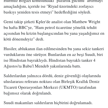
Hürmüz Boğazı konusundaki "pazarlık gücünü" artırmayı
amaçladığını, içeride ise "Riyad üzerindeki zorlayıcı
baskıyı yeniden tesis etmeyi" hedeflediğini söyledi.
Gemi takip şirketi Kpler'de analist olan Matthew Wright
bu hafta BBC'ye, "Ham petrol ticaretine yönelik tehdit
açısından bu krizin başlangıcından bu yana yaşadığımız en
kötü dönemdeyiz" dedi.
Husiler, ablukanın ilan edilmesinden bu yana sekiz tankeri
vurduklarını öne sürüyor. Bunlardan en az beşi Suudi, biri
ise Hindistan bayraklıydı. Hindistan bayraklı tanker 4
Ağustos'ta Babu'l Mendeb yakınlarında battı.
Saldırılardan yalnızca dördü, deniz güvenliği olaylarında
uluslararası referans noktası olan Birleşik Krallık Deniz
Ticareti Operasyonları Merkezi (UKMTO) tarafından
bağımsız olarak doğrulandı.
Suudi makamları saldırıların hiçbirini doğrulamadı.