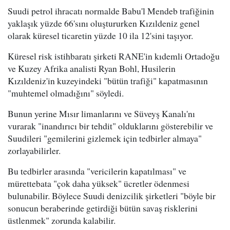
Suudi petrol ihracatı normalde Babu'l Mendeb trafiğinin
yaklaşık yüzde 66'sını oluştururken Kızıldeniz genel
olarak küresel ticaretin yüzde 10 ila 12'sini taşıyor.
Küresel risk istihbaratı şirketi RANE'in kıdemli Ortadoğu
ve Kuzey Afrika analisti Ryan Bohl, Husilerin
Kızıldeniz'in kuzeyindeki "bütün trafiği" kapatmasının
"muhtemel olmadığını" söyledi.
Bunun yerine Mısır limanlarını ve Süveyş Kanalı'nı
vurarak "inandırıcı bir tehdit" olduklarını gösterebilir ve
Suudileri "gemilerini gizlemek için tedbirler almaya"
zorlayabilirler.
Bu tedbirler arasında "vericilerin kapatılması" ve
mürettebata "çok daha yüksek" ücretler ödenmesi
bulunabilir. Böylece Suudi denizcilik şirketleri "böyle bir
sonucun beraberinde getirdiği bütün savaş risklerini
üstlenmek" zorunda kalabilir.