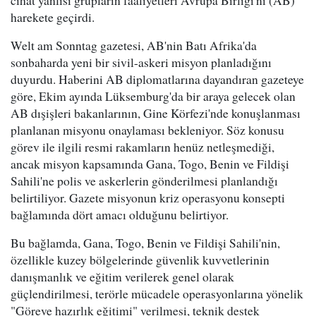
cihat yanlısı grupların faaliyetleri Avrupa Birliği'ni (AB)
harekete geçirdi.
Welt am Sonntag gazetesi, AB'nin Batı Afrika'da
sonbaharda yeni bir sivil-askeri misyon planladığını
duyurdu. Haberini AB diplomatlarına dayandıran gazeteye
göre, Ekim ayında Lüksemburg'da bir araya gelecek olan
AB dışişleri bakanlarının, Gine Körfezi'nde konuşlanması
planlanan misyonu onaylaması bekleniyor. Söz konusu
görev ile ilgili resmi rakamların henüz netleşmediği,
ancak misyon kapsamında Gana, Togo, Benin ve Fildişi
Sahili'ne polis ve askerlerin gönderilmesi planlandığı
belirtiliyor. Gazete misyonun kriz operasyonu konsepti
bağlamında dört amacı olduğunu belirtiyor.
Bu bağlamda, Gana, Togo, Benin ve Fildişi Sahili'nin,
özellikle kuzey bölgelerinde güvenlik kuvvetlerinin
danışmanlık ve eğitim verilerek genel olarak
güçlendirilmesi, terörle mücadele operasyonlarına yönelik
"Göreve hazırlık eğitimi" verilmesi, teknik destek