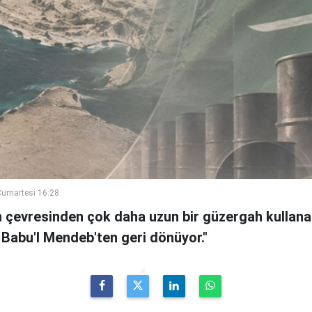
umartesi 16:28
n çevresinden çok daha uzun bir güzergah kullanan
 Babu'l Mendeb'ten geri dönüyor."