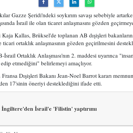
askılar Gazze Şeridi'ndeki soykırım savaşı sebebiyle arta
sında İsrail ile olan ticaret anlaşmasını gözden geçirmeye
fi Kaja Kallas, Brüksel'de toplanan AB dışişleri bakanların
 ticari ortaklık anlaşmasının gözden geçirilmesini destekl
AB-İsrail Ortaklık Anlaşması'nın 2. maddesi uyarınca "insa
 edip etmediğini" belirlemeyi amaçlıyor.
Fransa Dışişleri Bakanı Jean-Noel Barrot kararı memnuni
n 17'sinin öneriyi desteklediğini ifade etti.
İngiltere'den İsrail'e 'Filistin' yaptırımı