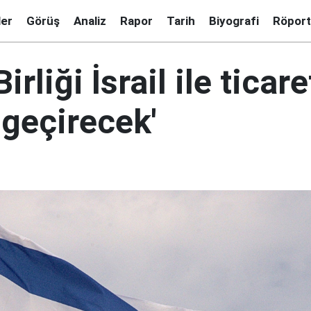
ler
Görüş
Analiz
Rapor
Tarih
Biyografi
Röport
rliği İsrail ile ticare
 geçirecek'