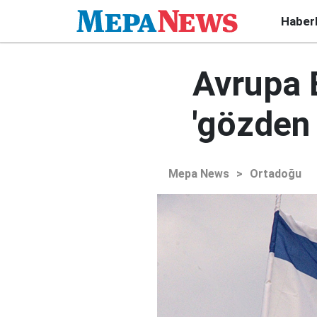
Haber
Avrupa Bi
'gözden
Mepa News
>
Ortadoğu