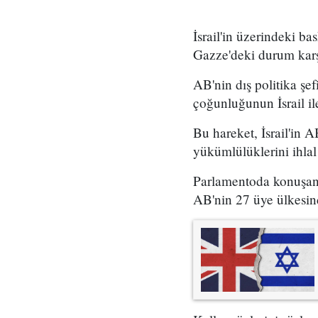
İsrail'in üzerindeki b
Gazze'deki durum karşı
AB'nin dış politika şe
çoğunluğunun İsrail ile
Bu hareket, İsrail'in 
yükümlülüklerini ihlal
Parlamentoda konuşan 
AB'nin 27 üye ülkesinde