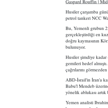
Gaspard Rouffin | Mi
Husiler çarşamba günü
petrol tankeri NCC Wafa
Bu, Yemenli grubun 2
gerçekleştirdiği en kuz
doğru kaymasının Körf
bulunuyor.
Husiler şimdiye kadar
gemileri hedef almıştı
çağrılarını görmezden
ABD-İsrail'in İran'a k
Babu'l Mendeb üzerind
yönelik ablukası artık 
Yemen analisti Ibrahim