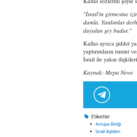
Kallas sözlerini şöyle 
"İsrail'in girmesine i
damla. Yardımlar derh
duyulan şey budur."
Kallas ayrıca şiddet ya
yaptırımların ismini v
İsrail ile yakın ilişkil
Kaynak: Mepa News
Etiketler :
Avrupa Birliği
İsrail ilişkileri