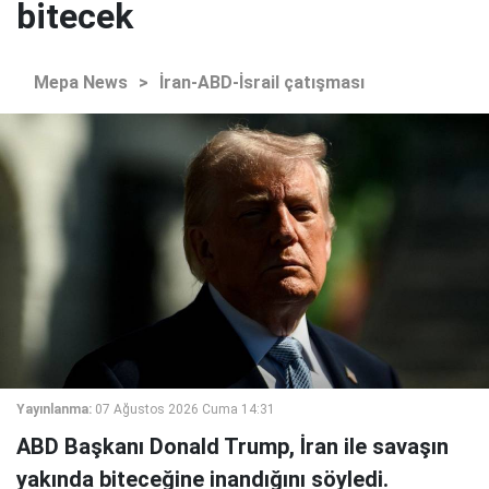
bitecek
Mepa News
>
İran-ABD-İsrail çatışması
Yayınlanma:
07 Ağustos 2026 Cuma 14:31
ABD Başkanı Donald Trump, İran ile savaşın
yakında biteceğine inandığını söyledi.