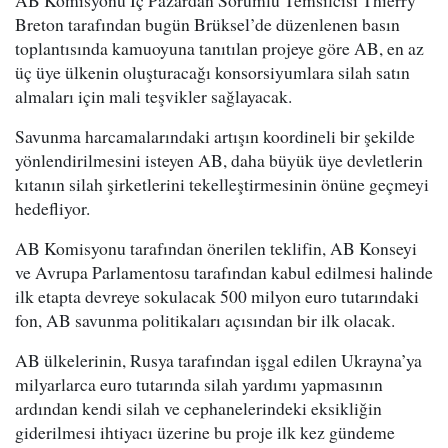
AB Komisyonu İç Pazardan Sorumlu Temsilcisi Thierry
Breton tarafından bugün Brüksel’de düzenlenen basın
toplantısında kamuoyuna tanıtılan projeye göre AB, en az
üç üye ülkenin oluşturacağı konsorsiyumlara silah satın
almaları için mali teşvikler sağlayacak.
Savunma harcamalarındaki artışın koordineli bir şekilde
yönlendirilmesini isteyen AB, daha büyük üye devletlerin
kıtanın silah şirketlerini tekelleştirmesinin önüne geçmeyi
hedefliyor.
AB Komisyonu tarafından önerilen teklifin, AB Konseyi
ve Avrupa Parlamentosu tarafından kabul edilmesi halinde
ilk etapta devreye sokulacak 500 milyon euro tutarındaki
fon, AB savunma politikaları açısından bir ilk olacak.
AB ülkelerinin, Rusya tarafından işgal edilen Ukrayna’ya
milyarlarca euro tutarında silah yardımı yapmasının
ardından kendi silah ve cephanelerindeki eksikliğin
giderilmesi ihtiyacı üzerine bu proje ilk kez gündeme