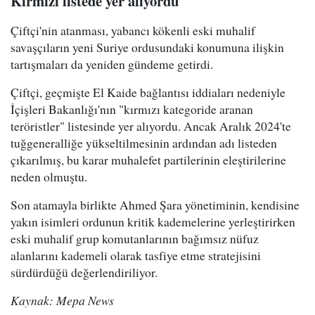
Kırmızı listede yer alıyordu
Çiftçi'nin atanması, yabancı kökenli eski muhalif
savaşçıların yeni Suriye ordusundaki konumuna ilişkin
tartışmaları da yeniden gündeme getirdi.
Çiftçi, geçmişte El Kaide bağlantısı iddiaları nedeniyle
İçişleri Bakanlığı'nın "kırmızı kategoride aranan
teröristler" listesinde yer alıyordu. Ancak Aralık 2024'te
tuğgeneralliğe yükseltilmesinin ardından adı listeden
çıkarılmış, bu karar muhalefet partilerinin eleştirilerine
neden olmuştu.
Son atamayla birlikte Ahmed Şara yönetiminin, kendisine
yakın isimleri ordunun kritik kademelerine yerleştirirken
eski muhalif grup komutanlarının bağımsız nüfuz
alanlarını kademeli olarak tasfiye etme stratejisini
sürdürdüğü değerlendiriliyor.
Kaynak: Mepa News