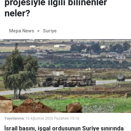
projesiyle ilgili bilinenler
neler?
Mepa News
>
Suriye
Yayınlanma:
10 Ağustos 2026 Pazartesi 15:16
İsrail basını, işgal ordusunun Suriye sınırında