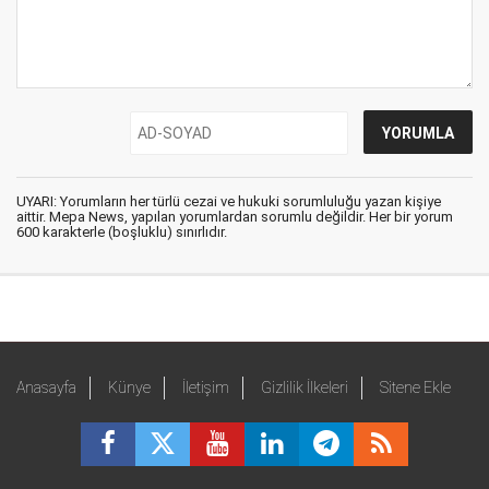
UYARI: Yorumların her türlü cezai ve hukuki sorumluluğu yazan kişiye
aittir. Mepa News, yapılan yorumlardan sorumlu değildir. Her bir yorum
600 karakterle (boşluklu) sınırlıdır.
Anasayfa
Künye
İletişim
Gizlilik İlkeleri
Sitene Ekle