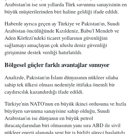
Arabistan'ın ise son yıllarda Türk savunma sanayisinin en
büyük müşterilerinden biri haline geldiği ifade edildi.
Haberde ayrıca geçen ay Türkiye ve Pakistan'ın, Suudi
Arabistan öncülüğünde Kızıldeniz, Babu'l Mendeb ve
Aden Körfezi'ndeki ticaret yollarının güvenliğini
sağlamayı amaçlayan çok uluslu deniz güvenliği
girişimine destek verdiği hatırlatıldı.
Bölgesel güçler farklı avantajlar sunuyor
Analizde, Pakistan'ın İslam dünyasının nükleer silaha
sahip tek ülkesi olması nedeniyle ittifaka önemli bir
caydırıcılık kazandırdığı ifade edildi.
Türkiye'nin NATO'nun en büyük ikinci ordusuna ve hızla
büyüyen savunma sanayisine sahip olduğu, Suudi
Arabistan'ın ise dünyanın en büyük petrol
ihracatçılarından biri olmasının yanı sıra ABD ile sivil
nükleer enerji alanında yeni bir iş birliği süreci başlattığı