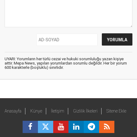
UYARI: Yorumların her türlü cezai ve hukuki sorumluluğu yazan kişiye
aittir. Mepa News, yapılan yorumlardan sorumlu değildir. Her bir yorum
600 karakterle (boşluklu) sınırlıdır.
Anasayfa
Künye
İletişim
Gizlilik İlkeleri
Sitene Ekle