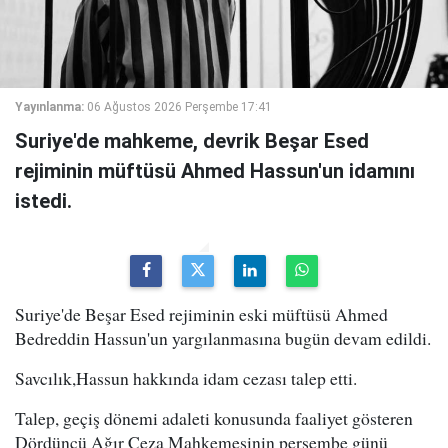
Yayınlanma:
06 Ağustos 2026 Perşembe 17:41
Suriye'de mahkeme, devrik Beşar Esed
rejiminin müftüsü Ahmed Hassun'un idamını
istedi.
Suriye'de Beşar Esed rejiminin eski müftüsü Ahmed
Bedreddin Hassun'un yargılanmasına bugün devam edildi.
Savcılık,Hassun hakkında idam cezası talep etti.
Talep, geçiş dönemi adaleti konusunda faaliyet gösteren
Dördüncü Ağır Ceza Mahkemesinin perşembe günü