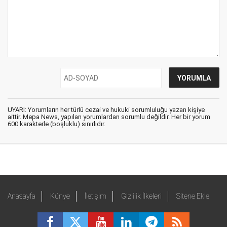
UYARI: Yorumların her türlü cezai ve hukuki sorumluluğu yazan kişiye
aittir. Mepa News, yapılan yorumlardan sorumlu değildir. Her bir yorum
600 karakterle (boşluklu) sınırlıdır.
Anasayfa
Künye
İletişim
Gizlilik İlkeleri
Sitene Ekle